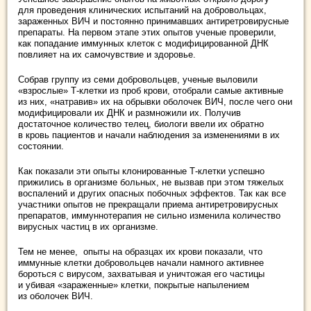
для проведения клинических испытаний на добровольцах,
зараженных ВИЧ и постоянно принимавших антиретровирусные
препараты. На первом этапе этих опытов ученые проверили,
как попадание иммунных клеток с модифицированной ДНК
повлияет на их самочувствие и здоровье.
Собрав группу из семи добровольцев, ученые выловили
«взрослые» Т-клетки из проб крови, отобрали самые активные
из них, «натравив» их на обрывки оболочек ВИЧ, после чего они
модифицировали их ДНК и размножили их. Получив
достаточное количество телец, биологи ввели их обратно
в кровь пациентов и начали наблюдения за изменениями в их
состоянии.
Как показали эти опыты клонированные Т-клетки успешно
прижились в организме больных, не вызвав при этом тяжелых
воспалений и других опасных побочных эффектов. Так как все
участники опытов не прекращали приема антиретровирусных
препаратов, иммуннотерапия не сильно изменила количество
вирусных частиц в их организме.
Тем не менее, опыты на образцах их крови показали, что
иммунные клетки добровольцев начали намного активнее
бороться с вирусом, захватывая и уничтожая его частицы
и убивая «зараженные» клетки, покрытые напылением
из оболочек ВИЧ.