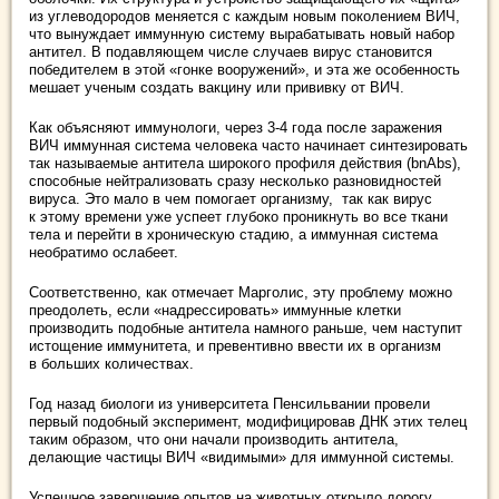
из углеводородов меняется с каждым новым поколением ВИЧ,
что вынуждает иммунную систему вырабатывать новый набор
антител. В подавляющем числе случаев вирус становится
победителем в этой «гонке вооружений», и эта же особенность
мешает ученым создать вакцину или прививку от ВИЧ.
Как объясняют иммунологи, через 3-4 года после заражения
ВИЧ иммунная система человека часто начинает синтезировать
так называемые антитела широкого профиля действия (bnAbs),
способные нейтрализовать сразу несколько разновидностей
вируса. Это мало в чем помогает организму, так как вирус
к этому времени уже успеет глубоко проникнуть во все ткани
тела и перейти в хроническую стадию, а иммунная система
необратимо ослабеет.
Соответственно, как отмечает Марголис, эту проблему можно
преодолеть, если «надрессировать» иммунные клетки
производить подобные антитела намного раньше, чем наступит
истощение иммунитета, и превентивно ввести их в организм
в больших количествах.
Год назад биологи из университета Пенсильвании провели
первый подобный эксперимент, модифицировав ДНК этих телец
таким образом, что они начали производить антитела,
делающие частицы ВИЧ «видимыми» для иммунной системы.
Успешное завершение опытов на животных открыло дорогу