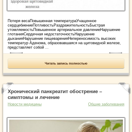
Потеря весаПовышенная температураУчащенное
сердцебиениеПотливостьРаздражительностьБыстрая
утомляемостьПовышенное артериальное давлениеНарушение
глотанияСердечная недостаточностьНарушение
дыханияНарушение пищеваренияНепереносимость высоких
температур Аденома, образовавшаяся на щитовидной железе,
представляет собой ...
Читать запись полностью
Хронический панкреатит обострение –
симптомы и лечение
Новости медицины
Общие заболевания