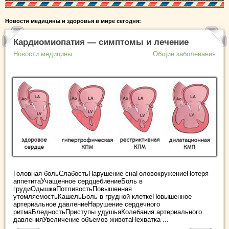
Новости медицины и здоровья в мире сегодня:
Кардиомиопатия — симптомы и лечение
Новости медицины
Общие заболевания
Головная больСлабостьНарушение снаГоловокружениеПотеря
аппетитаУчащенное сердцебиениеБоль в
грудиОдышкаПотливостьПовышенная
утомляемостьКашельБоль в грудной клеткеПовышенное
артериальное давлениеНарушение сердечного
ритмаБледностьПриступы удушьяКолебания артериального
давленияУвеличение объемов животаНехватка ...