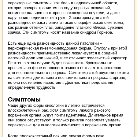
характерные симптомы, как боль в надключичной области,
которая распространяется по ходу нервных окончаний,
онемение пальцев со стороны нахождения опухоли, и даже
нарушение подвижности в руке. Характерны для этой
разновидности рака легких и такие специфические симптомы,
как разный оттенок глаз, западание глазного яблока, сужение
зрачка. Эти симптомы носят название синдром Горнера.
Есть еще одна разновидность данной патологии –
периферическая пневмониеподобная форма. Опухоль при этой
разновидности преимущественно локализуется в средней
легочной доли или нижней, и ее отличает железистый характер.
Рентген в этом случае будет показывать бронхиальные
просветы на фоне сплошного темного пятна, что характерно
для воспалительного процесса. Симптомы этой опухоли похожи
на симптомы длительного воспалительного процесса в органе,
но они постепенно нарастают. Диагностика представляет
определенную трудность.
Симптомы
Чаще других форм онкологии в легких встречается
плоскоклеточный рак, хотя симптомы любого ракового
поражения органа будут почти идентичны. Длительное время
они вовсе отсутствуют, и только рентген позволяет увидеть
характерные для онкологии изменения в пораженном органе.
Когда плоскоклеточный рак или другая форма рака