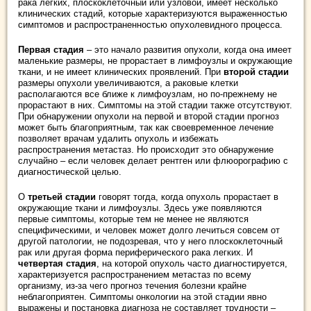
рака легких, плоскоклеточный или узловой, имеет несколько
клинических стадий, которые характеризуются выраженностью
симптомов и распространенностью опухолевидного процесса.
Первая стадия
– это начало развития опухоли, когда она имеет
маленькие размеры, не прорастает в лимфоузлы и окружающие
ткани, и не имеет клинических проявлений. При
второй стадии
размеры опухоли увеличиваются, а раковые клетки
располагаются все ближе к лимфоузлам, но по-прежнему не
прорастают в них. Симптомы на этой стадии также отсутствуют.
При обнаружении опухоли на первой и второй стадии прогноз
может быть благоприятным, так как своевременное лечение
позволяет врачам удалить опухоль и избежать
распространения метастаз. Но происходит это обнаружение
случайно – если человек делает рентген или флюорографию с
диагностической целью.
О
третьей стадии
говорят тогда, когда опухоль прорастает в
окружающие ткани и лимфоузлы. Здесь уже появляются
первые симптомы, которые тем не менее не являются
специфическими, и человек может долго лечиться совсем от
другой патологии, не подозревая, что у него плоскоклеточный
рак или другая форма периферического рака легких. И
четвертая стадия
, на которой опухоль часто диагностируется,
характеризуется распространением метастаз по всему
организму, из-за чего прогноз течения болезни крайне
неблагоприятен. Симптомы онкологии на этой стадии явно
выражены и постановка диагноза не составляет трудности –