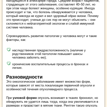
находящихся в атмосфере города. Средний возраст пациентов,
страдающих от этого заболевания, составляет 40–50 лет, но
при этом чаще болеют женщины, особенно курящие. Иногда
происходит и так, что болезнь обнаруживается у человека,
который никогда не курил и вел здоровый образ жизни. Почему
это происходит, ученые до сих пор не могут объяснить – они
склоняются к неблагоприятной экологии и слабой иммунной
системе человека.
Спровоцировать развитие патологии у человека могут и такие
факторы, как:
наследственная предрасположенность (наличие у
родственников этой патологии повышает шансы
человека заболеть ею);
хронические воспалительные процессы в бронхах и
легких.
Разновидности
Это онкологическое заболевание имеет множество форм,
которые зависят от места локализации первичной опухоли и
особенностей течения опухолевидного процесса.
При
узловой форме
опухоль возникает в тканях бронхиол, но
обнаружить ее удается лишь тогда, когда она увеличивается в
размерах и прорастает в мягкие ткани. Рентген такую опухоль