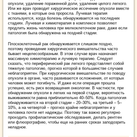
опухоли, удаление пораженной доли, удаление целого легкого.
Или же врач проводит хирургическое иссечение опухоли вместе
с тканями, в которые она проросла. Лучевая терапия
используется, когда болезнь обнаруживается на последних
стадиях. Лучевая и химиотерапия в комплексе позволяют
продлить жизнь человека при мелкоклеточном раке, даже если
патология была обнаружена на поздней стадии.
Плоскоклеточный рак обнаруживается слишком поздно,
поэтому проведение хирургического вмешательства часто
бывает нецелесообразным. В этом случае врач назначает
массивную химиотерапию и лучевую терапию. Следует
сказать, что периферический рак легкого представляет собой
тяжелую патологию, прогноз которой в большинстве случаев
неблагоприятен. При хирургическом вмешательстве по поводу
опухоли в органе, часто развиваются осложнения, от которых
человек может погибнуть. И даже если операция прошла
успешно, есть риск возвращения онкологии. В частности, при
обнаружении опухоли в легких на первой стадии, вероятность
выживаемости равна приблизительно 40–50%. Когда патология
обнаруживается на второй стадии – 20–30%, на третьей – 5–
10%, а на четвертой – прогноз крайне неблагоприятен и у
человека почти нет надежды. Поэтому так важно регулярно
проходить профилактические обследования, делать рентген
или флюорографию, чтобы еще на ранних сроках заподозрить
неладное.