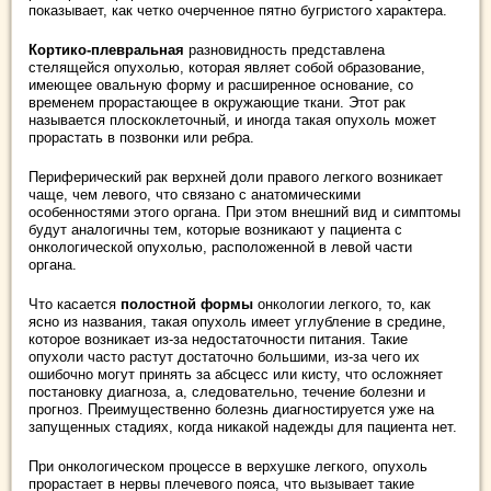
показывает, как четко очерченное пятно бугристого характера.
Кортико-плевральная
разновидность представлена
стелящейся опухолью, которая являет собой образование,
имеющее овальную форму и расширенное основание, со
временем прорастающее в окружающие ткани. Этот рак
называется плоскоклеточный, и иногда такая опухоль может
прорастать в позвонки или ребра.
Периферический рак верхней доли правого легкого возникает
чаще, чем левого, что связано с анатомическими
особенностями этого органа. При этом внешний вид и симптомы
будут аналогичны тем, которые возникают у пациента с
онкологической опухолью, расположенной в левой части
органа.
Что касается
полостной формы
онкологии легкого, то, как
ясно из названия, такая опухоль имеет углубление в средине,
которое возникает из-за недостаточности питания. Такие
опухоли часто растут достаточно большими, из-за чего их
ошибочно могут принять за абсцесс или кисту, что осложняет
постановку диагноза, а, следовательно, течение болезни и
прогноз. Преимущественно болезнь диагностируется уже на
запущенных стадиях, когда никакой надежды для пациента нет.
При онкологическом процессе в верхушке легкого, опухоль
прорастает в нервы плечевого пояса, что вызывает такие