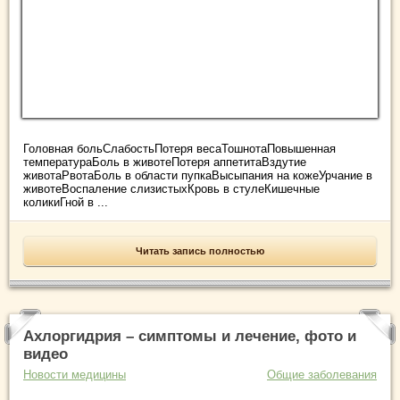
Головная больСлабостьПотеря весаТошнотаПовышенная
температураБоль в животеПотеря аппетитаВздутие
животаРвотаБоль в области пупкаВысыпания на кожеУрчание в
животеВоспаление слизистыхКровь в стулеКишечные
коликиГной в ...
Читать запись полностью
Ахлоргидрия – симптомы и лечение, фото и
видео
Новости медицины
Общие заболевания