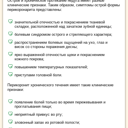
Острое и хроническое протекание недуга имеет разные
клинические признаки. Таким образом, симптомы острой формы
перикоронарита представлены:
значительной отечностью и покраснением тканевой
складки, расположенной над зачатком зубной единицы;
болевым синдромом острого и стреляющего характера;
распространением болевых ощущений на ухо, глаз и
висок со стороны поражения десны;
ярко выраженной отечностью щеки и покраснением
кожного покрова;
повышением температурных показателей;
приступами головной боли.
Перикоронит хронического течения имеет такие клинические
признаки:
появление болей только во время пережевывания и
проглатывания пищи;
неприятный привкус во рту;
зловонный запах из ротовой полости;