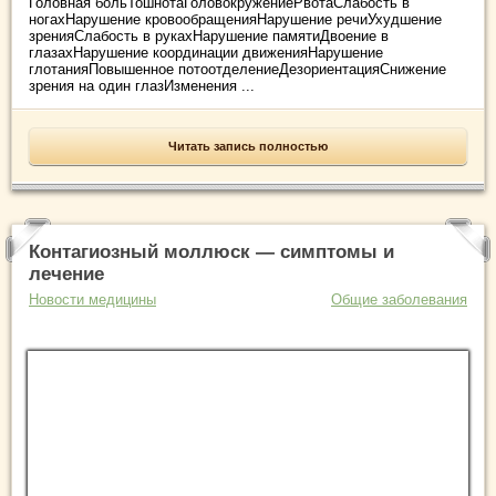
Головная больТошнотаГоловокружениеРвотаСлабость в
ногахНарушение кровообращенияНарушение речиУхудшение
зренияСлабость в рукахНарушение памятиДвоение в
глазахНарушение координации движенияНарушение
глотанияПовышенное потоотделениеДезориентацияСнижение
зрения на один глазИзменения ...
Читать запись полностью
Контагиозный моллюск — симптомы и
лечение
Новости медицины
Общие заболевания