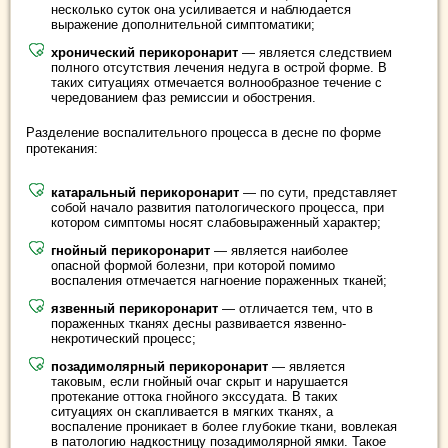
несколько суток она усиливается и наблюдается
выражение дополнительной симптоматики;
хронический перикоронарит
— является следствием
полного отсутствия лечения недуга в острой форме. В
таких ситуациях отмечается волнообразное течение с
чередованием фаз ремиссии и обострения.
Разделение воспалительного процесса в десне по форме
протекания:
катаральный перикоронарит
— по сути, представляет
собой начало развития патологического процесса, при
котором симптомы носят слабовыраженный характер;
гнойный перикоронарит
— является наиболее
опасной формой болезни, при которой помимо
воспаления отмечается нагноение пораженных тканей;
язвенный перикоронарит
— отличается тем, что в
пораженных тканях десны развивается язвенно-
некротический процесс;
позадимолярный перикоронарит
— является
таковым, если гнойный очаг скрыт и нарушается
протекание оттока гнойного экссудата. В таких
ситуациях он скапливается в мягких тканях, а
воспаление проникает в более глубокие ткани, вовлекая
в патологию надкостницу позадимолярной ямки. Такое