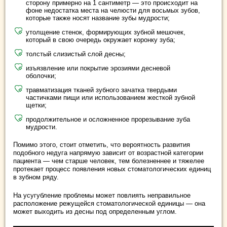
сторону примерно на 1 сантиметр — это происходит на
фоне недостатка места на челюсти для восьмых зубов,
которые также носят название зубы мудрости;
утолщение стенок, формирующих зубной мешочек,
который в свою очередь окружает коронку зуба;
толстый слизистый слой десны;
изъязвление или покрытие эрозиями десневой
оболочки;
травматизация тканей зубного зачатка твердыми
частичками пищи или использованием жесткой зубной
щетки;
продолжительное и осложненное прорезывание зуба
мудрости.
Помимо этого, стоит отметить, что вероятность развития
подобного недуга напрямую зависит от возрастной категории
пациента — чем старше человек, тем болезненнее и тяжелее
протекает процесс появления новых стоматологических единиц
в зубном ряду.
На усугубление проблемы может повлиять неправильное
расположение режущейся стоматологической единицы — она
может выходить из десны под определенным углом.