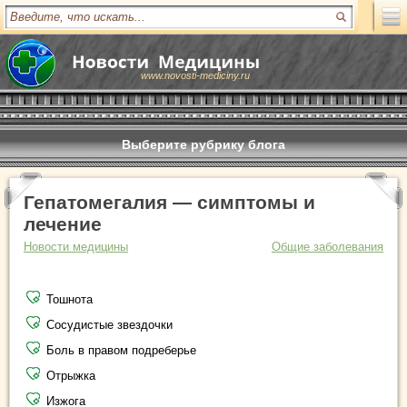
www.novosti-mediciny.ru
Выберите рубрику блога
Гепатомегалия — симптомы и
лечение
Новости медицины
Общие заболевания
Тошнота
Сосудистые звездочки
Боль в правом подреберье
Отрыжка
Изжога