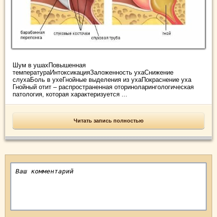
Шум в ушахПовышенная
температураИнтоксикацияЗаложенность ухаСнижение
слухаБоль в ухеГнойные выделения из ухаПокраснение уха
Гнойный отит – распространенная оториноларингологическая
патология, которая характеризуется ...
Читать запись полностью