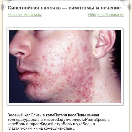
Синегнойная палочка — симптомы и лечение
Новости медицины
Общие заболевания
Зеленый калСлизь в калеПотеря весаПовышенная
температураБоль в животеВздутие животаРвотаКровь в
калеБоль в горлеЖидкий стулБоль в ухеБоль в
глазахГнойнички на кожеСлизистые ...