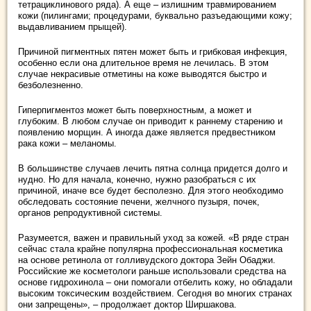
тетрациклинового ряда). А еще – излишним травмированием
кожи (пилингами; процедурами, буквально разъедающими кожу;
выдавливанием прыщей).
Причиной пигментных пятен может быть и грибковая инфекция,
особенно если она длительное время не лечилась. В этом
случае некрасивые отметины на коже выводятся быстро и
безболезненно.
Гиперпигментоз может быть поверхностным, а может и
глубоким. В любом случае он приводит к раннему старению и
появлению морщин. А иногда даже является предвестником
рака кожи – меланомы.
В большинстве случаев лечить пятна солнца придется долго и
нудно. Но для начала, конечно, нужно разобраться с их
причиной, иначе все будет бесполезно. Для этого необходимо
обследовать состояние печени, желчного пузыря, почек,
органов репродуктивной системы.
Разумеется, важен и правильный уход за кожей. «В ряде стран
сейчас стала крайне популярна профессиональная косметика
на основе ретинола от голливудского доктора Зейн Обаджи.
Российские же косметологи раньше использовали средства на
основе гидрохинола – они помогали отбелить кожу, но обладали
высоким токсическим воздействием. Сегодня во многих странах
они запрещены», – продолжает доктор Ширшакова.