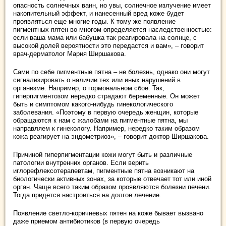
опасность солнечных ванн, но увы, солнечное излучение имеет
накопительный эффект, и нанесенный вред коже будет
проявляться еще многие годы. К тому же появление
пигментных пятен во многом определяется наследственностью:
если ваша мама или бабушка так реагировала на солнце, с
высокой долей вероятности это передастся и вам», – говорит
врач-дерматолог Мария Ширшакова.
Сами по себе пигментные пятна – не болезнь, однако они могут
сигнализировать о наличии тех или иных нарушений в
организме. Например, о гормональном сбое. Так,
гиперпигментозом нередко страдают беременные. Он может
быть и симптомом какого-нибудь гинекологического
заболевания. «Поэтому в первую очередь женщин, которые
обращаются к нам с жалобами на пигментные пятна, мы
направляем к гинекологу. Например, нередко таким образом
кожа реагирует на эндометриоз», – говорит доктор Ширшакова.
Причиной гиперпигментации кожи могут быть и различные
патологии внутренних органов. Если верить
иглорефлексотерапевтам, пигментные пятна возникают на
биологически активных зонах, за которые отвечает тот или иной
орган. Чаще всего таким образом проявляются болезни печени.
Тогда придется настроиться на долгое лечение.
Появление светло-коричневых пятен на коже бывает вызвано
даже приемом антибиотиков (в первую очередь