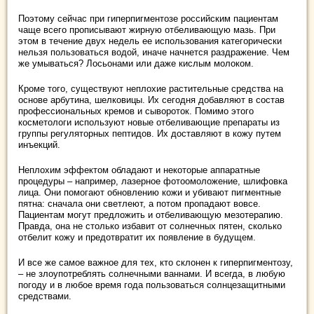
Поэтому сейчас при гиперпигментозе российским пациентам
чаще всего прописывают жирную отбеливающую мазь. При
этом в течение двух недель ее использования категорически
нельзя пользоваться водой, иначе начнется раздражение. Чем
же умываться? Лосьонами или даже кислым молоком.
Кроме того, существуют неплохие растительные средства на
основе арбутина, шелковицы. Их сегодня добавляют в состав
профессиональных кремов и сывороток. Помимо этого
косметологи используют новые отбеливающие препараты из
группы регуляторных пептидов. Их доставляют в кожу путем
инъекций.
Неплохим эффектом обладают и некоторые аппаратные
процедуры – например, лазерное фотоомоложение, шлифовка
лица. Они помогают обновлению кожи и убивают пигментные
пятна: сначала они светлеют, а потом пропадают вовсе.
Пациентам могут предложить и отбеливающую мезотерапию.
Правда, она не столько избавит от солнечных пятен, сколько
отбелит кожу и предотвратит их появление в будущем.
И все же самое важное для тех, кто склонен к гиперпигментозу,
– не злоупотреблять солнечными ваннами. И всегда, в любую
погоду и в любое время года пользоваться солнцезащитными
средствами.