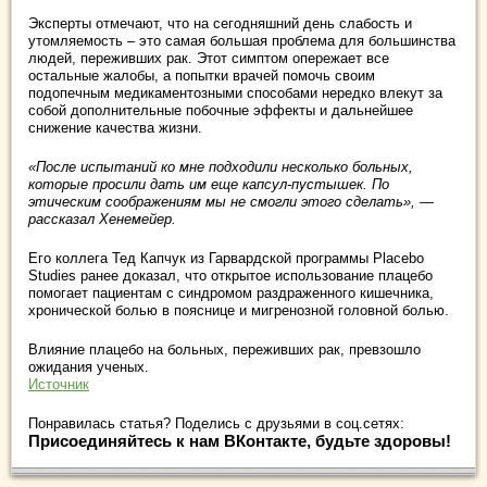
Эксперты отмечают, что на сегодняшний день слабость и
утомляемость – это самая большая проблема для большинства
людей, переживших рак. Этот симптом опережает все
остальные жалобы, а попытки врачей помочь своим
подопечным медикаментозными способами нередко влекут за
собой дополнительные побочные эффекты и дальнейшее
снижение качества жизни.
«После испытаний ко мне подходили несколько больных,
которые просили дать им еще капсул-пустышек. По
этическим соображениям мы не смогли этого сделать», —
рассказал Хенемейер.
Его коллега Тед Капчук из Гарвардской программы Placebo
Studies ранее доказал, что открытое использование плацебо
помогает пациентам с синдромом раздраженного кишечника,
хронической болью в пояснице и мигренозной головной болью.
Влияние плацебо на больных, переживших рак, превзошло
ожидания ученых.
Источник
Понравилась статья? Поделись с друзьями в соц.сетях:
Присоединяйтесь к нам ВКонтакте, будьте здоровы!