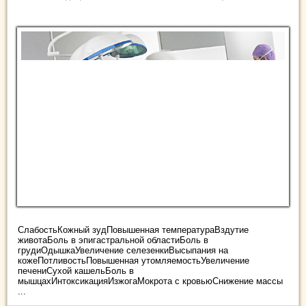
СлабостьКожный зудПовышенная температураВздутие
животаБоль в эпигастральной областиБоль в
грудиОдышкаУвеличение селезенкиВысыпания на
кожеПотливостьПовышенная утомляемостьУвеличение
печениСухой кашельБоль в
мышцахИнтоксикацияИзжогаМокрота с кровьюСнижение массы
...