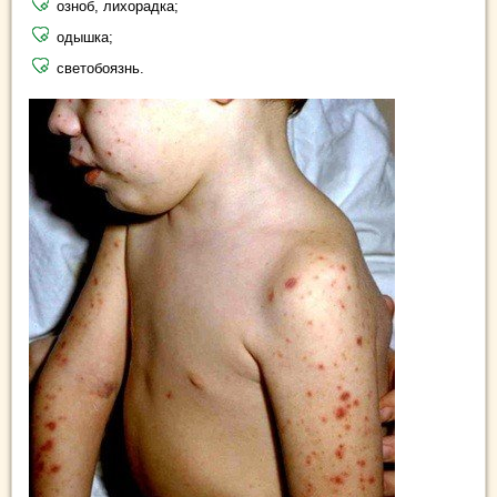
озноб, лихорадка;
одышка;
светобоязнь.