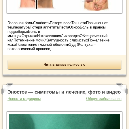
Головная больСлабостьПотеря весаТошнотаПовышенная
температураПотеря аппетитаРвотаОзнобБоль в правом
подреберьеБоль в
мышцахОтрыжкаИнтоксикацияЛихорадкаОбесцвеченный
калПотемнение мочиЖелтушность слизистыхПожелтение
кожиПожелтение глазной оболочкиЗуд Желтуха –
патологический процесс, ...
Читать запись полностью
Эностоз — симптомы и лечение, фото и видео
Новости медицины
Общие заболевания