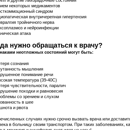
ипп и другие лихорадочные состояния
ием некоторых медикаментов
сткоммоционный синдром
иопатическая внутричерепная гипертензия
вралгия тройничного нерва
ксоплазмоз и нейроинфекции
ническая атака
гда нужно обращаться к врачу?
наками неотложных состояний могут быть:
теря сознания
утанность мышления
рушенное понимание речи
сокая температура (39-40С)
теря чувствительности, паралич
рушение походки и равновесия
облемы со зрением и слухом
ованность в шее
шнота и рвота
речисленных случаях нужно срочно вызвать врача или доставит
века в больницу своим транспортом. При таких заболеваниях, к
ьт, менингит и энцефалит, счет идет на часы!