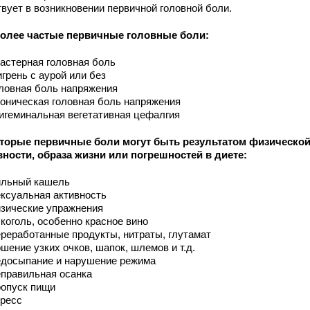
твует в возникновении первичной головной боли.
олее частые первичные головные боли:
астерная головная боль
грень с аурой или без
ловная боль напряжения
оническая головная боль напряжения
игеминальная вегетативная цефалгия
торые первичные боли могут быть результатом физическо
вности, образа жизни или погрешностей в диете:
льный кашель
ксуальная активность
зические упражнения
коголь, особенно красное вино
реработанные продукты, нитраты, глутамат
шение узких очков, шапок, шлемов и т.д.
досыпание и нарушение режима
правильная осанка
опуск пищи
ресс