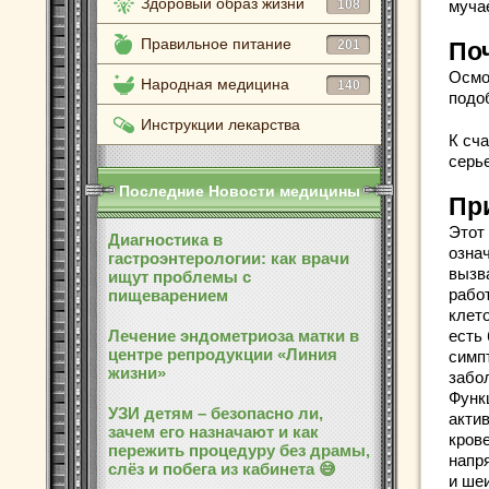
Здоровый образ жизни
108
мучае
Правильное питание
201
По
Осмо
Народная медицина
140
подо
Инструкции лекарства
К сч
серь
Последние Новости медицины
Пр
Этот
Диагностика в
означ
гастроэнтерологии: как врачи
вызв
ищут проблемы с
рабо
пищеварением
клето
Лечение эндометриоза матки в
есть
центре репродукции «Линия
симп
жизни»
забо
Функ
УЗИ детям – безопасно ли,
актив
зачем его назначают и как
кров
пережить процедуру без драмы,
напр
слёз и побега из кабинета 😅
и ше