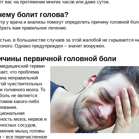
т вас на протяжении многих часов или даже суток.
чему болит голова?
тр у врача и анализы помогут определить причину головной бол
брать вам правильное лечение.
астью, в большинстве случаев за этой жалобой не скрывается н
езного. Однако предупрежден – значит вооружен.
ичины первичной головной боли
 медицинский термин
ает, что проблема
ана неправильной
той чувствительных
к головного мозга. То
 боль не является
томом какого-либо
левания.
циональная
ность мозга, нервов и
еносных сосудов,
яжение мышц головы
и – все перечисленное