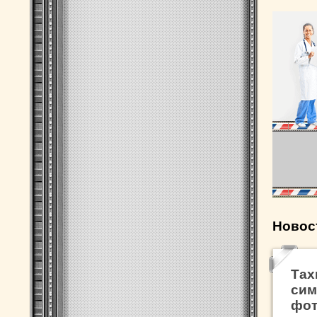
Новос
Тах
сим
фот