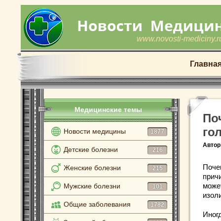
www.novosti-mediciny.r
Главна
Медицинские темы
По
го
Новости медицины
1877
Автор
Детские болезни
216
Поче
Женские болезни
215
прич
може
Мужские болезни
101
изол
Общие заболевания
1782
Иногд