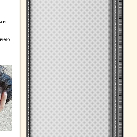
и и
ичего