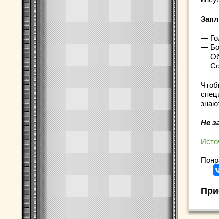
Запл
— Го
— Бо
— Об
— Со
Чтоб
специ
знаю
Не з
Исто
Понр
При