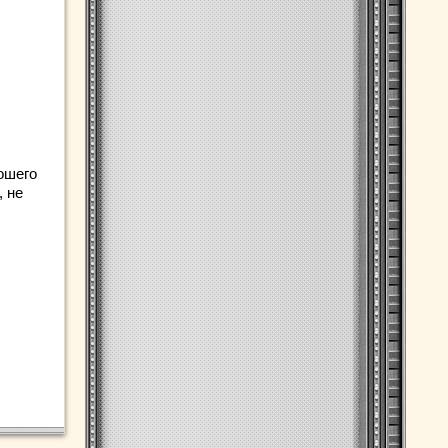
ошего
, не