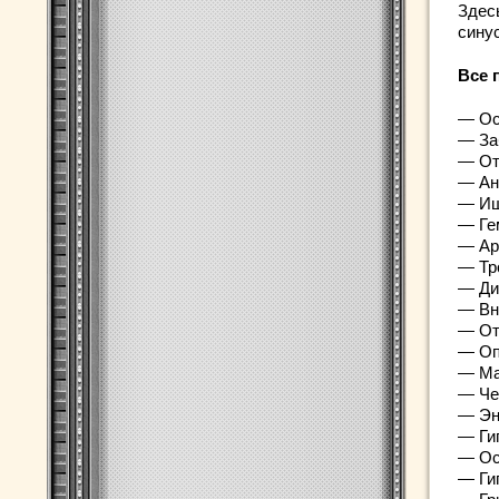
Здес
сину
Все 
— Ос
— За
— От
— Ан
— Иш
— Ге
— Ар
— Тр
— Ди
— Вн
— От
— Оп
— Ма
— Че
— Эн
— Ги
— Ос
— Ги