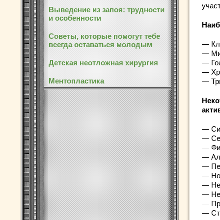
учас
Выведение из запоя: трудности
и особенности
Наиб
Советы, которые помогут тебе
— Кл
всегда оставаться молодым
— Ми
Детская неотложная хирургия
— Го
— Хр
Ментопластика
— Тр
Неко
акти
— Си
— Се
— Фи
— Ал
— Пе
— Но
— Не
— Не
— Пр
— Ст