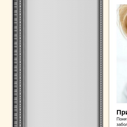
Пр
Поня
забо