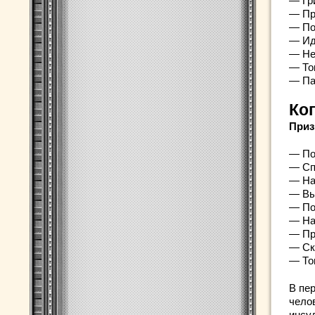
— Гр
— Пр
— По
— Ид
— Не
— То
— Па
Ко
Приз
— По
— Сп
— На
— Вы
— По
— На
— Пр
— Ск
— То
В пе
чело
инсул