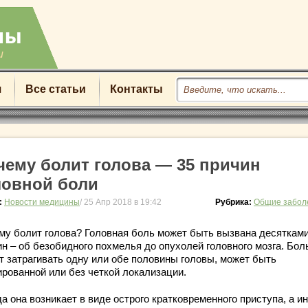
u
я
Все статьи
Контакты
чему болит голова — 35 причин
ловной боли
:
Новости медицины
/ 25 Апр 2018 в 19:42
Рубрика:
Общие забол
му болит голова? Головная боль может быть вызвана десяткам
ин – об безобидного похмелья до опухолей головного мозга. Бол
т затрагивать одну или обе половины головы, может быть
ированной или без четкой локализации.
а она возникает в виде острого кратковременного приступа, а и