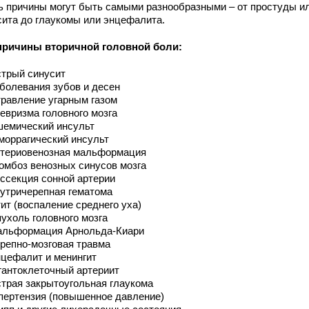
ь причины могут быть самыми разнообразными – от простуды и
сита до глаукомы или энцефалита.
причины вторичной головной боли:
трый синусит
болевания зубов и десен
равление угарным газом
евризма головного мозга
емический инсульт
моррагический инсульт
териовенозная мальформация
омбоз венозных синусов мозга
ссекция сонной артерии
утричерепная гематома
ит (воспаление среднего уха)
ухоль головного мозга
льформация Арнольда-Киари
репно-мозговая травма
цефалит и менингит
гантоклеточный артериит
трая закрытоугольная глаукома
пертензия (повышенное давление)