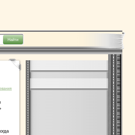
евания
и
ь
ногда