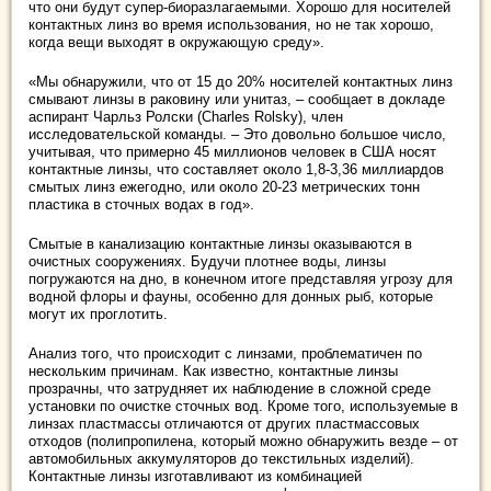
что они будут супер-биоразлагаемыми. Хорошо для носителей
контактных линз во время использования, но не так хорошо,
когда вещи выходят в окружающую среду».
«Мы обнаружили, что от 15 до 20% носителей контактных линз
смывают линзы в раковину или унитаз, – сообщает в докладе
аспирант Чарльз Ролски (Charles Rolsky), член
исследовательской команды. – Это довольно большое число,
учитывая, что примерно 45 миллионов человек в США носят
контактные линзы, что составляет около 1,8-3,36 миллиардов
смытых линз ежегодно, или около 20-23 метрических тонн
пластика в сточных водах в год».
Смытые в канализацию контактные линзы оказываются в
очистных сооружениях. Будучи плотнее воды, линзы
погружаются на дно, в конечном итоге представляя угрозу для
водной флоры и фауны, особенно для донных рыб, которые
могут их проглотить.
Анализ того, что происходит с линзами, проблематичен по
нескольким причинам. Как известно, контактные линзы
прозрачны, что затрудняет их наблюдение в сложной среде
установки по очистке сточных вод. Кроме того, используемые в
линзах пластмассы отличаются от других пластмассовых
отходов (полипропилена, который можно обнаружить везде – от
автомобильных аккумуляторов до текстильных изделий).
Контактные линзы изготавливают из комбинацией