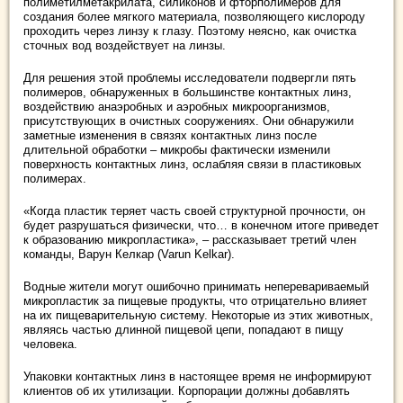
полиметилметакрилата, силиконов и фторполимеров для
создания более мягкого материала, позволяющего кислороду
проходить через линзу к глазу. Поэтому неясно, как очистка
сточных вод воздействует на линзы.
Для решения этой проблемы исследователи подвергли пять
полимеров, обнаруженных в большинстве контактных линз,
воздействию анаэробных и аэробных микроорганизмов,
присутствующих в очистных сооружениях. Они обнаружили
заметные изменения в связях контактных линз после
длительной обработки – микробы фактически изменили
поверхность контактных линз, ослабляя связи в пластиковых
полимерах.
«Когда пластик теряет часть своей структурной прочности, он
будет разрушаться физически, что… в конечном итоге приведет
к образованию микропластика», – рассказывает третий член
команды, Варун Келкар (Varun Kelkar).
Водные жители могут ошибочно принимать неперевариваемый
микропластик за пищевые продукты, что отрицательно влияет
на их пищеварительную систему. Некоторые из этих животных,
являясь частью длинной пищевой цепи, попадают в пищу
человека.
Упаковки контактных линз в настоящее время не информируют
клиентов об их утилизации. Корпорации должны добавлять