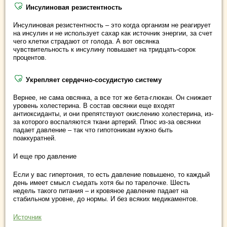
Инсулиновая резистентность
Инсулиновая резистентность – это когда организм не реагирует
на инсулин и не использует сахар как источник энергии, за счет
чего клетки страдают от голода. А вот овсянка
чувствительность к инсулину повышает на тридцать-сорок
процентов.
Укрепляет сердечно-сосудистую систему
Вернее, не сама овсянка, а все тот же бета-глюкан. Он снижает
уровень холестерина. В состав овсянки еще входят
антиоксиданты, и они препятствуют окислению холестерина, из-
за которого воспаляются ткани артерий. Плюс из-за овсянки
падает давление – так что гипотоникам нужно быть
поаккуратней.
И еще про давление
Если у вас гипертония, то есть давление повышено, то каждый
день имеет смысл съедать хотя бы по тарелочке. Шесть
недель такого питания – и кровяное давление падает на
стабильном уровне, до нормы. И без всяких медикаментов.
Источник