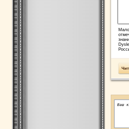
Мало 
отме
знани
Dysle
Росси
Чит