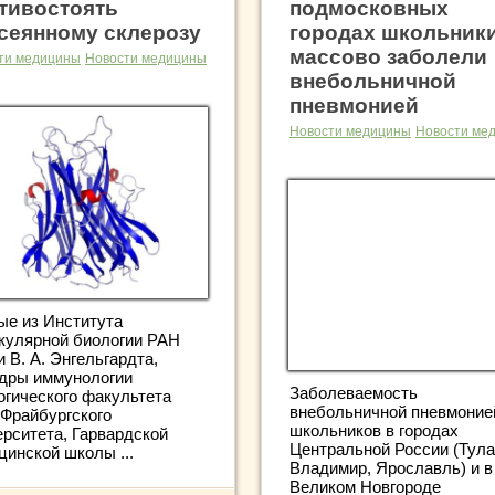
тивостоять
подмосковных
сеянному склерозу
городах школьник
массово заболели
ти медицины
Новости медицины
внебольничной
пневмонией
Новости медицины
Новости ме
ые из Института
кулярной биологии РАН
 В. А. Энгельгардта,
дры иммунологии
Заболеваемость
огического факультета
внебольничной пневмоние
 Фрайбургского
школьников в городах
ерситета, Гарвардской
Центральной России (Тула
цинской школы ...
Владимир, Ярославль) и в
Великом Новгороде