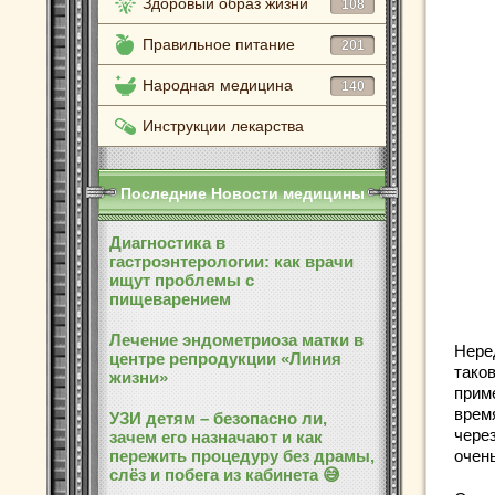
Здоровый образ жизни
108
Правильное питание
201
Народная медицина
140
Инструкции лекарства
Последние Новости медицины
Диагностика в
гастроэнтерологии: как врачи
ищут проблемы с
пищеварением
Лечение эндометриоза матки в
Нере
центре репродукции «Линия
тако
жизни»
приме
врем
УЗИ детям – безопасно ли,
чере
зачем его назначают и как
пережить процедуру без драмы,
очень
слёз и побега из кабинета 😅