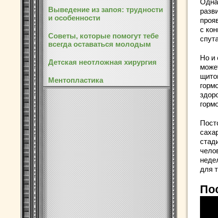
Одна
Выведение из запоя: трудности
разв
и особенности
проя
с ко
Советы, которые помогут тебе
спут
всегда оставаться молодым
Но и
Детская неотложная хирургия
може
щито
Ментопластика
горм
здор
горм
Пост
саха
стад
чело
неде
для т
По