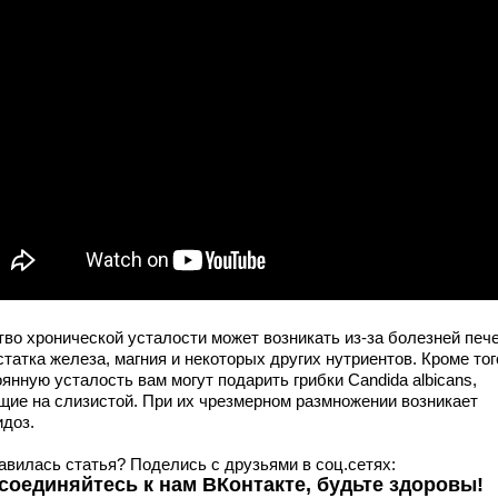
тво хронической усталости может возникать из-за болезней пече
татка железа, магния и некоторых других нутриентов. Кроме тог
янную усталость вам могут подарить грибки Candida albicans,
щие на слизистой. При их чрезмерном размножении возникает
идоз.
авилась статья? Поделись с друзьями в соц.сетях:
соединяйтесь к нам ВКонтакте, будьте здоровы!