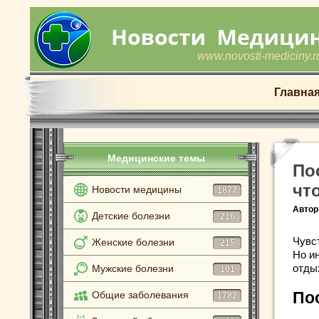
www.novosti-mediciny.r
Главна
Медицинские темы
По
чт
Новости медицины
1877
Автор
Детские болезни
216
Чувс
Женские болезни
215
Но ин
отды
Мужские болезни
101
Общие заболевания
По
1782