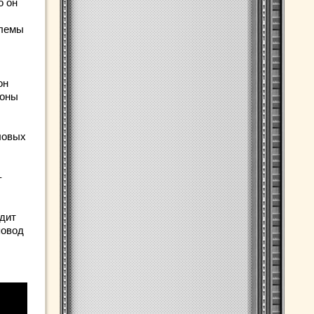
о он
блемы
он
роны
ловых
–
одит
повод