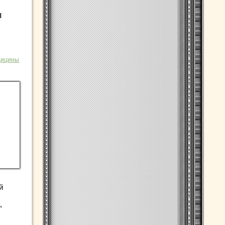
и
дицины
й
,