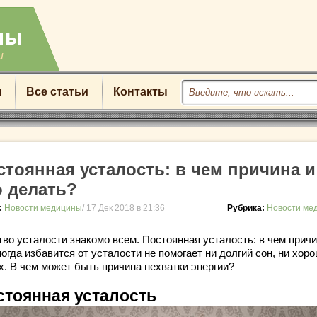
u
я
Все статьи
Контакты
стоянная усталость: в чем причина и
о делать?
:
Новости медицины
/ 17 Дек 2018 в 21:36
Рубрика:
Новости ме
тво усталости знакомо всем. Постоянная усталость: в чем прич
огда избавится от усталости не помогает ни долгий сон, ни хор
х. В чем может быть причина нехватки энергии?
стоянная усталость