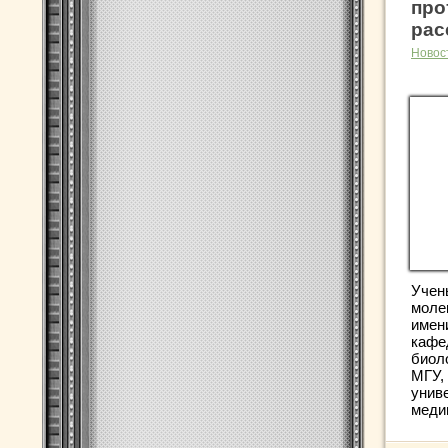
про
рас
Новос
Учен
моле
имени
кафе
биол
МГУ,
унив
меди