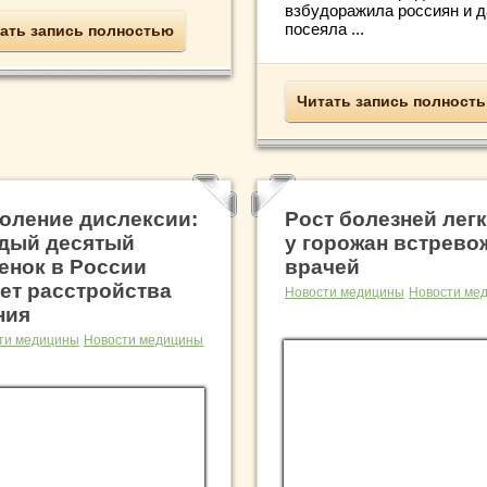
взбудоражила россиян и 
посеяла ...
ать запись полностью
Читать запись полност
оление дислексии:
Рост болезней лег
дый десятый
у горожан встрево
енок в России
врачей
ет расстройства
Новости медицины
Новости ме
ния
ти медицины
Новости медицины