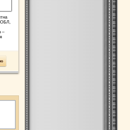
ятна
ХОБЛ,
 –
я
ью