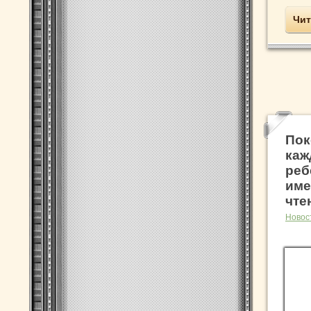
Чит
Пок
каж
реб
име
чте
Новос