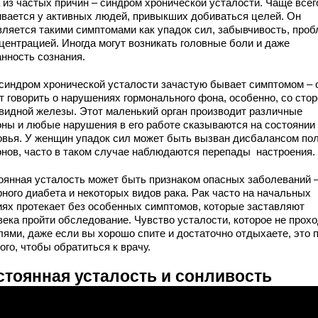
 из частых причин – синдром хронической усталости. Чаще всег
ивается у активных людей, привыкших добиваться целей. Он
вляется такими симптомами как упадок сил, забывчивость, про
нцентрацией. Иногда могут возникать головные боли и даже
анность сознания.
 синдром хронической усталости зачастую бывает симптомом – 
т говорить о нарушениях гормонального фона, особенно, со сто
видной железы. Этот маленький орган производит различные
оны и любые нарушения в его работе сказываются на состоянии
овья. У женщин упадок сил может быть вызван дисбалансом по
онов, часто в таком случае наблюдаются перепады настроения.
оянная усталость может быть признаком опасных заболеваний 
рного диабета и некоторых видов рака. Рак часто на начальных
иях протекает без особенных симптомов, которые заставляют
века пройти обследование. Чувство усталости, которое не прох
лями, даже если вы хорошо спите и достаточно отдыхаете, это 
ого, чтобы обратиться к врачу.
стоянная усталость и сонливость