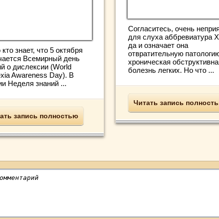
Согласитесь, очень непри
для слуха аббревиатура 
да и означает она
кто знает, что 5 октября
отвратительную патологию
чается Всемирный день
хроническая обструктивна
й о дислексии (World
болезнь легких. Но что ...
xia Awareness Day). В
и Неделя знаний ...
Читать запись полност
ать запись полностью