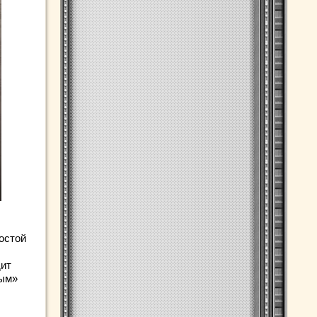
остой
дит
лым»