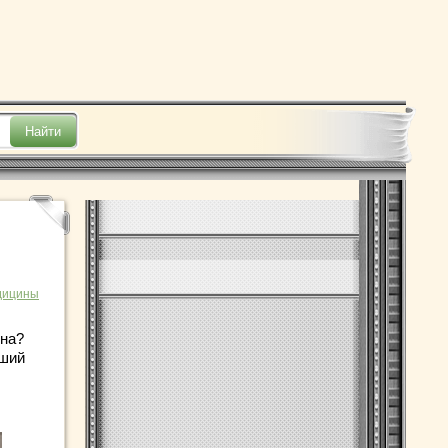
дицины
ина?
оший