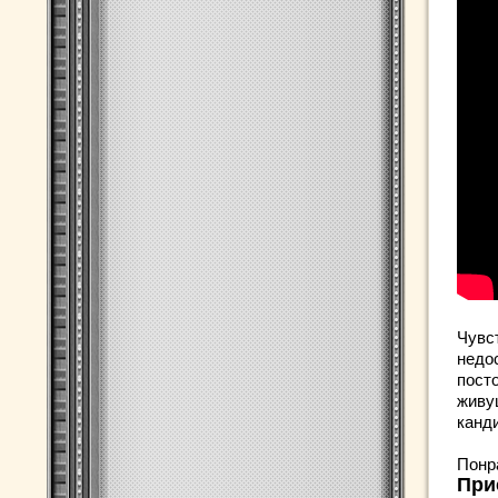
Чувс
недос
посто
живу
канд
Понр
При