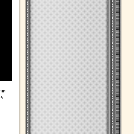
ни,
о,