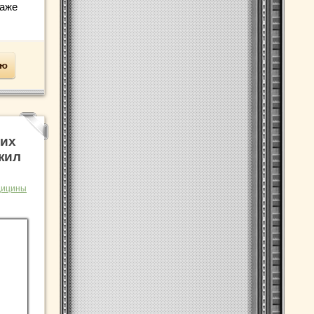
даже
ью
ких
жил
дицины