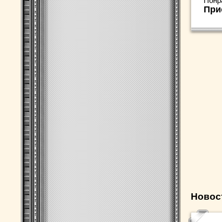
Понр
При
Новос