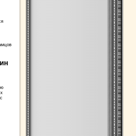
ся
амцов
щин
юю
ых
ас