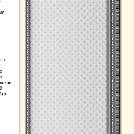
.
ия:
ных
t
то
ее
жской
й
Это