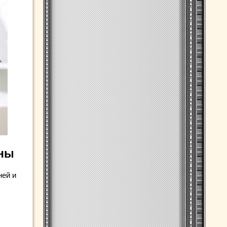
чны
ней и