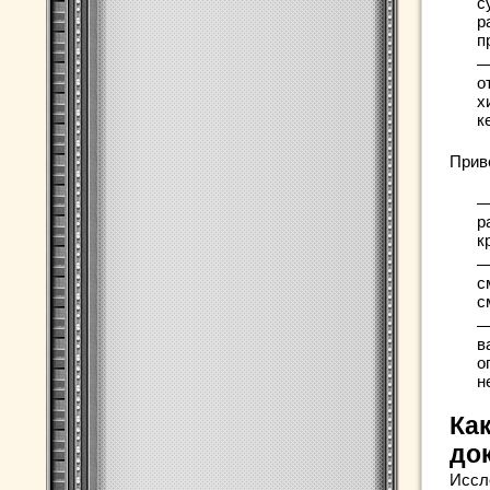
с
р
п
—
о
х
к
Прив
—
р
к
—
с
с
—
в
о
н
Ка
до
Иссл