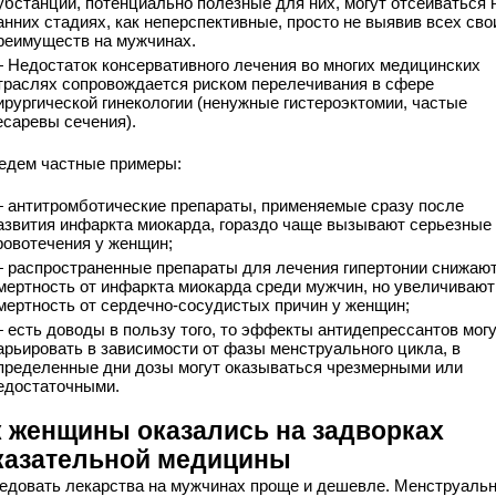
убстанции, потенциально полезные для них, могут отсеиваться 
анних стадиях, как неперспективные, просто не выявив всех сво
реимуществ на мужчинах.
 Недостаток консервативного лечения во многих медицинских
траслях сопровождается риском перелечивания в сфере
ирургической гинекологии (ненужные гистероэктомии, частые
есаревы сечения).
едем частные примеры:
 антитромботические препараты, применяемые сразу после
азвития инфаркта миокарда, гораздо чаще вызывают серьезные
ровотечения у женщин;
 распространенные препараты для лечения гипертонии снижаю
мертность от инфаркта миокарда среди мужчин, но увеличивают
мертность от сердечно-сосудистых причин у женщин;
 есть доводы в пользу того, то эффекты антидепрессантов мог
арьировать в зависимости от фазы менструального цикла, в
пределенные дни дозы могут оказываться чрезмерными или
едостаточными.
к женщины оказались на задворках
казательной медицины
едовать лекарства на мужчинах проще и дешевле. Менструаль