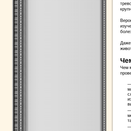
трев
круп
Веро
изуч
боле
Даже
живо
Че
Чем 
пров
—
м
с
и
в
—
м
т
—