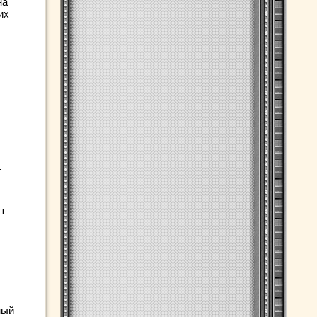
на
их
т
ут
ный