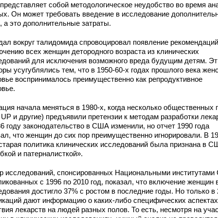
 представляет собой методологическое неудобство во время ан
ых. Он может требовать введение в исследование дополнитель
, а это дополнительные затраты.
дал вокруг талидомида спровоцировал появление рекомендаций
ючению всех женщин детородного возраста из клинических
едований для исключения возможного вреда будущим детям. Эт
ры усугублялись тем, что в 1950-60-х годах прошлого века жен
овье воспринималось преимущественно как репродуктивное
овье.
ация начала меняться в 1980-х, когда несколько общественных 
 UP и другие) предъявили претензии к методам разработки лека
86 году законодательство в США изменили, но отчет 1990 года
зал, что женщин до сих пор преимущественно игнорировали. В 1
 старая политика клинических исследований была признана в С
бкой и патерналисткой».
р исследований, спонсированных Национальными институтами
икованных с 1996 по 2010 год, показал, что включение женщин 
едования достигло 37% с ростом в последние годы. Но только в
икаций дают информацию о каких-либо специфических аспектах
вия лекарств на людей разных полов. То есть, несмотря на уча