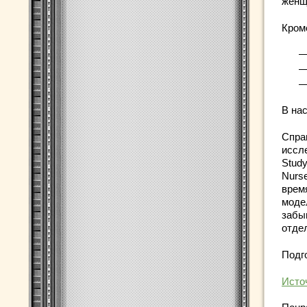
женщ
Кром
—
—
—
В на
Спра
иссл
Study
Nurs
врем
моде
забы
отде
Подг
Исто