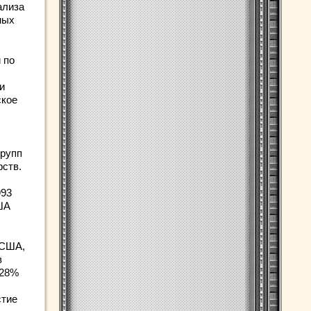
ализа
ных
 по
и
ское
групп
рств.
993
ША
 США,
в
 28%
стие