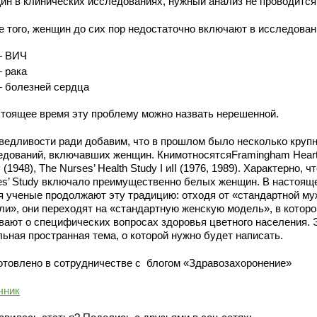
ин в клинических исследованиях, нужный анализ не проводится
е того, женщин до сих пор недостаточно включают в исследован
 ВИЧ
 рака
 болезней сердца
стоящее время эту проблему можно назвать нерешенной.
ведливости ради добавим, что в прошлом было несколько круп
едований, включавших женщин. КнимотносятсяFramingham Hear
 (1948), The Nurses’ Health Study I иII (1976, 1989). Характерно, ч
es’ Study включало преимущественно белых женщин. В настоящ
я ученые продолжают эту традицию: отходя от «стандартной му
ли», они переходят на «стандартную женскую модель», в которо
вают о специфических вопросах здоровья цветного населения. 
льная пространная тема, о которой нужно будет написать.
отовлено в сотрудничестве с блогом «Здравозахоронение»
чник