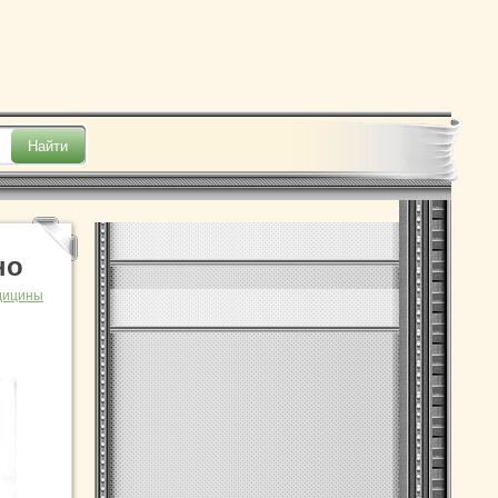
но
дицины