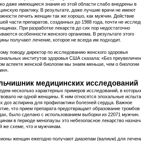
ко даже имеющиеся знания из этой области слабо внедрены в
цинскую практику. В результате, даже лучшие врачи не имеют
ожности лечить женщин так же хорошо, как мужчин. Действие
шей части препаратов, созданных до 1988 года, почти не иссле
енщинах. При разработке лекарств до сих пор недостаточно
ываются особенности женского организма. В результате этого
ины получают лечение, которое не всегда им подходит.
тому поводу директор по исследованию женского здоровья
ональных институтов здоровья США сказала: «Без преувеличен
ом аспекте женской биологии мы знаем меньше, чем о биологии
ин».
льчишник медицинских исследований
едем несколько характерных примеров исследований, в которых
твовало ни одной женщины. К ним относятся эпохальные испыт
их доз аспирина для профилактики болезней сердца. Важное
ытие, что прием препарата предотвращает образование тромбов
дах, было сделано с использованием выборки из 22071 мужчин.
инам в периоде менопаузы это небезопасное лекарство назнач
й же схеме, что и мужчинам.
ионы женщин ежегодно получают диазепам (валиум) для лечен