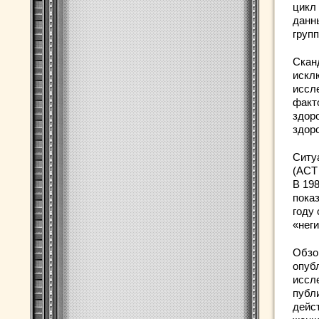
цикл
данн
групп
Скан
искл
иссл
факто
здор
здор
Ситу
(ACT
В 19
пока
году
«неги
Обзо
опубл
иссл
публ
дейст