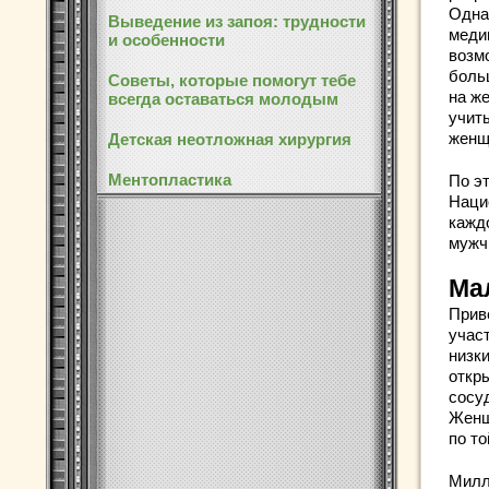
Одна
Выведение из запоя: трудности
меди
и особенности
возм
боль
Советы, которые помогут тебе
на ж
всегда оставаться молодым
учит
женщ
Детская неотложная хирургия
Ментопластика
По э
Наци
кажд
мужч
Ма
Прив
учас
низк
откр
сосу
Женщ
по то
Милл