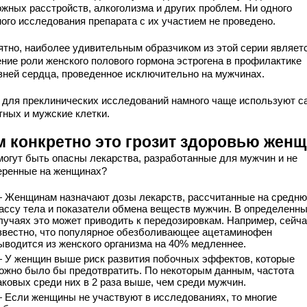
ожных расстройств, алкоголизма и других проблем. Ни одного
ного исследования препарата с их участием не проведено.
ятно, наиболее удивительным образчиком из этой серии являет
ение роли женского полового гормона эстрогена в профилактике
зней сердца, проведенное исключительно на мужчинах.
 для преклинических исследований намного чаще используют с
тных и мужские клетки.
м конкретно это грозит здоровью жен
могут быть опасны лекарства, разработанные для мужчин и не
еренные на женщинах?
 Женщинам назначают дозы лекарств, рассчитанные на средн
ассу тела и показатели обмена веществ мужчин. В определенн
лучаях это может приводить к передозировкам. Например, сейч
звестно, что популярное обезболивающее ацетаминофен
ыводится из женского организма на 40% медленнее.
 У женщин выше риск развития побочных эффектов, которые
ожно было бы предотвратить. По некоторым данным, частота
аковых среди них в 2 раза выше, чем среди мужчин.
 Если женщины не участвуют в исследованиях, то многие