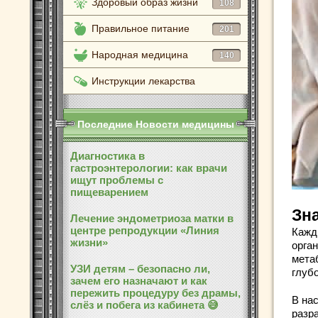
Здоровый образ жизни
108
Правильное питание
201
Народная медицина
140
Инструкции лекарства
Последние Новости медицины
Диагностика в
гастроэнтерологии: как врачи
ищут проблемы с
пищеварением
Зн
Лечение эндометриоза матки в
центре репродукции «Линия
Кажд
жизни»
орган
мета
УЗИ детям – безопасно ли,
глубо
зачем его назначают и как
пережить процедуру без драмы,
В на
слёз и побега из кабинета 😅
разр