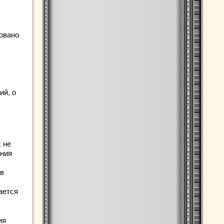
довано
ий, о
 не
ания
 в
ается
ия