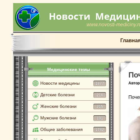
www.novosti-mediciny.r
Главна
Медицинские темы
По
Новости медицины
Автор
1877
Детские болезни
216
Поче
Женские болезни
215
Мужские болезни
101
Общие заболевания
1782