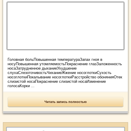
Головная больПовышенная температураЗапах гноя в
носуПовышенная утомляемостьПокраснение глазЗаложенность
носаЗатрудненное дыханиеУхудшение
слухаСлезоточивостьЧиханиеЖжение носоглоткиСухость
носоглоткиПокалывание носоглоткиРасстройство обонянияОтек
слизистой носаПокраснение слизистой носаИзменение
голосаКорки ...
Читать запись полностью