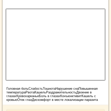
Головная больСлабостьТошнотаНарушение снаПовышенная
температураРвотаКашельРаздражительностьДвоение в
глазахКровохарканьеБоль в глазахКонъюнктивитКашель с
кровьюОтек глазДискомфорт в месте локализации паразита