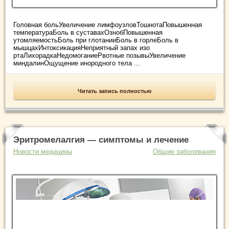
Головная больУвеличение лимфоузловТошнотаПовышенная
температураБоль в суставахОзнобПовышенная
утомляемостьБоль при глотанииБоль в горлеБоль в
мышцахИнтоксикацияНеприятный запах изо
ртаЛихорадкаНедомоганиеРвотные позывыУвеличение
миндалинОщущение инородного тела ...
Читать запись полностью
Эритромелалгия — симптомы и лечение
Новости медицины
Общие заболевания