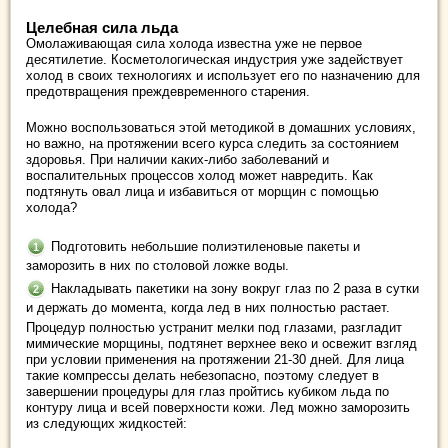
Целебная сила льда
Омолаживающая сила холода известна уже не первое
десятилетие. Косметологическая индустрия уже задействует
холод в своих технологиях и использует его по назначению для
предотвращения преждевременного старения.
Можно воспользоваться этой методикой в домашних условиях,
но важно, на протяжении всего курса следить за состоянием
здоровья. При наличии каких-либо заболеваний и
воспалительных процессов холод может навредить. Как
подтянуть овал лица и избавиться от морщин с помощью
холода?
Подготовить небольшие полиэтиленовые пакеты и
заморозить в них по столовой ложке воды.
Накладывать пакетики на зону вокруг глаз по 2 раза в сутки
и держать до момента, когда лед в них полностью растает.
Процедур полностью устранит мелки под глазами, разгладит
мимические морщины, подтянет верхнее веко и освежит взгляд
при условии применения на протяжении 21-30 дней. Для лица
такие компрессы делать небезопасно, поэтому следует в
завершении процедуры для глаз пройтись кубиком льда по
контуру лица и всей поверхности кожи. Лед можно заморозить
из следующих жидкостей: