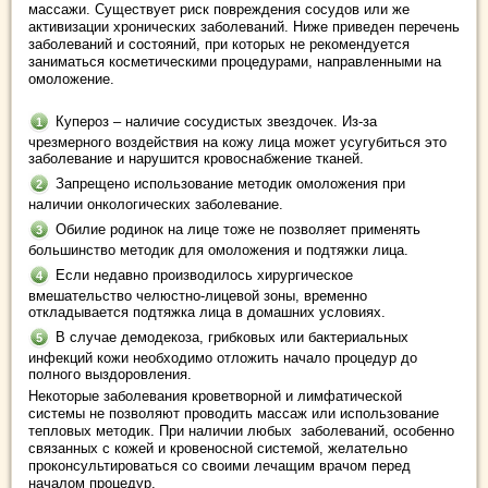
массажи. Существует риск повреждения сосудов или же
активизации хронических заболеваний. Ниже приведен перечень
заболеваний и состояний, при которых не рекомендуется
заниматься косметическими процедурами, направленными на
омоложение.
Купероз – наличие сосудистых звездочек. Из-за
чрезмерного воздействия на кожу лица может усугубиться это
заболевание и нарушится кровоснабжение тканей.
Запрещено использование методик омоложения при
наличии онкологических заболевание.
Обилие родинок на лице тоже не позволяет применять
большинство методик для омоложения и подтяжки лица.
Если недавно производилось хирургическое
вмешательство челюстно-лицевой зоны, временно
откладывается подтяжка лица в домашних условиях.
В случае демодекоза, грибковых или бактериальных
инфекций кожи необходимо отложить начало процедур до
полного выздоровления.
Некоторые заболевания кроветворной и лимфатической
системы не позволяют проводить массаж или использование
тепловых методик. При наличии любых заболеваний, особенно
связанных с кожей и кровеносной системой, желательно
проконсультироваться со своими лечащим врачом перед
началом процедур.