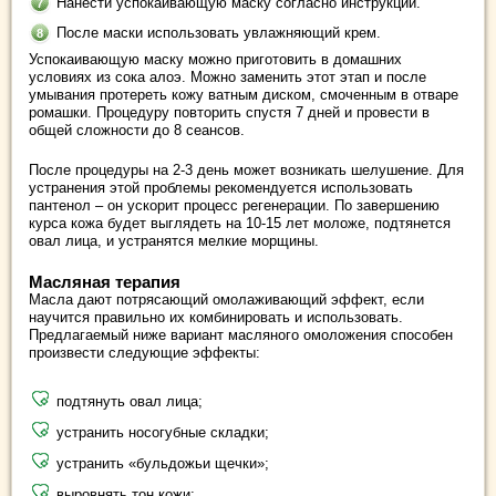
Нанести успокаивающую маску согласно инструкции.
После маски использовать увлажняющий крем.
Успокаивающую маску можно приготовить в домашних
условиях из сока алоэ. Можно заменить этот этап и после
умывания протереть кожу ватным диском, смоченным в отваре
ромашки. Процедуру повторить спустя 7 дней и провести в
общей сложности до 8 сеансов.
После процедуры на 2-3 день может возникать шелушение. Для
устранения этой проблемы рекомендуется использовать
пантенол – он ускорит процесс регенерации. По завершению
курса кожа будет выглядеть на 10-15 лет моложе, подтянется
овал лица, и устранятся мелкие морщины.
Масляная терапия
Масла дают потрясающий омолаживающий эффект, если
научится правильно их комбинировать и использовать.
Предлагаемый ниже вариант масляного омоложения способен
произвести следующие эффекты:
подтянуть овал лица;
устранить носогубные складки;
устранить «бульдожьи щечки»;
выровнять тон кожи;