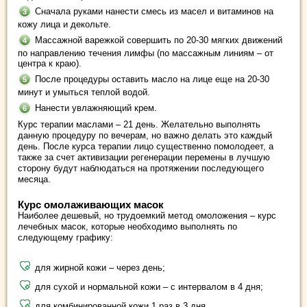
Сначала руками нанести смесь из масел и витаминов на
кожу лица и декольте.
Массажной варежкой совершить по 20-30 мягких движений
по направлению течения лимфы (по массажным линиям – от
центра к краю).
После процедуры оставить масло на лице еще на 20-30
минут и умыться теплой водой.
Нанести увлажняющий крем.
Курс терапии маслами – 21 день. Желательно выполнять
данную процедуру по вечерам, но важно делать это каждый
день. После курса терапии лицо существенно помолодеет, а
также за счет активизации регенерации перемены в лучшую
сторону будут наблюдаться на протяжении последующего
месяца.
Курс омолаживающих масок
Наиболее дешевый, но трудоемкий метод омоложения – курс
лечебных масок, которые необходимо выполнять по
следующему графику:
для жирной кожи – через день;
для сухой и нормальной кожи – с интервалом в 4 дня;
для комбинированной кожи 1 раз в 3 дня.