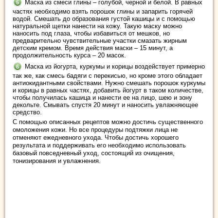
Маска из смеси глины – голубой, черной и белой. В равных
частях необходимо взять порошок глины и запарить горячей
водой. Смешать до образования густой кашицы и с помощью
натуральной щетки нанести на кожу. Такую маску можно
наносить под глаза, чтобы избавиться от мешков, но
предварительно чувствительные участки смазать жирным
детским кремом. Время действия маски – 15 минут, а
продолжительность курса – 20 масок.
Маска из йогурта, куркумы и корицы воздействует примерно
так же, как смесь бадяги с перекисью, но кроме этого обладает
антиокидантными свойствами. Нужно смешать порошок куркумы
и корицы в равных частях, добавить йогурт в таком количестве,
чтобы получилась кашица и нанести ее на лицо, шею и зону
декольте. Смывать спустя 20 минут и наносить увлажняющее
средство.
С помощью описанных рецептов можно достичь существенного
омоложения кожи. Но все процедуры подтяжки лица не
отменяют ежедневного ухода. Чтобы достичь хорошего
результата и поддерживать его необходимо использовать
базовый повседневный уход, состоящий из очищения,
тонизирования и увлажнения.