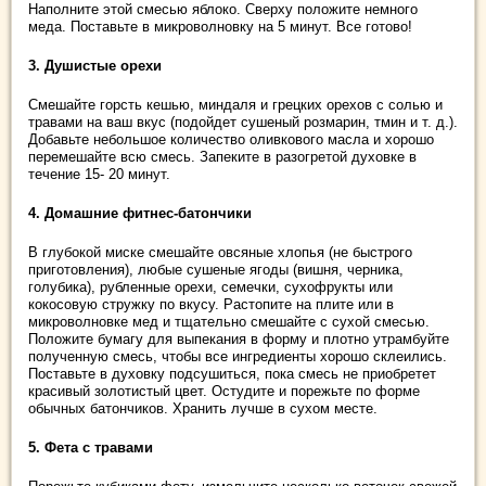
Наполните этой смесью яблоко. Сверху положите немного
меда. Поставьте в микроволновку на 5 минут. Все готово!
3. Душистые орехи
Смешайте горсть кешью, миндаля и грецких орехов с солью и
травами на ваш вкус (подойдет сушеный розмарин, тмин и т. д.).
Добавьте небольшое количество оливкового масла и хорошо
перемешайте всю смесь. Запеките в разогретой духовке в
течение 15- 20 минут.
4. Домашние фитнес-батончики
В глубокой миске смешайте овсяные хлопья (не быстрого
приготовления), любые сушеные ягоды (вишня, черника,
голубика), рубленные орехи, семечки, сухофрукты или
кокосовую стружку по вкусу. Растопите на плите или в
микроволновке мед и тщательно смешайте с сухой смесью.
Положите бумагу для выпекания в форму и плотно утрамбуйте
полученную смесь, чтобы все ингредиенты хорошо склеились.
Поставьте в духовку подсушиться, пока смесь не приобретет
красивый золотистый цвет. Остудите и порежьте по форме
обычных батончиков. Хранить лучше в сухом месте.
5. Фета с травами