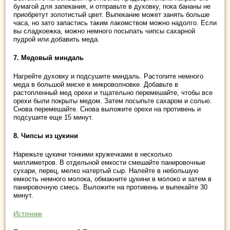
бумагой для запекания, и отправьте в духовку, пока бананы не
приобретут золотистый цвет. Выпекание может занять больше
часа, но зато запастись таким лакомством можно надолго. Если
вы сладкоежка, можно немного посыпать чипсы сахарной
пудрой или добавить меда.
7. Медовый миндаль
Нагрейте духовку и подсушите миндаль. Растопите немного
меда в большой миске в микроволновке. Добавьте в
растопленный мед орехи и тщательно перемешайте, чтобы все
орехи были покрыты медом. Затем посыпьте сахаром и солью.
Снова перемешайте. Снова выложите орехи на противень и
подсушите еще 15 минут.
8. Чипсы из цукини
Нарежьте цукини тонкими кружечками в несколько
миллиметров. В отдельной емкости смешайте панировочные
сухари, перец, мелко натертый сыр. Налейте в небольшую
емкость немного молока, обмакните цукини в молоко и затем в
панировочную смесь. Выложите на противень и выпекайте 30
минут.
Источник