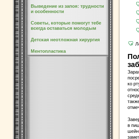
Выведение из запоя: трудности
и особенности
Советы, которые помогут тебе
всегда оставаться молодым
Детская неотложная хирургия
Л
Ментопластика
По
за
Зара
поср
ко р
отно
сред
такж
отме
Заве
в пи
шейн
заме