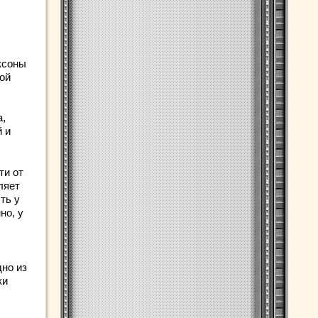
ксоны
ой
а,
 и
ти от
ляет
ть у
но, у
дно из
ки