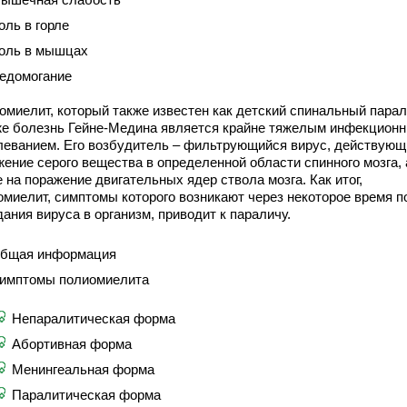
оль в горле
оль в мышцах
едомогание
омиелит, который также известен как детский спинальный пара
же болезнь Гейне-Медина является крайне тяжелым инфекцион
леванием. Его возбудитель – фильтрующийся вирус, действующ
жение серого вещества в определенной области спинного мозга, 
 на поражение двигательных ядер ствола мозга. Как итог,
омиелит, симптомы которого возникают через некоторое время п
ания вируса в организм, приводит к параличу.
бщая информация
имптомы полиомиелита
Непаралитическая форма
Абортивная форма
Менингеальная форма
Паралитическая форма