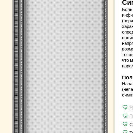
Си
Боль
инфи
(пор
хара
опре
поли
напр
возм
то з
что 
пара
Пол
Нача
(неп
симп
Н
П
С
Т