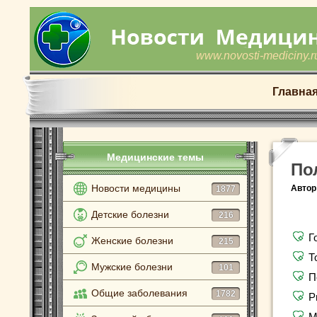
www.novosti-mediciny.r
Главна
Медицинские темы
По
Новости медицины
Автор
1877
Детские болезни
216
Г
Женские болезни
215
Т
Мужские болезни
101
П
Общие заболевания
1782
Р
М