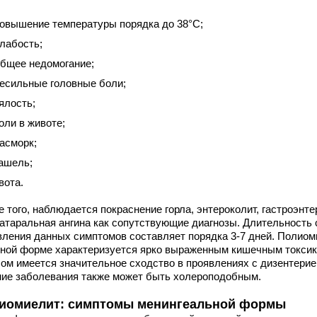
овышение температуры порядка до 38°C;
лабость;
бщее недомогание;
есильные головные боли;
ялость;
оли в животе;
асморк;
ашель;
вота.
 того, наблюдается покраснение горла, энтероколит, гастроэнте
катаральная ангина как сопутствующие диагнозы. Длительность 
вления данных симптомов составляет порядка 3-7 дней. Полиом
нной форме характеризуется ярко выраженным кишечным токсик
лом имеется значительное сходство в проявлениях с дизентерие
ние заболевания также может быть холероподобным.
иомиелит: симптомы менингеальной формы