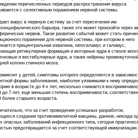
ождении перечисленных периодов распространения вируса
киваются с селективным поражением нервной системы.
дает вирус в нервную систему за счет пересечения им
тоэнцефалического барьера, также это может произойти через а
ферических нервов. Такое развитие событий может стать причин
кционного поражения для нервной системы, при котором в него
екается прецентральная извилина, гипоталамус и таламус,
жающая ретикулярная формация и моторные ядра в стволе мозг
ечковые и вестибулярные ядра, а также нейроны промежуточной
ней колонн спинного мозга.
омиелит у детей, симптомы которого определяются в зависимос
ретной формы заболевания, наиболее уязвимыми к нему опреде
орию в возрасте до 4-х лет, несколько снижается восприимчивос
 до 7 лет, еще меньшая степень восприимчивости, соответствен
й более старшего возраста.
ечательно, что за счет проведения успешных разработок,
ющихся создания противомиелитной вакцины, данное, некогда о
х опасных заболеваний инфекционного типа, сегодня практичес
остью предотвращается за счет соответствующей иммунизации.