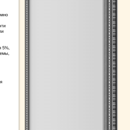
омно
эти
ли
я 5%,
темы,
ая