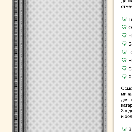
Данн
отме
Т
О
Н
Б
Г
Н
С
Р
Осмо
минд
дня,
ката
3-х 
и бо
В