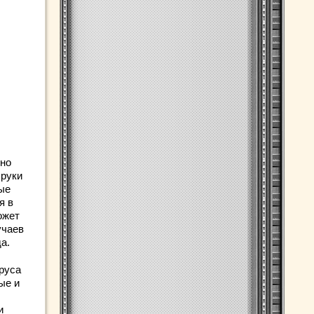
нно
 руки
рые
я в
ожет
учаев
а.
руса
ые и
и