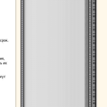
срок.
ия,
ь их
гут