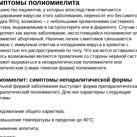
мптомы полиомиелита
шинство пациентов, у которых впоследствии отмечается
цирование вирусом этого заболевания, переносят его бессимпт
ядка 95%), возможно – с небольшими проявлениями системного
ктера, выражаемыми в гастроэнтерите или в фарингите. Случаи 
деляют как малое заболевание, несостоявшийся полиомиелит и
омиелит абортивный. Наличие легких симптомов связывается
ямую с иммунным ответом и попаданием вируса в кровоток с
ожностью его распространения по телу. Что касается оставшихс
десь возможными являются проявления со стороны нервной сис
может выражаться в непаралитическом полиомиелите или
литическом (самая тяжелая форма) полиомиелите.
иомиелит: симптомы непаралитической формы
льной формой заболевания выступает форма препаралитическ
аралитический полиомиелит). Для нее характерны следующие
томы:
едомогание общего характера;
овышение температуры в пределах до 40°C;
нижение аппетита;
ошнота;