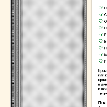
П
С
О
Н
В
Б
Н
К
Р
Кроме
или 
проя
в да
в це
тече
Пол