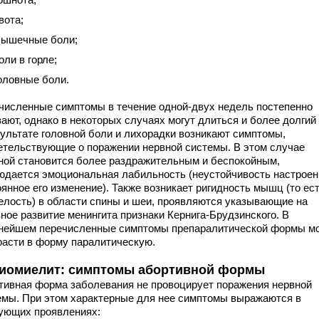
вота;
ышечные боли;
оли в горле;
оловные боли.
численные симптомы в течение одной-двух недель постепенно
ают, однако в некоторых случаях могут длиться и более долгий 
зультате головной боли и лихорадки возникают симптомы,
етельствующие о поражении нервной системы. В этом случае
ной становится более раздражительным и беспокойным,
юдается эмоциональная лабильность (неустойчивость настроен
янное его изменение). Также возникает ригидность мышц (то ест
елость) в области спины и шеи, проявляются указывающие на
ное развитие менингита признаки Кернига-Брудзинского. В
нейшем перечисленные симптомы препаралитической формы мо
расти в форму паралитическую.
иомиелит: симптомы абортивной формы
тивная форма заболевания не провоцирует поражения нервной
емы. При этом характерные для нее симптомы выражаются в
ующих проявлениях: