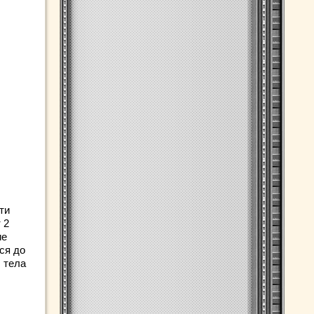
ти
 2
ие
ся до
 тела