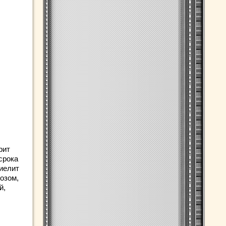
рит
срока
иелит
озом,
й,