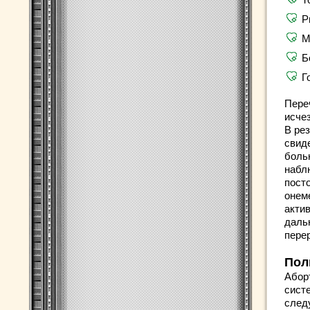
Р
М
Б
Г
Пере
исчез
В ре
свид
боль
набл
посто
онем
актив
даль
пере
Пол
Абор
сист
след