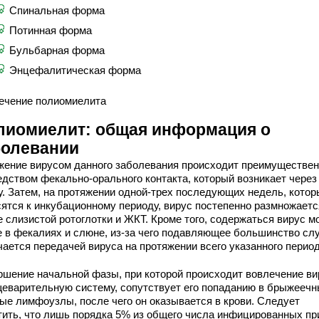
Спинальная форма
Потинная форма
Бульбарная форма
Энцефалитическая форма
ечение полиомиелита
лиомиелит: общая информация о
болевании
жение вирусом данного заболевания происходит преимуществе
едством фекально-орального контакта, который возникает через
ту. Затем, на протяжении одной-трех последующих недель, кото
сятся к инкубационному периоду, вирус постепенно размножаетс
е слизистой ротоглотки и ЖКТ. Кроме того, содержаться вирус м
е в фекалиях и слюне, из-за чего подавляющее большинство сл
чается передачей вируса на протяжении всего указанного период
ршение начальной фазы, при которой происходит вовлечение ви
щеварительную систему, сопутствует его попаданию в брыжеечн
ые лимфоузлы, после чего он оказывается в крови. Следует
тить, что лишь порядка 5% из общего числа инфицированных пр