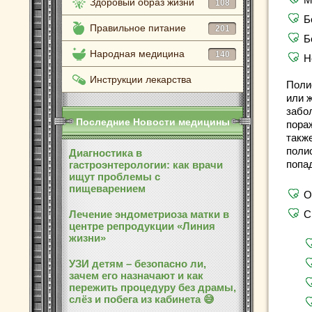
Здоровый образ жизни
108
Б
Правильное питание
201
Б
Народная медицина
140
Н
Инструкции лекарства
Поли
или 
забо
Последние Новости медицины
пора
также
поли
Диагностика в
попад
гастроэнтерологии: как врачи
ищут проблемы с
пищеварением
О
Лечение эндометриоза матки в
С
центре репродукции «Линия
жизни»
УЗИ детям – безопасно ли,
зачем его назначают и как
пережить процедуру без драмы,
слёз и побега из кабинета 😅