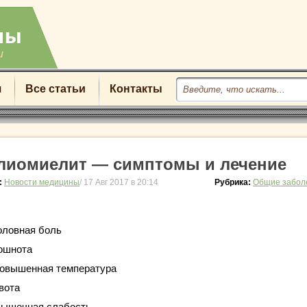
u
я
Все статьи
Контакты
лиомиелит — симптомы и лечение
:
Новости медицины
/ 17 Авг 2017 в 20:14
Рубрика:
Общие забол
оловная боль
ошнота
овышенная температура
вота
ышечная слабость