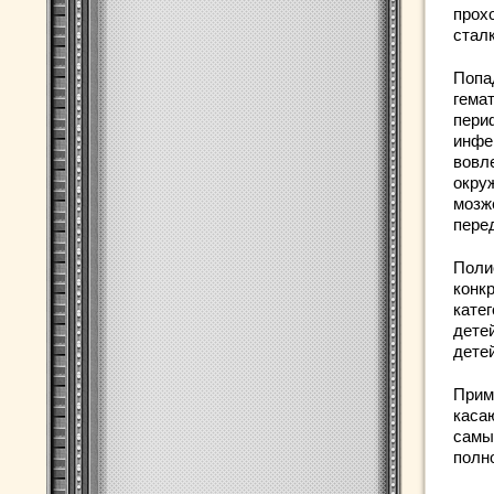
прох
стал
Попа
гема
пери
инфе
вовл
окру
мозж
перед
Поли
конк
катег
детей
дете
Прим
каса
самы
полн