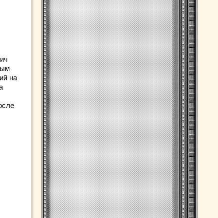
лич
ным
ий на
а
осле