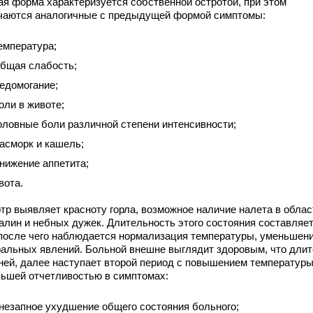
ая форма характеризуется собственной остротой, при этом
чаются аналогичные с предыдущей формой симптомы:
емпература;
бщая слабость;
едомогание;
оли в животе;
оловные боли различной степени интенсивности;
асморк и кашель;
нижение аппетита;
вота.
тр выявляет красноту горла, возможное наличие налета в облас
алин и небных дужек. Длительность этого состояния составляет
 после чего наблюдается нормализация температуры, уменьшен
ральных явлений. Больной внешне выглядит здоровым, что длит
дней, далее наступает второй период с повышением температуры
льшей отчетливостью в симптомах:
незапное ухудшение общего состояния больного;