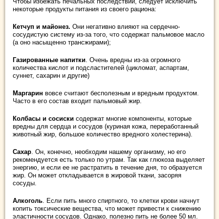
Чтобы избежать печальных последствий, следует исключить
некоторые продукты питания из своего рациона:
Кетчуп и майонез.
Они негативно влияют на сердечно-
сосудистую систему из-за того, что содержат пальмовое масло
(а оно насыщенно трансжирами);
Газированные напитки
. Очень вредны из-за огромного
количества кислот и подсластителей (цикломат, аспартам,
суннет, сахарин и другие)
Маргарин
вовсе считают бесполезным и вредным продуктом.
Часто в его состав входит пальмовый жир.
Колбасы и сосиски
содержат многие компоненты, которые
вредны для сердца и сосудов (куриная кожа, переработанный
животный жир, большое количество вредного холестерина).
Сахар
. Он, конечно, необходим нашему организму, но его
рекомендуется есть только по утрам. Так как глюкоза выделяет
энергию, и если ее не растратить в течение дня, то образуется
жир. Он может откладывается в жировой ткани, засоряя
сосуды.
Алкоголь
. Если пить много спиртного, то клетки крови начнут
копить токсические вещества, что может привести к снижению
эластичности сосудов. Однако, полезно пить не более 50 мл.