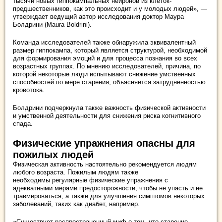
тысячи новых гиппокампальных нейронов из клеток-
предшественников, как это происходит и у молодых людей», —
утверждает ведущий автор исследования доктор Маура
Болдрини (Maura Boldrini).
Команда исследователей также обнаружила эквивалентный
размер гиппокампа, который является структурой, необходимой
для формирования эмоций и для процесса познания во всех
возрастных группах. По мнению исследователей, причина, по
которой некоторые люди испытывают снижение умственных
способностей по мере старения, объясняется затрудненностью
кровотока.
Болдрини подчеркнула также важность физической активности
и умственной деятельности для снижения риска когнитивного
спада.
Физические упражнения опасны для
пожилых людей
Физическая активность настоятельно рекомендуется людям
любого возраста. Пожилым людям также
необходимы регулярные физические упражнения с
адекватными мерами предосторожности, чтобы не упасть и не
травмироваться, а также для улучшения симптомов некоторых
заболеваний, таких как диабет, например.
«Существует распространенный миф о том, что старение