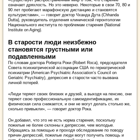
означает дряхлость. Но это неверно. Некоторые в свои 70, 80 и
90 лет пробегают марафонскую дистанцию и становятся
культуристами», — говорит доктор Чханда Дута (Chhanda
Dutta), руководитель отделения клинической геронтологии
Национального института по проблемам старения (National
Institute on Aging).
В старости люди неизбежно
становятся грустными или
подавленными
По словам доктора Роберта Роки (Robert Roca), председателя
Совета психиатрической ассоциации США по гериатрической
психиатрии (American Psychiatric Association’s Council on
Geriatric Psychiatry), депрессия в старости часто вызвана
личной потерей.
«Люди теряют своих близких и друзей, а выходя на пенсию, они
теряют свою профессиональную самоидентификацию, их
физическая сила снижается, и они не могут делать столько же,
сколько привыкли», — говорит доктор Рока.
Он добавил, что это не есть норма старения, поскольку
пожилые не более склонны к депрессии, чем молодые.
Обращаясь за помощью и проходя обследование по поводу
причин депрессий, пожилые люди могут получить помощь и