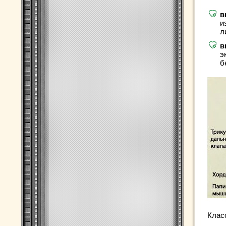
в
и
л
в
э
б
Клас