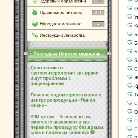
Здоровый образ жизни
108
О
Правильное питание
201
У
Народная медицина
140
К
Б
Инструкции лекарства
Б
Б
Последние Новости медицины
Б
Диагностика в
С
гастроэнтерологии: как врачи
Ж
ищут проблемы с
пищеварением
К
Лечение эндометриоза матки в
Т
центре репродукции «Линия
С
жизни»
О
УЗИ детям – безопасно ли,
П
зачем его назначают и как
пережить процедуру без драмы,
П
слёз и побега из кабинета 😅
Р