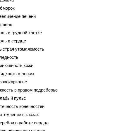
бморок
величение печени
ашель
оль в грудной клетке
оль в сердце
ыстрая утомляемость
ледность
инюшность кожи
идкость в легких
ровохарканье
яжесть в правом подреберье
лабый пульс
течность конечностей
отемнение в глазах
еребои в работе сердца
асширение вен на шее