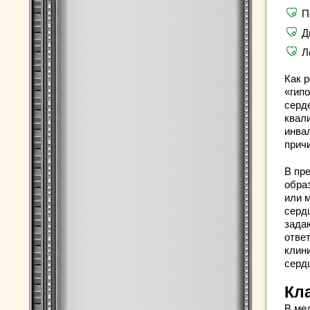
П
Д
Л
Как 
«гип
серд
квал
инва
прич
В пр
обра
или 
серд
зада
ответ
клин
серд
Кл
В ме