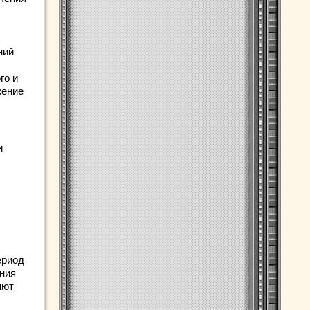
ний
го и
жение
и
ериод
ания
яют