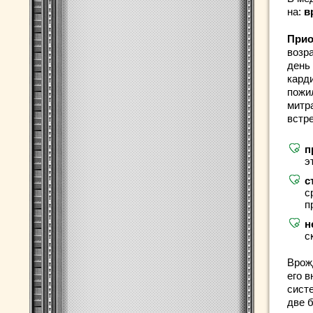
на:
в
Прио
возр
день
кард
пожи
митр
встр
п
э
с
с
п
н
с
Врож
его 
сист
две 