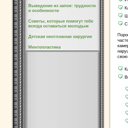
Выведение из запоя: трудности
К
и особенности
Ш
Советы, которые помогут тебе
С
всегда оставаться молодым
Поро
Детская неотложная хирургия
част
каме
Ментопластика
нару
свою
К
В