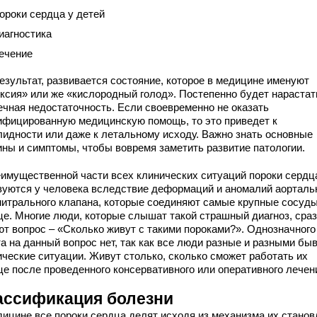
ороки сердца у детей
иагностика
ечение
результат, развивается состояние, которое в медицине именуют
оксия» или же «кислородный голод». Постепенно будет нарастат
ечная недостаточность. Если своевременно не оказать
ифицированную медицинскую помощь, то это приведет к
лидности или даже к летальному исходу. Важно знать основные
ины и симптомы, чтобы вовремя заметить развитие патологии.
еимущественной части всех клинических ситуаций пороки сердц
зуются у человека вследствие деформаций и аномалий аорталь
митрального клапана, которые соединяют самые крупные сосуды
це. Многие люди, которые слышат такой страшный диагноз, сраз
ют вопрос – «Сколько живут с такими пороками?». Однозначного
а на данный вопрос нет, так как все люди разные и разными бы
ические ситуации. Живут столько, сколько сможет работать их
це после проведенного консервативного или оперативного лечен
ассификация болезни
дицине все пороки сердца делят исходя из механизма их стано