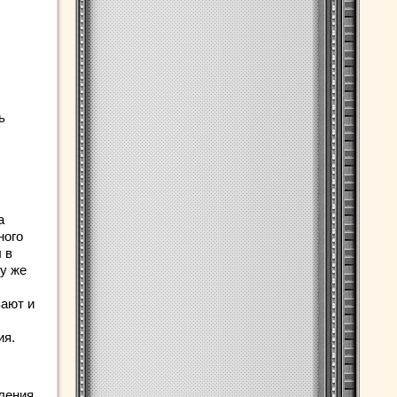
ь
а
ного
 в
у же
вают и
ия.
вления