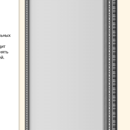
льных
дит
нять
й.