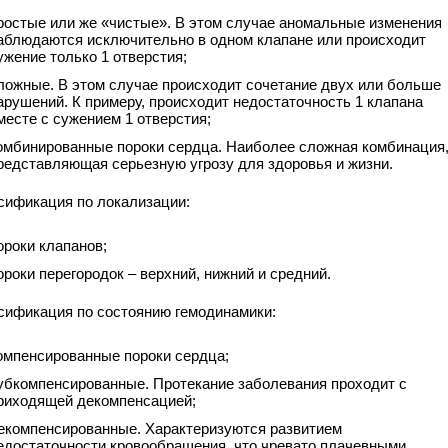
ростые или же «чистые». В этом случае аномальные изменения
аблюдаются исключительно в одном клапане или происходит
ужение только 1 отверстия;
ложные. В этом случае происходит сочетание двух или больше
арушений. К примеру, происходит недостаточность 1 клапана
месте с сужением 1 отверстия;
омбинированные пороки сердца. Наиболее сложная комбинация
редставляющая серьезную угрозу для здоровья и жизни.
сификация по локализации:
ороки клапанов;
ороки перегородок – верхний, нижний и средний.
сификация по состоянию гемодинамики:
омпенсированные пороки сердца;
убкомпенсированные. Протекание заболевания проходит с
риходящей декомпенсацией;
екомпенсированные. Характеризуются развитием
едостаточности кровообращения, что чревато плачевными