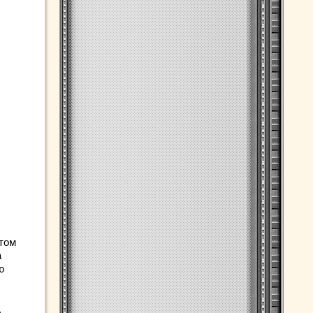
этом
а
ю
,