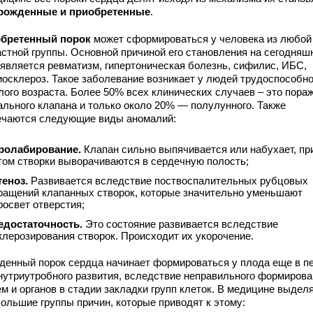
рожденные и приобретенные
.
бретенный порок
может сформироваться у человека из любой
астной группы. Основной причиной его становления на сегодняш
 является ревматизм, гипертоническая болезнь, сифилис, ИБС,
иосклероз. Такое заболевание возникает у людей трудоспособно
лого возраста. Более 50% всех клинических случаев – это пора
ального клапана и только около 20% — полулунного. Также
ечаются следующие виды аномалий:
ролабирование.
Клапан сильно выпячивается или набухает, пр
том створки выворачиваются в сердечную полость;
теноз.
Развивается вследствие поствоспалительных рубцовых
ращений клапанных створок, которые значительно уменьшают
росвет отверстия;
едостаточность.
Это состояние развивается вследствие
клерозирования створок. Происходит их укорочение.
денный порок сердца начинает формироваться у плода еще в п
внутриутробного развития, вследствие неправильного формиров
ем и органов в стадии закладки групп клеток. В медицине выдел
большие группы причин, которые приводят к этому: