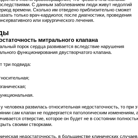
оследствиями. С данным заболеванием люди живут недолгий
ериод времени. Сколько им отведено приблизительно сможет
казать только врач-кардиолог, после диагностики, проведения
онсервативного или хирургического лечения.
ды
остаточность митрального клапана
альный порок сердца развивается вследствие нарушения
ального функционирования двустворчатого клапана.
т три подвида:
тносительная;
рганическая;
ункциональная.
 у человека развилась относительная недостаточность, то при 
оянии сам клапан не подвергается патологическим изменениям, 
ичивается отверстие, которое он будет не в состоянии полность
крыть своими створками.
ническая недостаточность, в большинстве клинических случаев