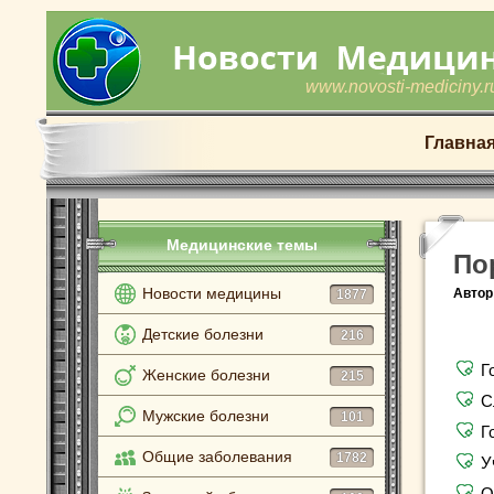
www.novosti-mediciny.r
Главна
Медицинские темы
По
Новости медицины
Автор
1877
Детские болезни
216
Г
Женские болезни
215
С
Мужские болезни
101
Г
Общие заболевания
1782
У
О