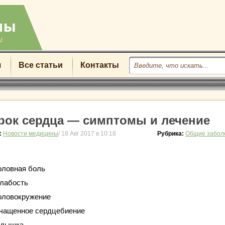
u
я
Все статьи
Контакты
рок сердца — симптомы и лечение
:
Новости медицины
/ 18 Авг 2017 в 10:18
Рубрика:
Общие забол
оловная боль
лабость
оловокружение
чащенное сердцебиение
дышка