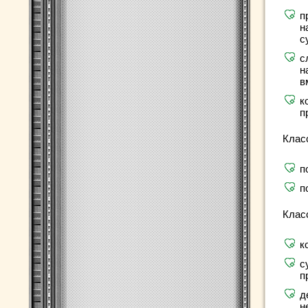
п
н
с
с
н
в
к
п
Клас
п
п
Клас
к
с
п
д
н