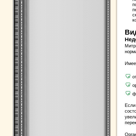
п
п
с
к
Ви
Нед
Митр
норм
Имее
о
о
ф
Если
сост
увел
пере
Орга