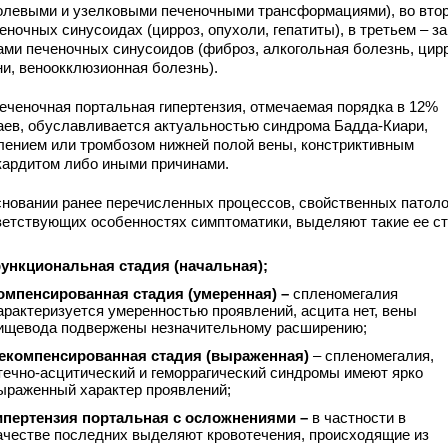
олевыми и узелковыми печеночными трансформациями), во вто
еночных синусоидах (цирроз, опухоли, гепатиты), в третьем – за
ами печеночных синусоидов (фиброз, алкогольная болезнь, цир
ни, веноокклюзионная болезнь).
еченочная портальная гипертензия, отмечаемая порядка в 12%
аев, обуславливается актуальностью синдрома Бадда-Киари,
лением или тромбозом нижней полой вены, констриктивным
кардитом либо иными причинами.
сновании ранее перечисленных процессов, свойственных патоло
ветствующих особенностях симптоматики, выделяют такие ее ст
ункциональная стадия (начальная);
омпенсированная стадия (умеренная) –
спленомегалия
арактеризуется умеренностью проявлений, асцита нет, вены
ищевода подвержены незначительному расширению;
екомпенсированная стадия (выраженная)
– спленомегалия,
течно-асцитический и геморрагический синдромы имеют ярко
ыраженный характер проявлений;
ипертензия портальная с осложнениями –
в частности в
ачестве последних выделяют кровотечения, происходящие из