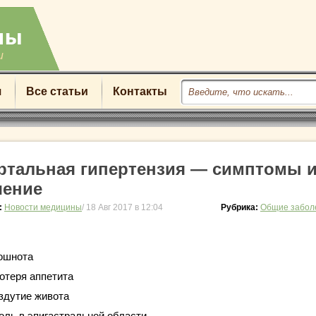
u
я
Все статьи
Контакты
ртальная гипертензия — симптомы 
чение
:
Новости медицины
/ 18 Авг 2017 в 12:04
Рубрика:
Общие забол
ошнота
отеря аппетита
здутие живота
оль в эпигастральной области