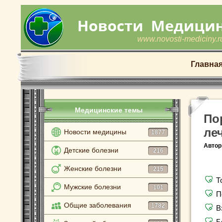
www.novosti-mediciny.r
Главна
Медицинские темы
По
ле
Новости медицины
1877
Автор
Детские болезни
216
Женские болезни
215
Т
Мужские болезни
101
П
Общие заболевания
1782
В
Б