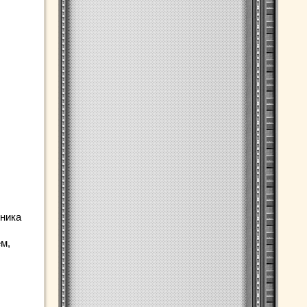
чника
м,