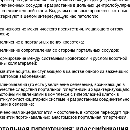
опеченочных сосудов и разрастание в дольных центролобулярн
х соединительной ткани. Выделим основные процессы, которые
ктеризуют в целом интересующую нас патологию:
озникновение механического препятствия, мешающего оттоку
рови;
величение в портальных венах кровотока;
величение сопротивления со стороны портальных сосудов;
ормирование между системным кровотоком и руслом воротной
ены коллатералей;
азвитие асцита, выступающего в качестве одного из важнейших
имптомов заболевания;
пленомегалия (то есть увеличение селезенки), возникающая в
ачестве следствия портальной гипертензии и характеризующаяс
астойными явлениями в комплексе с гиперплазией клеток в
етикуло-гистиоцитарной системе и разрастанием соединительно
кани в селезенке;
еченочная энцефалопатия – состояние, в которое переходит при
азвитии порто-кавальных анастомозов портальная гипертензия.
ртальная гипертензия: классификация