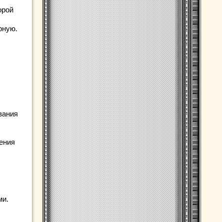
орой
рную.
вания
ения
ми.