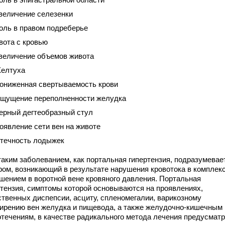
величение селезенки
оль в правом подреберье
вота с кровью
величение объемов живота
елтуха
ониженная свертываемость крови
щущение переполненности желудка
ерный дегтеобразный стул
оявление сети вен на животе
течность лодыжек
таким заболеванием, как портальная гипертензия, подразумевае
ром, возникающий в результате нарушения кровотока в комплекс
шением в воротной вене кровяного давления. Портальная
ртензия, симптомы которой основываются на проявлениях,
ственных диспепсии, асциту, спленомегалии, варикозному
ирению вен желудка и пищевода, а также желудочно-кишечным
отечениям, в качестве радикального метода лечения предусмат