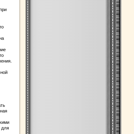
при
го
на
,
ние
го
ления.
чной
ать
ьная
скими
о для