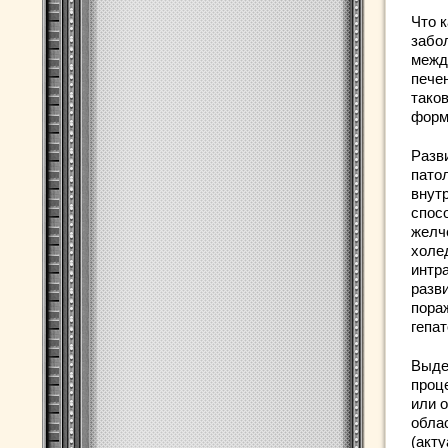
Что 
забо
межд
пече
таков
форм
Разв
пато
внут
спос
желч
холе
интр
разв
пора
гепат
Выде
проц
или 
обла
(акт