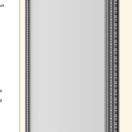
ых
я
й