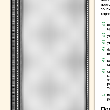
порт
зона
хара
в
к
у
у
ф
в
р
с
с
к
з
р
т
п
р
По