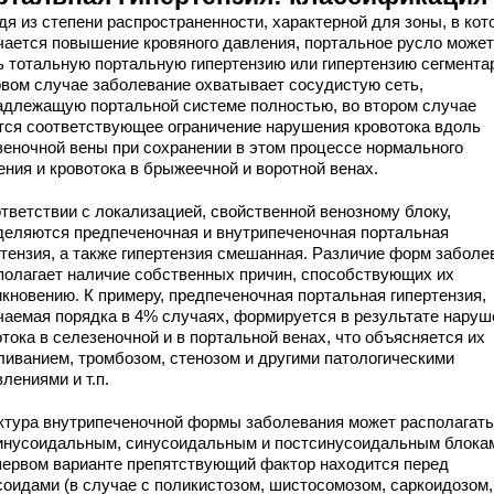
дя из степени распространенности, характерной для зоны, в кот
чается повышение кровяного давления, портальное русло может
ь тотальную портальную гипертензию или гипертензию сегмента
рвом случае заболевание охватывает сосудистую сеть,
адлежащую портальной системе полностью, во втором случае
тся соответствующее ограничение нарушения кровотока вдоль
зеночной вены при сохранении в этом процессе нормального
ения и кровотока в брыжеечной и воротной венах.
ответствии с локализацией, свойственной венозному блоку,
деляются предпеченочная и внутрипеченочная портальная
ртензия, а также гипертензия смешанная. Различие форм заболе
полагает наличие собственных причин, способствующих их
икновению. К примеру, предпеченочная портальная гипертензия,
чаемая порядка в 4% случаях, формируется в результате наруш
тока в селезеночной и в портальной венах, что объясняется их
ливанием, тромбозом, стенозом и другими патологическими
лениями и т.п.
ктура внутрипеченочной формы заболевания может располагать
инусоидальным, синусоидальным и постсинусоидальным блока
первом варианте препятствующий фактор находится перед
соидами (в случае с поликистозом, шистосомозом, саркоидозом,