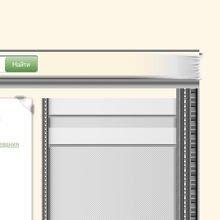
и
евания