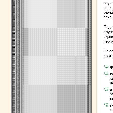
опух
в печ
рамк
пече
Подп
случ
сдав
пери
На о
соот
ф
к
х
п
д
о
в
г
к