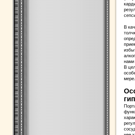
кард
резу
сепс
В ка
толч
опре
прие
избы
алко
нами
В це
особ
мере
Ос
ги
Порт
функ
хара
регу
сосу
нее 