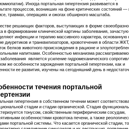
иомиопатии). Иногда портальная гипертензия развивается в
льтате процессов, возникших на фоне критических состояний — 
исе, травмах, операциях и ожогах обширного масштаба.
честве решающих факторов, выступающих в форме своеобразно
ка в формировании клинической картины заболевания, зачастую
деляют инфекции и терапию массивного характера, основанную 
ме диуретиков и транквилизаторов, кровотечения в области ЖКТ
ток белков животного происхождения в рационе и злоупотребле
гольными напитками. Особенностью механизма рассматриваемо
 заболевания является усиление гидромеханического сопротив
лом же особенности зарождения портальной гипертензии, как и
енности ее развития, изучены на сегодняшний день в недостато
.
обенности течения портальной
пертензии
альная гипертензия в собственном течении может соответствов
циональной стадии и стадии органической. Стадия функционал
ктеризуется тонусом, свойственным периферическим сосудам,
лятивными особенностями кровотока печени, а также реологиче
дами портальной системы. Что касается органической стадии, т
характерно сдавливание синусоидов и их деструкция, появление