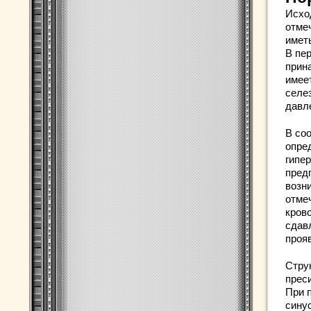
Исхо
отме
имет
В пе
прин
имее
селе
давл
В со
опре
гипе
пред
возн
отме
крово
сдав
прояв
Стру
прес
При 
сину