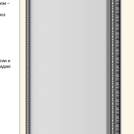
ром –
роз
гии и
адии: