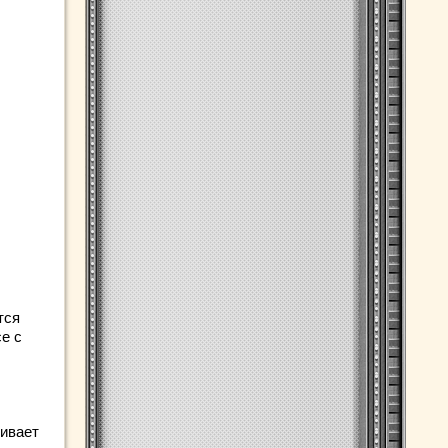
тся
е с
ривает