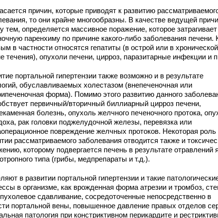
касается причин, которые приводят к развитию рассматриваемог
левания, то они крайне многообразны. В качестве ведущей прич
у тем, определяется массивное поражение, которое затрагивает
ночную паренхиму по причине какого-либо заболевания печени. 
ым в частности относятся гепатиты (в острой или в хронической
е течения), опухоли печени, цирроз, паразитарные инфекции и п
итие портальной гипертензии также возможно и в результате
логий, обуславливаемых холестазом (внепеченочная или
рипеченочная форма). Помимо этого развитию данного заболева
обствует первичный/вторичный биллиарный цирроз печени,
екаменная болезнь, опухоль желчного печеночного протока, опу
доха, рак головки поджелудочной железы, перевязка или
аоперационное повреждение желчных протоков. Некоторая роль
итии рассматриваемого заболевания отводится также и токсиче
жению, которому подвергается печень в результате отравлений 
отропного типа (грибы, медпрепараты и т.д.).
ляют в развитии портальной гипертензии и такие патологически
ессы в организме, как врожденная форма атрезии и тромбоз, сте
опухолевое сдавливание, сосредоточенные непосредственно в
сти портальной вены, повышенное давление правых отделов се
уальная патология при констриктивном перикардите и рестриктив