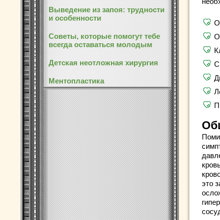
необ
Выведение из запоя: трудности
и особенности
О
Советы, которые помогут тебе
О
всегда оставаться молодым
К
Детская неотложная хирургия
С
Д
Ментопластика
Л
П
Об
Поми
симп
давл
кров
кров
это 
осло
гипе
сосуд