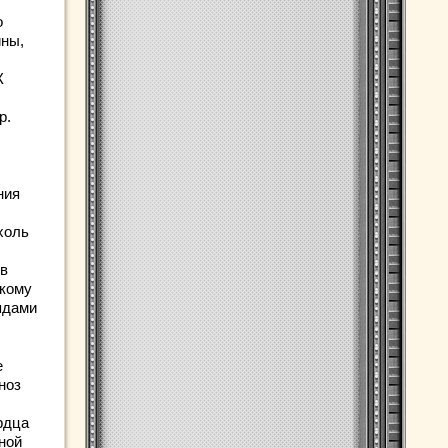
о
ины,
К
р.
ния
холь
 в
скому
ядами
е
ноз
рдца
ной