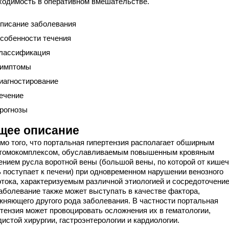
ходимость в оперативном вмешательстве.
писание заболевания
собенности течения
лассификация
имптомы
иагностирование
ечение
рогнозы
щее описание
мо того, что портальная гипертензия располагает обширным
томокомплексом, обуславливаемым повышенным кровяным
ением русла воротной вены (большой вены, по которой от кише
ь поступает к печени) при одновременном нарушении венозного
отока, характеризуемым различной этиологией и сосредоточение
заболевание также может выступать в качестве фактора,
жняющего другого рода заболевания. В частности портальная
ртензия может провоцировать осложнения их в гематологии,
истой хирургии, гастроэнтерологии и кардиологии.