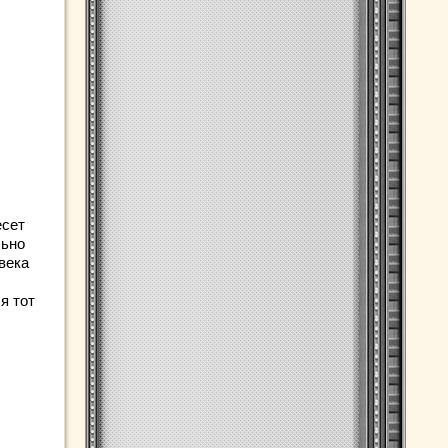
есет
льно
века
я тот