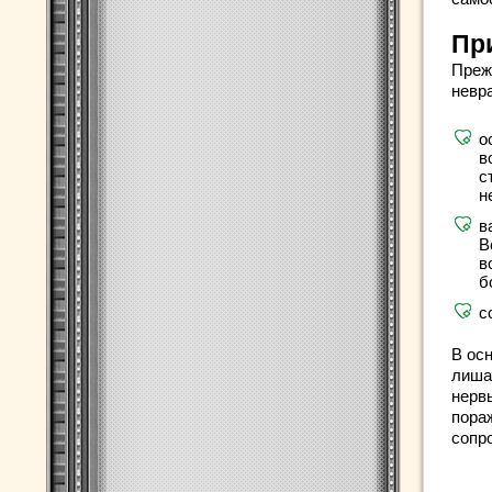
Пр
Преж
невр
о
в
с
н
в
В
в
б
с
В ос
лиша
нерв
пора
сопр