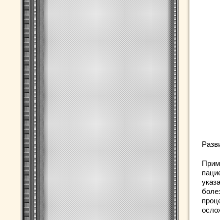
Разв
Приме
паци
указ
боле
проц
осло