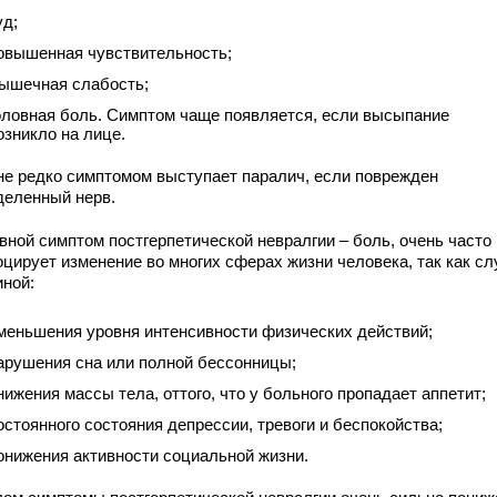
уд;
овышенная чувствительность;
ышечная слабость;
оловная боль. Симптом чаще появляется, если высыпание
озникло на лице.
не редко симптомом выступает паралич, если поврежден
деленный нерв.
вной симптом постгерпетической невралгии – боль, очень часто
оцирует изменение во многих сферах жизни человека, так как с
иной:
меньшения уровня интенсивности физических действий;
арушения сна или полной бессонницы;
нижения массы тела, оттого, что у больного пропадает аппетит;
остоянного состояния депрессии, тревоги и беспокойства;
онижения активности социальной жизни.