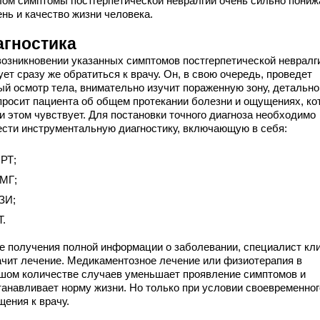
лом симптомы постгерпетической невралгии очень сильно пони
нь и качество жизни человека.
агностика
возникновении указанных симптомов постгерпетической невралг
ет сразу же обратиться к врачу. Он, в свою очередь, проведет
ый осмотр тела, внимательно изучит пораженную зону, детально
просит пациента об общем протекании болезни и ощущениях, ко
и этом чувствует. Для постановки точного диагноза необходимо
ести инструментальную диагностику, включающую в себя:
РТ;
МГ;
ЗИ;
Т.
е получения полной информации о заболевании, специалист кл
ачит лечение. Медикаментозное лечение или физиотерапия в
шом количестве случаев уменьшает проявление симптомов и
танавливает норму жизни. Но только при условии своевременног
щения к врачу.