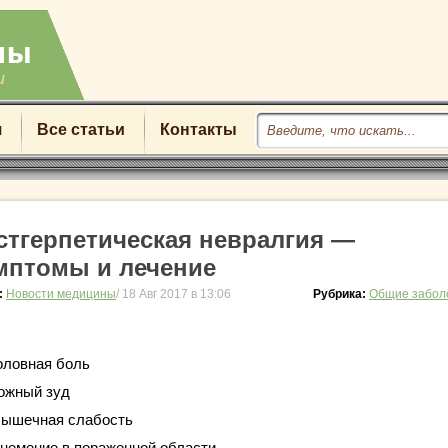
u
я
Все статьи
Контакты
стгерпетическая невралгия —
мптомы и лечение
:
Новости медицины
/ 18 Авг 2017 в 13:06
Рубрика:
Общие забол
оловная боль
ожный зуд
ышечная слабость
немение в пораженной области