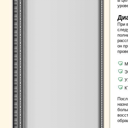
В це
урове
Ди
При 
следу
полн
расс
он пр
пров
М
Э
У
К
Посл
назн
боль
восс
обра