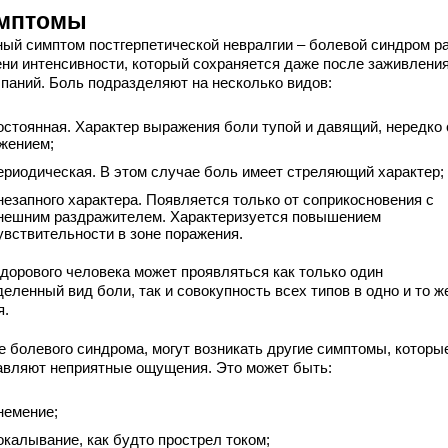
мптомы
ный симптом постгерпетической невралгии – болевой синдром р
ени интенсивности, который сохраняется даже после заживлени
паний. Боль подразделяют на несколько видов:
остоянная. Характер выражения боли тупой и давящий, нередко 
жением;
ериодическая. В этом случае боль имеет стреляющий характер;
незапного характера. Появляется только от соприкосновения с
нешним раздражителем. Характеризуется повышением
увствительности в зоне поражения.
здорового человека может проявляться как только один
еленный вид боли, так и совокупность всех типов в одно и то ж
я.
е болевого синдрома, могут возникать другие симптомы, которы
авляют неприятные ощущения. Это может быть:
немение;
окалывание, как будто прострел током;