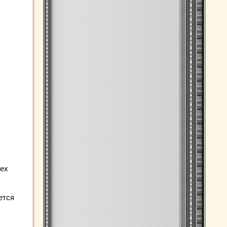
сех
ется