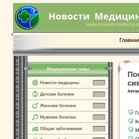
www.novosti-mediciny.r
Главна
Медицинские темы
По
си
Новости медицины
1877
Автор
Детские болезни
216
Женские болезни
215
Г
Мужские болезни
101
К
Общие заболевания
1782
М
О