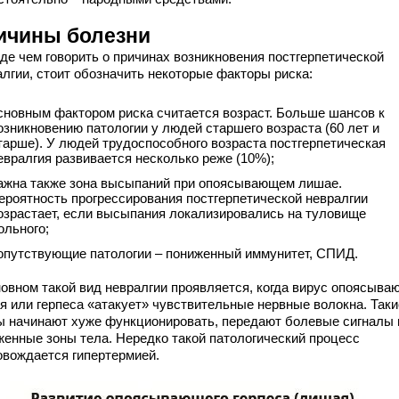
ичины болезни
де чем говорить о причинах возникновения постгерпетической
алгии, стоит обозначить некоторые факторы риска:
сновным фактором риска считается возраст. Больше шансов к
озникновению патологии у людей старшего возраста (60 лет и
тарше). У людей трудоспособного возраста постгерпетическая
евралгия развивается несколько реже (10%);
ажна также зона высыпаний при опоясывающем лишае.
ероятность прогрессирования постгерпетической невралгии
озрастает, если высыпания локализировались на туловище
ольного;
опутствующие патологии – пониженный иммунитет, СПИД.
новном такой вид невралгии проявляется, когда вирус опоясыва
я или герпеса «атакует» чувствительные нервные волокна. Таки
ы начинают хуже функционировать, передают болевые сигналы 
женные зоны тела. Нередко такой патологический процесс
овождается гипертермией.