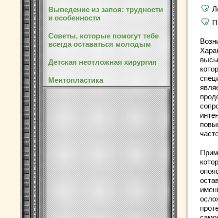
Л
Выведение из запоя: трудности
и особенности
П
Советы, которые помогут тебе
Возн
всегда оставаться молодым
Хара
высы
Детская неотложная хирургия
кото
спец
Ментопластика
являе
прод
сопр
инте
повы
часто
Прим
кото
опоя
оста
имен
осло
прот
само