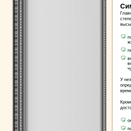
Си
Глав
степ
высы
п
ж
п
в
в
ч
У не
опред
врем
Кром
дост
о
п