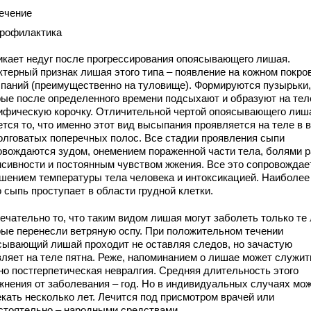
ечение
рофилактика
икает недуг после прогрессирования опоясывающего лишая.
ктерный признак лишая этого типа – появление на кожном покро
паний (преимущественно на туловище). Формируются пузырьки,
рые после определенного времени подсыхают и образуют на тел
ифическую корочку. Отличительной чертой опоясывающего лиш
тся то, что именно этот вид высыпания проявляется на теле в 
олговатых поперечных полос. Все стадии проявления сыпи
овождаются зудом, онемением пораженной части тела, болями р
нсивности и постоянным чувством жжения. Все это сопровождае
шением температуры тела человека и интоксикацией. Наиболее
 сыпь проступает в области грудной клетки.
ечательно то, что таким видом лишая могут заболеть только те
рые перенесли ветряную оспу. При положительном течении
сывающий лишай проходит не оставляя следов, но зачастую
вляет на теле пятна. Реже, напоминанием о лишае может служит
но постгерпетическая невралгия. Средняя длительность этого
жнения от заболевания – год. Но в индивидуальных случаях мо
екать несколько лет. Лечится под присмотром врачей или
стоятельно – народными средствами.