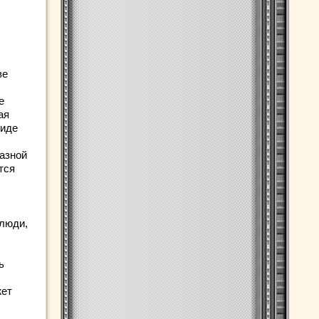
ве
е
ая
виде
азной
тся
 люди,
ь
жет