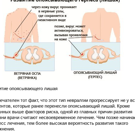
итие опоясывающего лишая
чателен тот факт, что этот тип невралгии прогрессирует не у в
ентов, которые ранее перенесли опоясывающий лишай. Кроме
анных выше факторов риска, одной из главных причин развития
зни врачи считают несвоевременное лечение. Чем позже начина
есс лечения, тем более высокая вероятность развития такого
жнения.