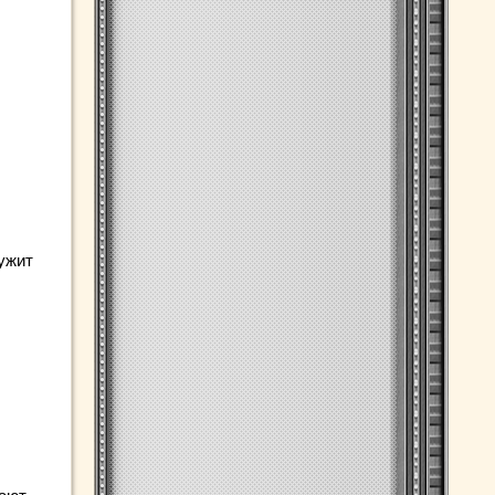
лужит