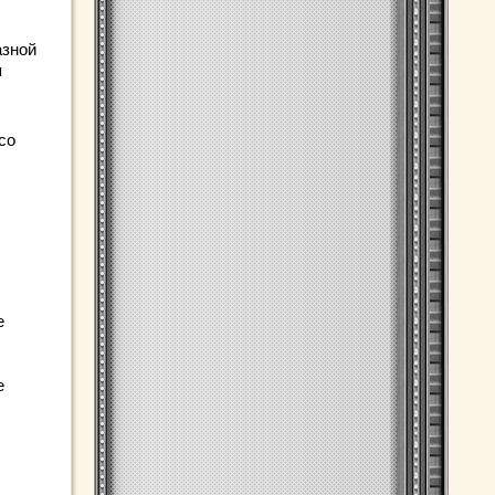
азной
я
со
е
е