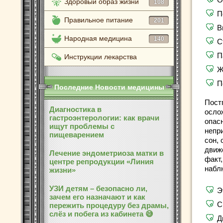
Здоровый образ жизни
108
П
Правильное питание
201
В
Народная медицина
140
С
П
Инструкции лекарства
Ж
П
Последние Новости медицины
Пост
Диагностика в
осло
гастроэнтерологии: как врачи
опас
ищут проблемы с
непр
пищеварением
сон,
движ
Лечение эндометриоза матки в
факт
центре репродукции «Линия
набл
жизни»
УЗИ детям – безопасно ли,
Э
зачем его назначают и как
С
пережить процедуру без драмы,
слёз и побега из кабинета 😅
Д