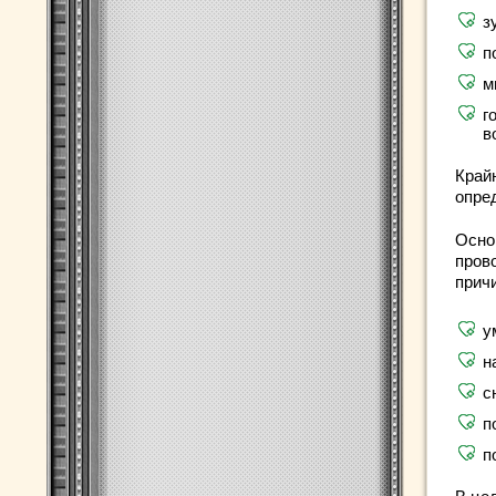
з
п
м
г
в
Край
опре
Осно
пров
прич
у
н
с
п
п