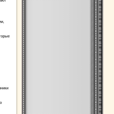
жают
ии,
торые
иники
о