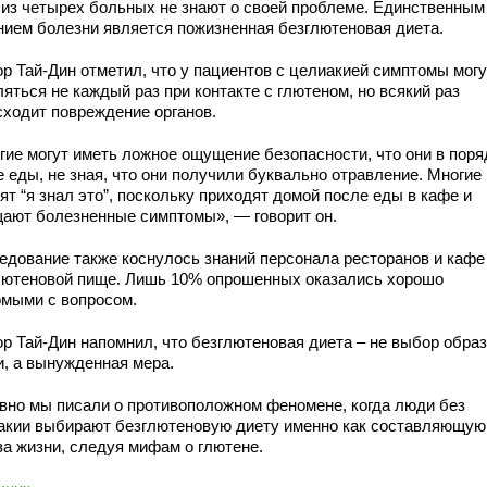
 из четырех больных не знают о своей проблеме. Единственным
нием болезни является пожизненная безглютеновая диета.
ор Тай-Дин отметил, что у пациентов с целиакией симптомы могу
яться не каждый раз при контакте с глютеном, но всякий раз
сходит повреждение органов.
гие могут иметь ложное ощущение безопасности, что они в поря
 еды, не зная, что они получили буквально отравление. Многие
ят “я знал это”, поскольку приходят домой после еды в кафе и
ают болезненные симптомы», — говорит он.
едование также коснулось знаний персонала ресторанов и кафе
лютеновой пище. Лишь 10% опрошенных оказались хорошо
омыми с вопросом.
ор Тай-Дин напомнил, что безглютеновая диета – не выбор обра
и, а вынужденная мера.
вно мы писали о противоположном феномене, когда люди без
акии выбирают безглютеновую диету именно как составляющую
за жизни, следуя мифам о глютене.