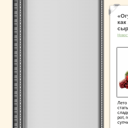
«Ог
как
сы
Новос
Лето
стат
сладк
рот, 
супчи