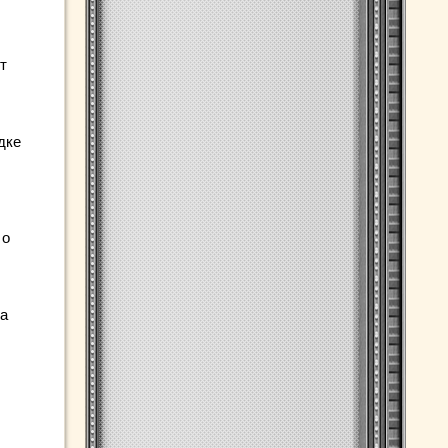
т
дке
 о
за