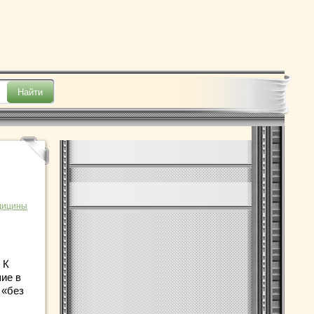
дицины
 К
ие в
 «без