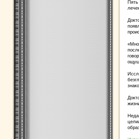
Пять
лече
Докт
появл
прои
«Мно
после
говор
ощущ
Иссл
безг
знак
Докт
жизн
Неда
цели
обра