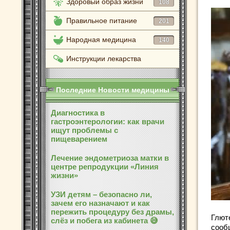
Здоровый образ жизни
108
Правильное питание
201
Народная медицина
140
Инструкции лекарства
Последние Новости медицины
Диагностика в
гастроэнтерологии: как врачи
ищут проблемы с
пищеварением
Лечение эндометриоза матки в
центре репродукции «Линия
жизни»
УЗИ детям – безопасно ли,
зачем его назначают и как
пережить процедуру без драмы,
Глют
слёз и побега из кабинета 😅
сооб