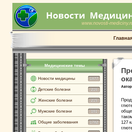
www.novosti-mediciny.r
Главна
Медицинские темы
Пр
ок
Новости медицины
1877
Автор
Детские болезни
216
Прод
Женские болезни
215
глют
обще
Мужские болезни
101
тако
Общие заболевания
127 
1782
глют