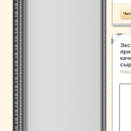
Чит
Экс
при
кач
сы
Новос