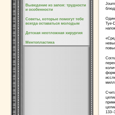
Journ
Выведение из запоя: трудности
блюда
и особенности
Один
Советы, которые помогут тебе
всегда оставаться молодым
Tye-D
напо
Детская неотложная хирургия
«Сре
Ментопластика
невы
повы
Согл
пере
коли
форм
иссл
милл
Счита
цели
прим
цели
133–