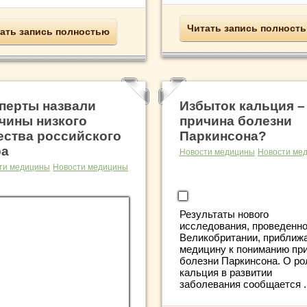
Читать запись полност
ать запись полностью
перты назвали
Избыток кальция –
чины низкого
причина болезни
ества российского
Паркинсона?
ра
Новости медицины
Новости ме
ти медицины
Новости медицины
Результаты нового
исследования, проведенно
Великобритании, приближ
медицину к пониманию пр
болезни Паркинсона. О ро
кальция в развитии
заболевания сообщается ..