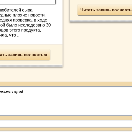
любителей сыра –
Читать запись полност
едные плохие новости.
едняя проверка, в ходе
рой было исследовано 30
цов этого продукта,
ла, что ...
ать запись полностью