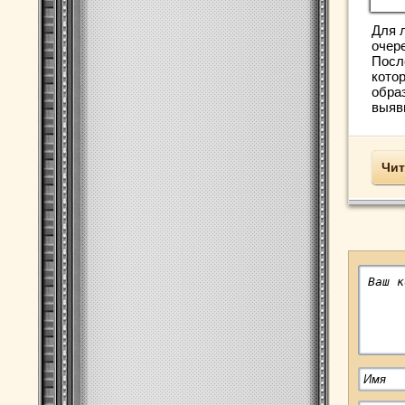
Для 
очер
Посл
кото
образ
выяви
Чит