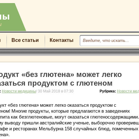
u
я
Все статьи
Контакты
одукт «без глютена» может легко
азаться продуктом с глютеном
:
Новости медицины
/ 30 Май 2018 в 07:30
Рубрика:
Новости ме
укт «без глютена» может легко оказаться продуктом с
еном! Многие продукты, которые предлагаются в заведениях
пита как безглютеновые, могут оказаться глютеносодержащими.
му выводу пришли австралийские ученые, выборочно проверивш
кафе и ресторанах Мельбурна 158 случайных блюд, помеченных
ена».