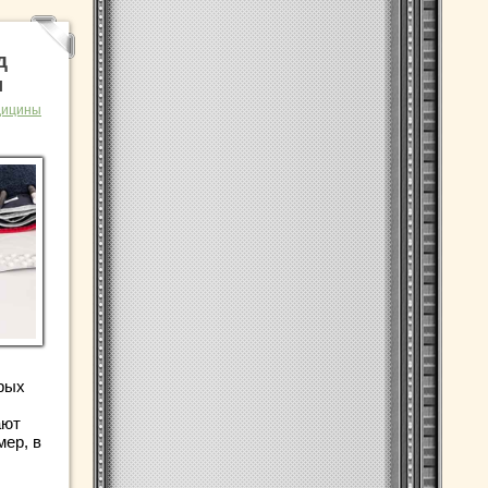
д
ы
дицины
рых
ают
ер, в