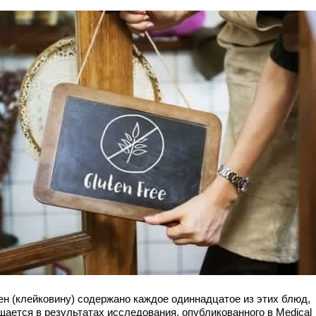
ен (клейковину) содержано каждое одиннадцатое из этих блюд,
щается в результатах исследования, опубликованного в Medical