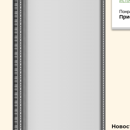
Исто
Понр
При
Новос