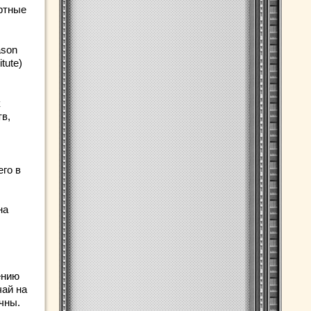
артные
ason
tute)
к
в,
его в
на
ению
чай на
чны.