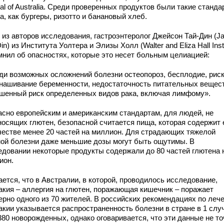
al of Australia. Среди проверенных продуктов были такие станд
, как бургеры, ризотто и банановый хлеб.
 из авторов исследования, гастроэнтеролог Джейсон Тай-Дин (J
in) из Института Уолтера и Элизы Холл (Walter and Eliza Hall Insti
мнил об опасностях, которые это несет больным целиацией:
ди возможных осложнений болезни остеопороз, бесплодие, рис
нашивание беременности, недостаточность питательных вещест
шенный риск определенных видов рака, включая лимфому».
асно европейским и американским стандартам, для людей, не
носящих глютен, безопасной считается пища, которая содержит 
честве менее 20 частей на миллион. Для страдающих тяжелой
ой болезни даже меньшие дозы могут быть ощутимы. В
едовании некоторые продукты содержали до 80 частей глютена 
ион.
ется, что в Австралии, в которой, проводилось исследование,
акия – аллергия на глютен, поражающая кишечник – поражает
ерно одного из 70 жителей. В российских рекомендациях по леч
акии указывается распространенность болезни в стране в 1 слу
380 новорожденных, однако оговаривается, что эти данные не то