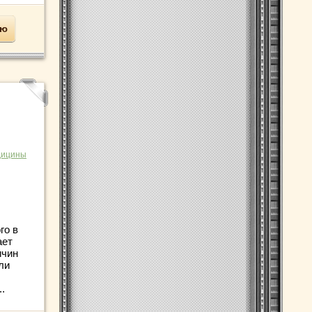
ью
дицины
го в
ает
ичин
ли
.