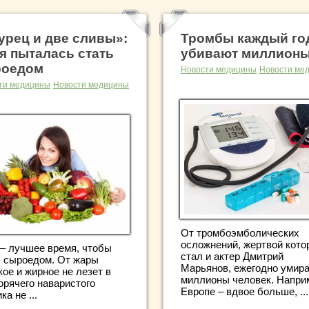
урец и две сливы»:
Тромбы каждый го
 я пыталась стать
убивают миллион
роедом
Новости медицины
Новости ме
ти медицины
Новости медицины
От тромбоэмболических
осложнений, жертвой кото
 – лучшее время, чтобы
стал и актер Дмитрий
ь сыроедом. От жары
Марьянов, ежегодно умир
ое и жирное не лезет в
миллионы человек. Наприм
горячего наваристого
Европе – вдвое больше, ...
ка не ...