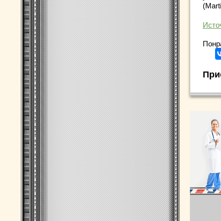
(Mart
Исто
Понр
При