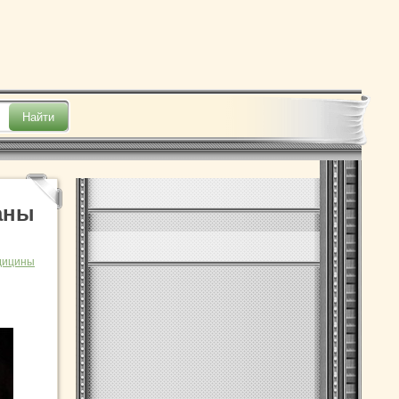
аны
дицины