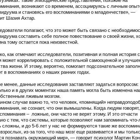
дгузниках. Такие эпизодические представления, похожие на
оминания, возникают со временем, ассоциируясь с личным опы
видуума и становясь его воспоминаниями о младенчестве», —
рит Шазия Ахтар.
едователи полагают, что это может быть связано с необходимо
видуума составить себе полное повествование о своей жизни, х
на тому остается пока неизвестной.
ко, как отмечают исследователи, позитивная и полная история 
и может коррелировать с положительной самооценкой и улучше
тва жизни. И этому, вероятно, помогает подсознательное запол
от в воспоминаниях о наших ранних годах.
не менее, данные исследования заставляют задаться вопросом:
олько и в других моментах наша память могла быть изменена н
обственным лживым мозгом.
анном случае важно то, что человек, «помнящий» неправдоподо
оминания, не сознает, что они вымышлены. Когда людям говорят,
споминания – ложные, они часто не верят этому. И это отчасти
но с тем, что системы, которые позволяют нам запоминать что-
 сложны, и до 5-6 лет у нас не формируются такие же воспомин
 взрослых, из-за того, что наш мозг еще развивается и мы тольк
ся познавать окружающий мир», — говорит психолог Мартин Кон