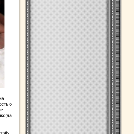
ма
ностью
не
икогда
rsity