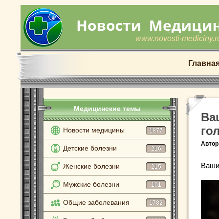
www.novosti-mediciny.r
Главна
Медицинские темы
Ва
го
Новости медицины
1877
Автор
Детские болезни
216
Ваши
Женские болезни
215
Мужские болезни
101
Общие заболевания
1782