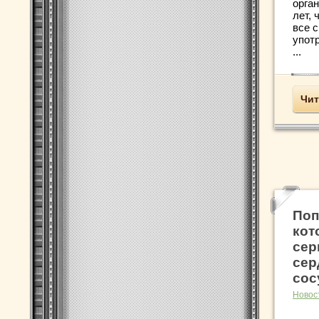
орга
лет, 
все 
упот
...
Чит
Поп
кот
сер
сер
сос
Новос