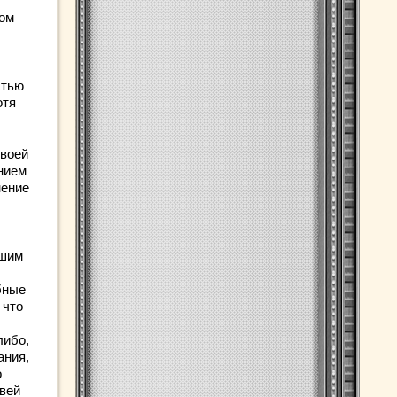
том
стью
отя
своей
нием
нение
ашим
бные
 что
либо,
ания,
о
вей