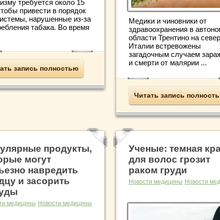
низму требуется около 15
чтобы привести в порядок
системы, нарушенные из-за
Медики и чиновники от
ребления табака. Во время
здравоохранения в автоно
области Трентино на севе
Италии встревожены
загадочным случаем зара
и смерти от малярии ...
ать запись полностью
Читать запись полност
улярные продукты,
Ученые: темная кр
орые могут
для волос грозит
ьезно навредить
раком груди
дцу и засорить
Новости медицины
Новости ме
уды
ти медицины
Новости медицины