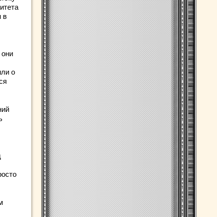
ситета
 в
 они
или о
ся
ний
ь
д
росто
м