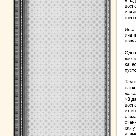
в по
восп
инди
гово
Иссл
инди
причи
Одна
жизн
качес
пуст
Тем 
наск
же с
«В д
восп
их во
связа
очень
как у
учим