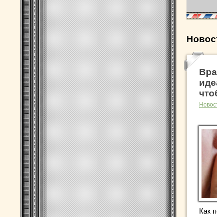
Новос
Вра
иде
что
Новос
Как 