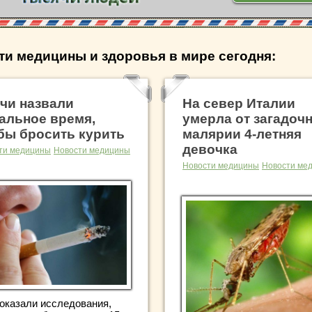
ти медицины и здоровья в мире сегодня:
чи назвали
На север Италии
альное время,
умерла от загадоч
бы бросить курить
малярии 4-летняя
девочка
ти медицины
Новости медицины
Новости медицины
Новости ме
показали исследования,