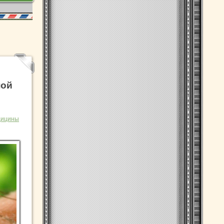
ной
дицины