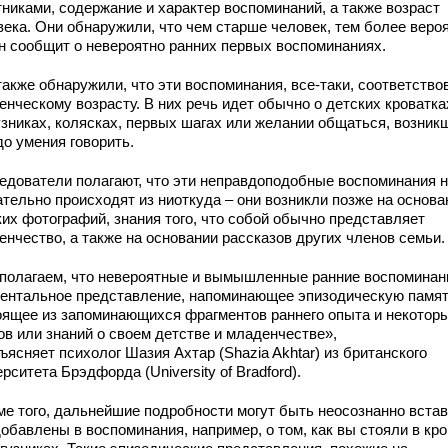
тниками, содержание и характер воспоминаний, а также возраст
века. Они обнаружили, что чем старше человек, тем более вероя
он сообщит о невероятно ранних первых воспоминаниях.
также обнаружили, что эти воспоминания, все-таки, соответство
нческому возрасту. В них речь идет обычно о детских кроватка
узниках, колясках, первых шагах или желании общаться, возник
до умения говорить.
едователи полагают, что эти неправдоподобные воспоминания 
ательно происходят из ниоткуда – они возникли позже на основа
ких фотографий, знания того, что собой обычно представляет
енчество, а также на основании рассказов других членов семьи.
полагаем, что невероятные и вымышленные ранние воспомина
ментальное представление, напоминающее эпизодическую памят
оящее из запоминающихся фрагментов раннего опыта и некотор
ов или знаний о своем детстве и младенчестве»,
ясняет психолог Шазия Ахтар (Shazia Akhtar) из британского
рситета Брэдфорда (University of Bradford).
ме того, дальнейшие подробности могут быть неосознанно вста
обавлены в воспоминания, например, о том, как вы стояли в кр