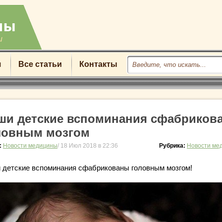
u
я
Все статьи
Контакты
ши детские вспоминания сфабриков
ловным мозгом
:
Новости медицины
/ 18 Июл 2018 в 22:36
Рубрика:
Новости ме
 детские вспоминания сфабрикованы головным мозгом!