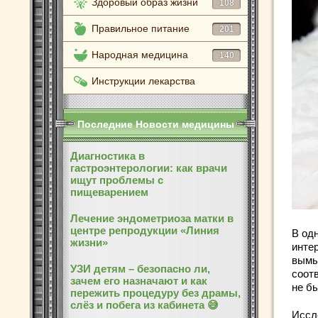
Здоровый образ жизни
108
Правильное питание
201
Народная медицина
140
Инструкции лекарства
Последние Новости медицины
Диагностика в
гастроэнтерологии: как врачи
ищут проблемы с
пищеварением
Лечение эндометриоза матки в
центре репродукции «Линия
В од
жизни»
инте
вымы
УЗИ детям – безопасно ли,
соотв
зачем его назначают и как
не б
пережить процедуру без драмы,
слёз и побега из кабинета 😅
Иссл