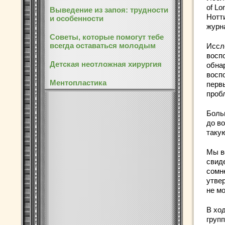
of Lo
Выведение из запоя: трудности
Нотти
и особенности
журна
Советы, которые помогут тебе
всегда оставаться молодым
Иссл
восп
Детская неотложная хирургия
обна
восп
Ментопластика
первы
проб
Боль
до во
таку
Мы в
свид
сомн
утвер
не м
В хо
груп