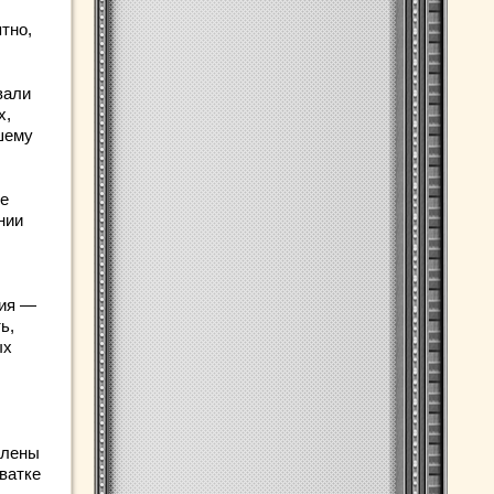
тно,
вали
х,
шему
не
нии
ния —
ь,
ых
влены
оватке