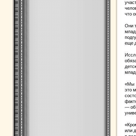
учас
чело
что 
Они 
младе
подг
еще 
Иссл
обяз
детс
млад
«Мы 
это 
сост
факт
— объ
униве
«Кро
или д