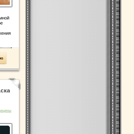
мной
ре
жения
ью
аска
дицины