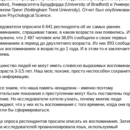
ndon), Университета Брэдфорда (University of Bradford) и Универ
нгем-Трент (Nottingham Trent University). Отчет был опубликован
ле Psychological Science.
едователи опросили 6 641 респондента об их самых ранних
оминаниях, спрашивая также, в каком возрасте они появились. И
ружили, что 2 487 человек или 38,6% сообщили о своих первых
оминаниях в период до двухлетнего возраста. Из них 893 сообщ
х воспоминаниях в возрасте до 1 года. И в этом-то и заключает
лема.
шинство людей не могут иметь словесно выразимых воспомина
зраста 3-3,5 лет. Наш мозг, похоже, просто неспособен сохранит
ю информацию.
се знаем, что наша память ненадежна – именно поэтому
етельские показания о преступлении могут быть поставлены по
ение. Но исследователи хотели узнать, почему многие люди
ждают, что у них есть воспоминания с того времени, когда они п
огли бы сформироваться.
де опроса респондентов просили описать их воспоминания. Зате
па исследователей проанализировала язык, используемый