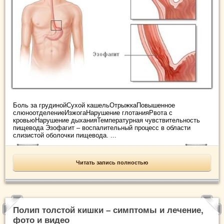
Боль за грудинойСухой кашельОтрыжкаПовышенное
слюноотделениеИзжогаНарушение глотанияРвота с
кровьюНарушение дыханияТемпературная чувствительность
пищевода Эзофагит – воспалительный процесс в области
слизистой оболочки пищевода. ...
Читать запись полностью
Полип толстой кишки – симптомы и лечение,
фото и видео