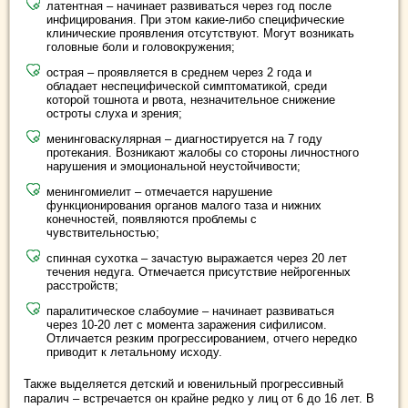
латентная – начинает развиваться через год после
инфицирования. При этом какие-либо специфические
клинические проявления отсутствуют. Могут возникать
головные боли и головокружения;
острая – проявляется в среднем через 2 года и
обладает неспецифической симптоматикой, среди
которой тошнота и рвота, незначительное снижение
остроты слуха и зрения;
менинговаскулярная – диагностируется на 7 году
протекания. Возникают жалобы со стороны личностного
нарушения и эмоциональной неустойчивости;
менингомиелит – отмечается нарушение
функционирования органов малого таза и нижних
конечностей, появляются проблемы с
чувствительностью;
спинная сухотка – зачастую выражается через 20 лет
течения недуга. Отмечается присутствие нейрогенных
расстройств;
паралитическое слабоумие – начинает развиваться
через 10-20 лет с момента заражения сифилисом.
Отличается резким прогрессированием, отчего нередко
приводит к летальному исходу.
Также выделяется детский и ювенильный прогрессивный
паралич – встречается он крайне редко у лиц от 6 до 16 лет. В