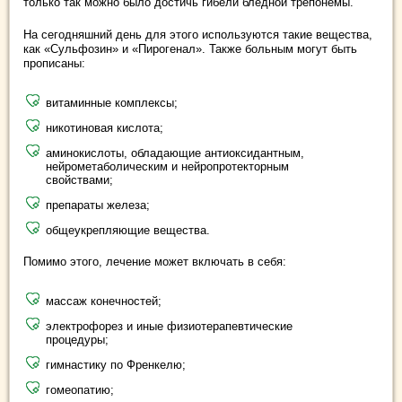
только так можно было достичь гибели бледной трепонемы.
На сегодняшний день для этого используются такие вещества,
как «Сульфозин» и «Пирогенал». Также больным могут быть
прописаны:
витаминные комплексы;
никотиновая кислота;
аминокислоты, обладающие антиоксидантным,
нейрометаболическим и нейропротекторным
свойствами;
препараты железа;
общеукрепляющие вещества.
Помимо этого, лечение может включать в себя:
массаж конечностей;
электрофорез и иные физиотерапевтические
процедуры;
гимнастику по Френкелю;
гомеопатию;