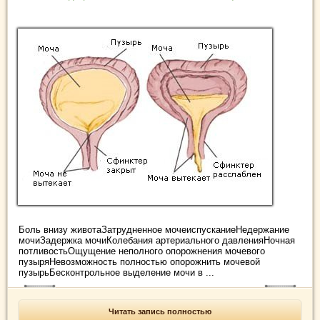
Боль внизу животаЗатрудненное мочеиспусканиеНедержание
мочиЗадержка мочиКолебания артериального давленияНочная
потливостьОщущение неполного опорожнения мочевого
пузыряНевозможность полностью опорожнить мочевой
пузырьБесконтрольное выделение мочи в ...
Читать запись полностью