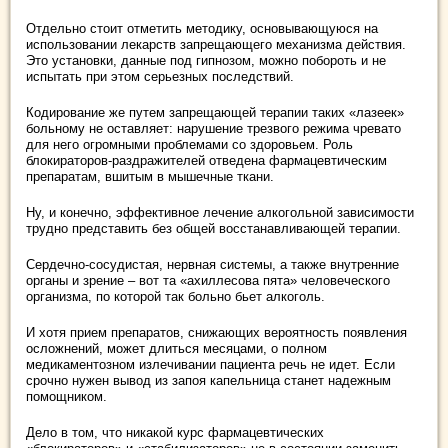
Отдельно стоит отметить методику, основывающуюся на
использовании лекарств запрещающего механизма действия.
Это установки, данные под гипнозом, можно побороть и не
испытать при этом серьезных последствий.
Кодирование же путем запрещающей терапии таких «лазеек»
больному не оставляет: нарушение трезвого режима чревато
для него огромными проблемами со здоровьем. Роль
блокираторов-раздражителей отведена фармацевтическим
препаратам, вшитым в мышечные ткани.
Ну, и конечно, эффективное лечение алкогольной зависимости
трудно представить без общей восстанавливающей терапии.
Сердечно-сосудистая, нервная системы, а также внутренние
органы и зрение – вот та «ахиллесова пята» человеческого
организма, по которой так больно бьет алкоголь.
И хотя прием препаратов, снижающих вероятность появления
осложнений, может длиться месяцами, о полном
медикаментозном излечивании пациента речь не идет. Если
срочно нужен вывод из запоя капельница станет надежным
помощником.
Дело в том, что никакой курс фармацевтических