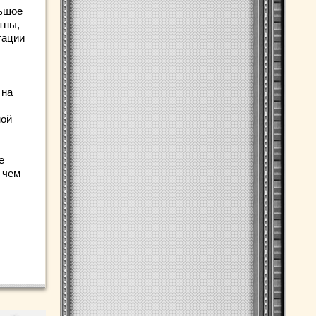
льшое
тны,
тации
 на
ной
е
 чем