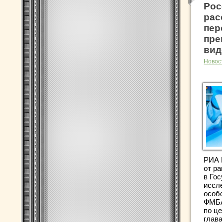
Рос
рас
пер
пре
вид
Новос
РИА 
от ра
в Го
иссл
особ
ФМБА
по ц
глав