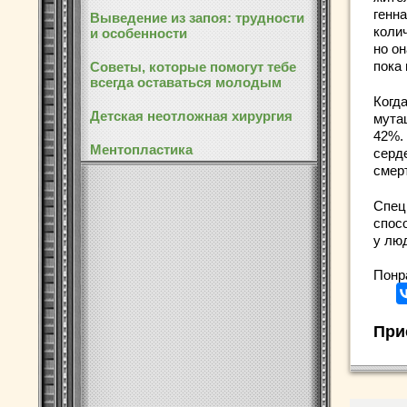
генн
Выведение из запоя: трудности
коли
и особенности
но о
пока
Советы, которые помогут тебе
всегда оставаться молодым
Когд
Детская неотложная хирургия
мута
42%.
Ментопластика
серд
смер
Спец
спос
у лю
Понр
При