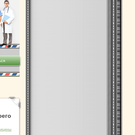
оего
дицины