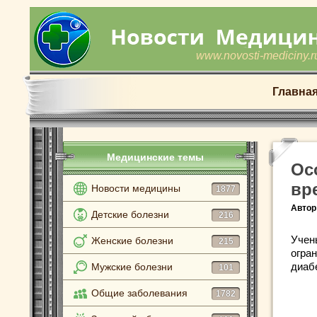
www.novosti-mediciny.r
Главна
Медицинские темы
Ос
вр
Новости медицины
1877
Автор
Детские болезни
216
Учен
Женские болезни
215
огра
диаб
Мужские болезни
101
Общие заболевания
1782