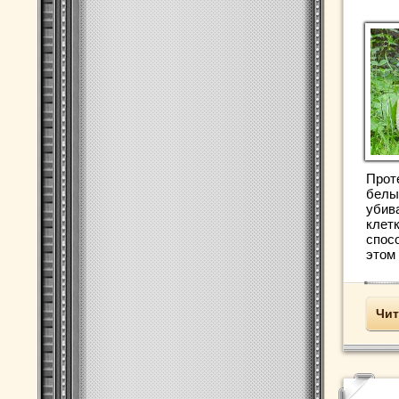
Прот
белы
убив
клет
спос
этом 
Чит