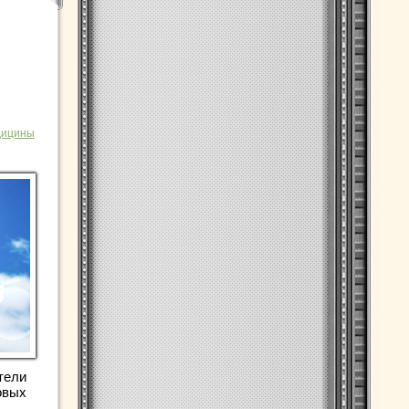
дицины
тели
овых