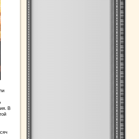
ли
о
ия. В
гой
ысяч