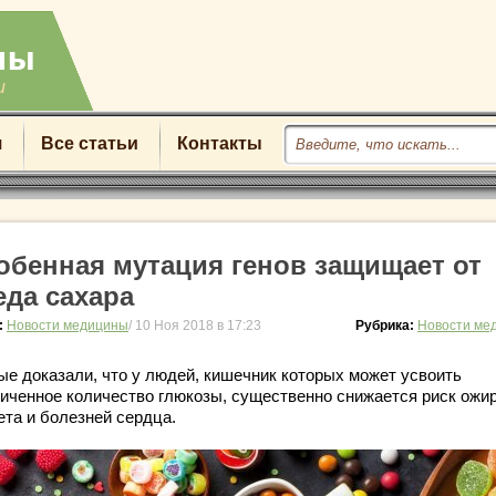
u
я
Все статьи
Контакты
обенная мутация генов защищает от
еда сахара
:
Новости медицины
/ 10 Ноя 2018 в 17:23
Рубрика:
Новости ме
ые доказали, что у людей, кишечник которых может усвоить
ниченное количество глюкозы, существенно снижается риск ожи
ета и болезней сердца.