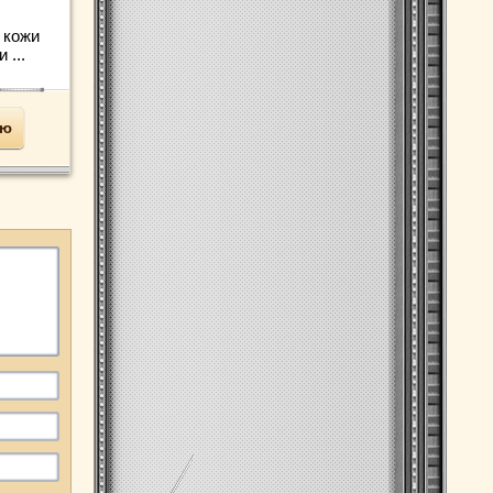
 кожи
 ...
ью