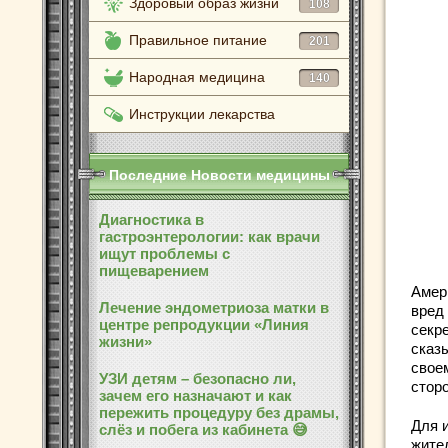
Здоровый образ жизни
108
Правильное питание
201
Народная медицина
140
Инструкции лекарства
Последние Новости медицины
Диагностика в
гастроэнтерологии: как врачи
ищут проблемы с
пищеварением
Амер
Лечение эндометриоза матки в
вред
центре репродукции «Линия
секре
жизни»
сказ
свое
УЗИ детям – безопасно ли,
стор
зачем его назначают и как
пережить процедуру без драмы,
Для 
слёз и побега из кабинета 😅
жите