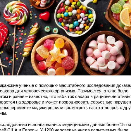
иканские ученые с помощью масштабного исследования доказа
 сахара для человеческого организма. Разумеется, это не было
том и ранее – известно, что избыток сахара в рационе негативн
ывается на здоровье и может провоцировать серьезные нарушен
м эксперименте медики решили посмотреть на этот вопрос с дру
оны.
исследования использовались медицинские данные более 15 т
лей США и Европы. У 1200 человек из числа испытуемых была