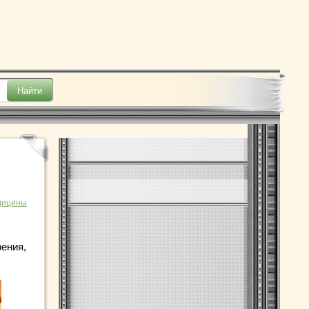
дицины
рения,