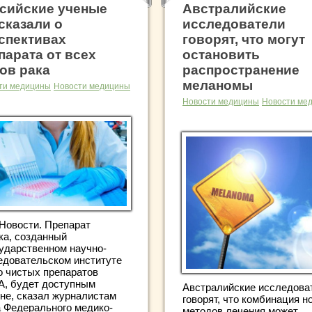
сийские ученые
Австралийские
сказали о
исследователи
спективах
говорят, что могут
парата от всех
остановить
ов рака
распространение
меланомы
ти медицины
Новости медицины
Новости медицины
Новости ме
Новости. Препарат
ка, созданный
сударственном научно-
едовательском институте
о чистых препаратов
, будет доступным
Австралийские исследова
ене, сказал журналистам
говорят, что комбинация н
а Федерального медико-
методов лечения может