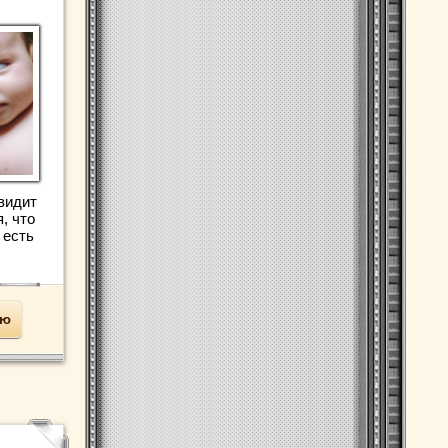
увидит
, что
 есть
ью