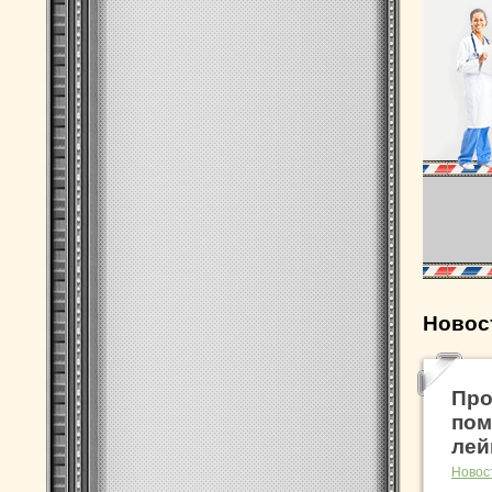
Новос
Про
пом
лей
Новос