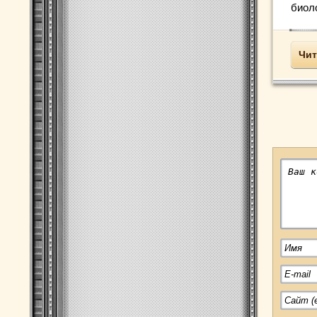
биоло
Чит