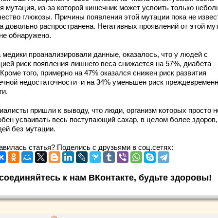
ая мутация, из-за которой кишечник может усвоить только небо
чество глюкозы. Причины появления этой мутации пока не извес
на довольно распространена. Негативных проявлений от этой му
 не обнаружено.
а медики проанализировали данные, оказалось, что у людей с
цией риск появления лишнего веса снижается на 57%, диабета –
 Кроме того, примерно на 47% оказался снижен риск развития
ечной недостаточности и на 34% уменьшен риск преждевремен
ти.
иалисты пришли к выводу, что люди, организм которых просто н
обен усваивать весь поступающий сахар, в целом более здоров,
дей без мутации.
авилась статья? Поделись с друзьями в соц.сетях:
соединяйтесь к нам ВКонтакте, будьте здоровы!