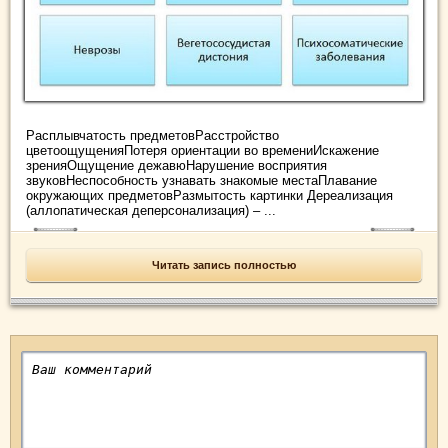
Расплывчатость предметовРасстройство
цветоощущенияПотеря ориентации во времениИскажение
зренияОщущение дежавюНарушение восприятия
звуковНеспособность узнавать знакомые местаПлавание
окружающих предметовРазмытость картинки Дереализация
(аллопатическая деперсонализация) – ...
Читать запись полностью