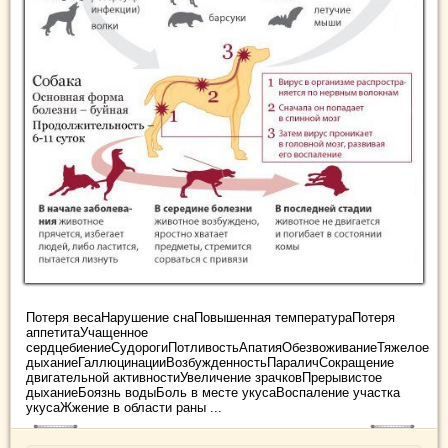
Потеря весаНарушение снаПовышенная температураПотеря
аппетитаУчащенное
сердцебиениеСудорогиПотливостьАпатияОбезвоживаниеТяжелое
дыханиеГаллюцинацииВозбужденностьПараличСокращение
двигательной активностиУвеличение зрачковПрерывистое
дыханиеБоязнь водыБоль в месте укусаВоспаление участка
укусаЖжение в области раны ...