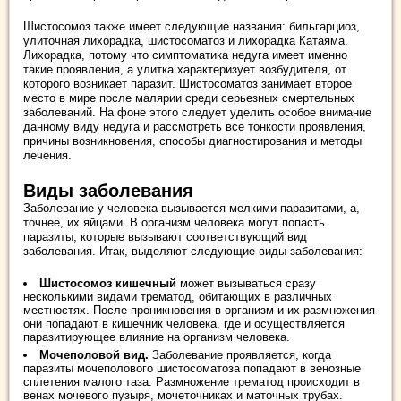
Шистосомоз также имеет следующие названия: бильгарциоз,
улиточная лихорадка, шистосоматоз и лихорадка Катаяма.
Лихорадка, потому что симптоматика недуга имеет именно
такие проявления, а улитка характеризует возбудителя, от
которого возникает паразит. Шистосоматоз занимает второе
место в мире после малярии среди серьезных смертельных
заболеваний. На фоне этого следует уделить особое внимание
данному виду недуга и рассмотреть все тонкости проявления,
причины возникновения, способы диагностирования и методы
лечения.
Виды заболевания
Заболевание у человека вызывается мелкими паразитами, а,
точнее, их яйцами. В организм человека могут попасть
паразиты, которые вызывают соответствующий вид
заболевания. Итак, выделяют следующие виды заболевания:
Шистосомоз кишечный
может вызываться сразу
несколькими видами трематод, обитающих в различных
местностях. После проникновения в организм и их размножения
они попадают в кишечник человека, где и осуществляется
паразитирующее влияние на организм человека.
Мочеполовой вид.
Заболевание проявляется, когда
паразиты мочеполового шистосоматоза попадают в венозные
сплетения малого таза. Размножение трематод происходит в
венах мочевого пузыря, мочеточниках и маточных трубах.