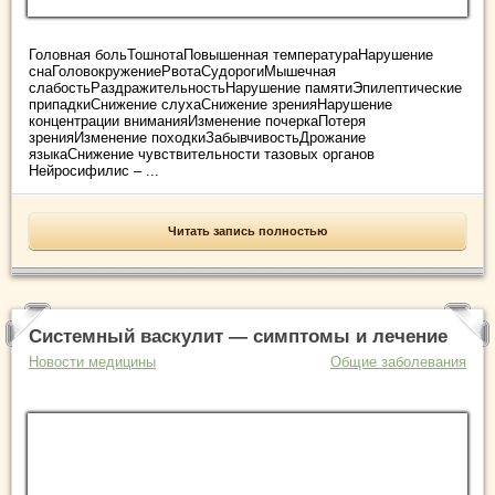
Головная больТошнотаПовышенная температураНарушение
снаГоловокружениеРвотаСудорогиМышечная
слабостьРаздражительностьНарушение памятиЭпилептические
припадкиСнижение слухаСнижение зренияНарушение
концентрации вниманияИзменение почеркаПотеря
зренияИзменение походкиЗабывчивостьДрожание
языкаСнижение чувствительности тазовых органов
Нейросифилис – ...
Читать запись полностью
Системный васкулит — симптомы и лечение
Новости медицины
Общие заболевания