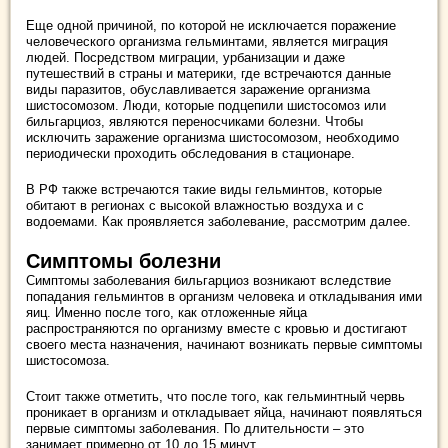
Еще одной причиной, по которой не исключается поражение
человеческого организма гельминтами, является миграция
людей. Посредством миграции, урбанизации и даже
путешествий в страны и материки, где встречаются данные
виды паразитов, обуславливается заражение организма
шистосомозом. Люди, которые подцепили шистосомоз или
бильгарциоз, являются переносчиками болезни. Чтобы
исключить заражение организма шистосомозом, необходимо
периодически проходить обследования в стационаре.
В РФ также встречаются такие виды гельминтов, которые
обитают в регионах с высокой влажностью воздуха и с
водоемами. Как проявляется заболевание, рассмотрим далее.
Симптомы болезни
Симптомы заболевания бильгарциоз возникают вследствие
попадания гельминтов в организм человека и откладывания ими
яиц. Именно после того, как отложенные яйца
распространяются по организму вместе с кровью и достигают
своего места назначения, начинают возникать первые симптомы
шистосомоза.
Стоит также отметить, что после того, как гельминтный червь
проникает в организм и откладывает яйца, начинают появляться
первые симптомы заболевания. По длительности – это
занимает примерно от 10 до 15 минут.