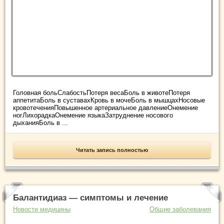
Головная больСлабостьПотеря весаБоль в животеПотеря
аппетитаБоль в суставахКровь в мочеБоль в мышцахНосовые
кровотеченияПовышенное артериальное давлениеОнемение
ногЛихорадкаОнемение языкаЗатруднение носового
дыханияБоль в ...
Читать запись полностью
Балантидиаз — симптомы и лечение
Новости медицины
Общие заболевания