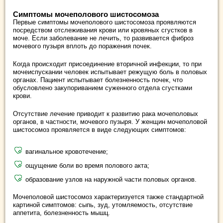
Симптомы мочеполового шистосомоза
Первые симптомы мочеполового шистосомоза проявляются
посредством отслеживания крови или кровяных сгустков в
моче. Если заболевание не лечить, то развивается фиброз
мочевого пузыря вплоть до поражения почек.
Когда происходит присоединение вторичной инфекции, то при
мочеиспускании человек испытывает режущую боль в половых
органах. Пациент испытывает болезненность почек, что
обусловлено закупориванием суженного отдела сгустками
крови.
Отсутствие лечение приводит к развитию рака мочеполовых
органов, в частности, мочевого пузыря. У женщин мочеполовой
шистосомоз проявляется в виде следующих симптомов:
вагинальное кровотечение;
ощущение боли во время полового акта;
образование узлов на наружной части половых органов.
Мочеполовой шистосомоз характеризуется также стандартной
картиной симптомов: сыпь, зуд, утомляемость, отсутствие
аппетита, болезненность мышц.