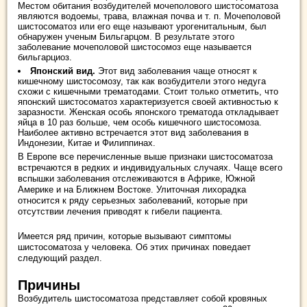
Местом обитания возбудителей мочеполового шистосоматоза
являются водоемы, трава, влажная почва и т. п. Мочеполовой
шистосоматоз или его еще называют урогенитальным, был
обнаружен ученым Бильгарцом. В результате этого
заболевание мочеполовой шистосомоз еще называется
бильгарциоз.
Японский вид.
Этот вид заболевания чаще относят к
кишечному шистосомозу, так как возбудители этого недуга
схожи с кишечными трематодами. Стоит только отметить, что
японский шистосоматоз характеризуется своей активностью к
заразности. Женская особь японского трематода откладывает
яйца в 10 раз больше, чем особь кишечного шистосомоза.
Наиболее активно встречается этот вид заболевания в
Индонезии, Китае и Филиппинах.
В Европе все перечисленные выше признаки шистосоматоза
встречаются в редких и индивидуальных случаях. Чаще всего
вспышки заболевания отслеживаются в Африке, Южной
Америке и на Ближнем Востоке. Улиточная лихорадка
относится к ряду серьезных заболеваний, которые при
отсутствии лечения приводят к гибели пациента.
Имеется ряд причин, которые вызывают симптомы
шистосоматоза у человека. Об этих причинах поведает
следующий раздел.
Причины
Возбудитель шистосоматоза представляет собой кровяных