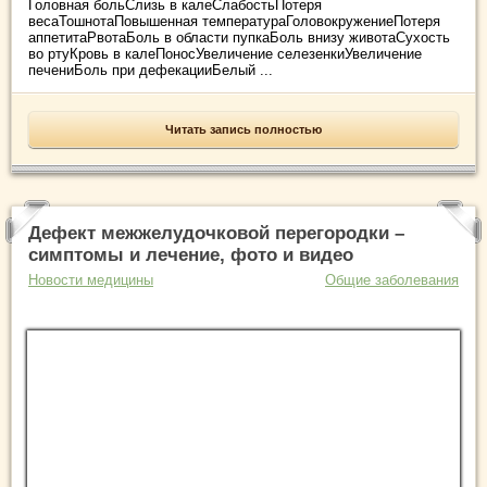
Головная больСлизь в калеСлабостьПотеря
весаТошнотаПовышенная температураГоловокружениеПотеря
аппетитаРвотаБоль в области пупкаБоль внизу животаСухость
во ртуКровь в калеПоносУвеличение селезенкиУвеличение
печениБоль при дефекацииБелый ...
Читать запись полностью
Дефект межжелудочковой перегородки –
симптомы и лечение, фото и видео
Новости медицины
Общие заболевания