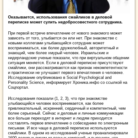
Оказывается, использования смайликов в деловой
переписке может сулить недобросовестного сотрудника.
При первой встрече впечатление от нового знакомого может
зависеть от того, улыбается он или нет. При знакомстве с
новыми коллегами улыбающийся сотрудник может
восприниматься, как более дружелюбный, авторитетный и
знающий, чем более хмурый человек. Израильские и
нидерландские ученые показали, что при виртуальном общении
ситуация меняется. Если в деловой переписке присутствуют
смайлики, они рассматриваются как признак некомпетентности
и практически не улучшают первого впечатления о человеке.
Исследование опубликовано в Social Psychological and
Personality Science, информирует Хроника.инфо со ссылкой на
Соцпортал.
Исследования показали (1, 2, 3), что при знакомстве
улыбающийся человек воспринимается, как более
привлекательный, искренний, сердечный и компетентный, чем
более серьезный. Сейчас и деловые и личные коммуникации
все больше переходят в интернет и людям приходится
составлять первое впечатление о собеседнике по электронным
письмам. И все чаще в деловой переписке используются
смайлики. В одном из исследований ученые проанализировали
1600 деловых писем из разных компаний, и выяснили, что