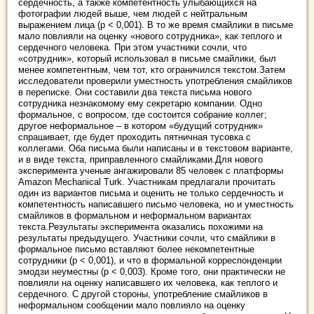
сердечность, а также компетентность улыбающихся на
фотографии людей выше, чем людей с нейтральным
выражением лица (p < 0,001). В то же время смайлики в письме
мало повлияли на оценку «нового сотрудника», как теплого и
сердечного человека. При этом участники сочли, что
«сотрудник», который использовал в письме смайлики, был
менее компетентным, чем тот, кто ограничился текстом.Затем
исследователи проверили уместность употребления смайликов
в переписке. Они составили два текста письма нового
сотрудника незнакомому ему секретарю компании. Одно
формальное, с вопросом, где состоится собрание коллег;
другое неформальное – в котором «будущий сотрудник»
спрашивает, где будет проходить пятничная тусовка с
коллегами. Оба письма были написаны и в текстовом варианте,
и в виде текста, приправленного смайликами.Для нового
эксперимента ученые ангажировали 85 человек с платформы
Amazon Mechanical Turk. Участникам предлагали прочитать
один из вариантов письма и оценить не только сердечность и
компетентность написавшего письмо человека, но и уместность
смайликов в формальном и неформальном вариантах
текста.Результаты эксперимента оказались похожими на
результаты предыдущего. Участники сочли, что смайлики в
формальное письмо вставляют более некомпетентные
сотрудники (p < 0,001), и что в формальной корреспонденции
эмодзи неуместны (p < 0,003). Кроме того, они практически не
повлияли на оценку написавшего их человека, как теплого и
сердечного. С другой стороны, употребление смайликов в
неформальном сообщении мало повлияло на оценку