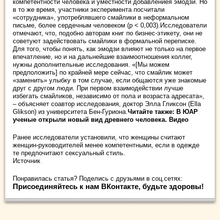
компетентности человека и уместности добавлениея эмодзи. Но
в то же время, участники эксперимента посчитали
«сотрудника», употреблявшего смайлики в неформальном
письме, более сердечным человеком (p < 0,003).Исследователи
отмечают, что, подобно авторам книг по бизнес-этикету, они не
советуют задействовать смайлики в формальной переписке.
Для того, чтобы понять, как эмодзи влияют не только на первое
впечатление, но и на дальнейшие взаимоотношения коллег,
нужны дополнительные исследования. «[Мы можем
предположить] по крайней мере сейчас, что смайлик может
«заменить» улыбку в том случае, если общаются уже знакомые
друг с другом люди. При первом взаимодействии лучше
избегать смайликов, независимо от пола и возраста адресата»,
– объясняет соавтор исследования, доктор Элла Гликсон (Ella
Glikson) из университета Бен-Гуриона.
Читайте также: В ЮАР
ученые открыли новый вид древнего человека. Видео
Ранее исследователи установили, что женщины считают
женщин-руководителей менее компетентными, если в одежде
те предпочитают сексуальный стиль.
Источник
Понравилась статья? Поделись с друзьями в соц.сетях:
Присоединяйтесь к нам ВКонтакте, будьте здоровы!