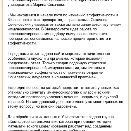
университета Марина Секачева.
«Мы находимся в начале пути по изучению эффективности и
безопасности этих препаратов, — рассказала Секачева. –
Сеченовский университет также активно занимается изучением
иммуноонкологии. В Университете идет работа по
персонализированному подбору иммуноонкологических
препаратов, основываясь на поиске предикторов ответа и
эффективности.
Перед нами стоит задача найти маркеры, отличительные
особенности опухоли и организма, которые позволят
предсказать ответ. Только создав подобную стратегию
персонализированной иммуноонкологии, мы сможем с
максимальной эффективностью применять открытие
Нобелевских лауреатов в клинической практике».
Еще один вопрос, на который предстоит ответить ученым: как
оптимально сочетать иммуноонкологию с классическими
методами противоопухолевого лечения, например, с лучевой
терапией. На сегодняшний день накоплено уже много данных по
этому вопросу, но все они разрознены.
Для обработки этих данных в Университете создана группа
«Компьютерная онкология», которая при помощи методик
математического моделирования работает над созданием
предсказательной модели взаимодействия