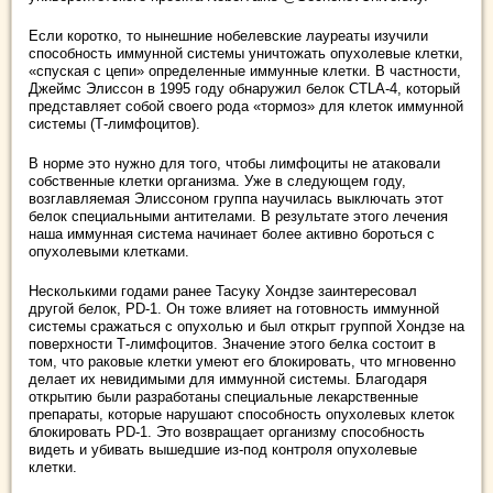
Если коротко, то нынешние нобелевские лауреаты изучили
способность иммунной системы уничтожать опухолевые клетки,
«спуская с цепи» определенные иммунные клетки. В частности,
Джеймс Элиссон в 1995 году обнаружил белок CTLA-4, который
представляет собой своего рода «тормоз» для клеток иммунной
системы (Т-лимфоцитов).
В норме это нужно для того, чтобы лимфоциты не атаковали
собственные клетки организма. Уже в следующем году,
возглавляемая Элиссоном группа научилась выключать этот
белок специальными антителами. В результате этого лечения
наша иммунная система начинает более активно бороться с
опухолевыми клетками.
Несколькими годами ранее Тасуку Хондзе заинтересовал
другой белок, PD-1. Он тоже влияет на готовность иммунной
системы сражаться с опухолью и был открыт группой Хондзе на
поверхности Т-лимфоцитов. Значение этого белка состоит в
том, что раковые клетки умеют его блокировать, что мгновенно
делает их невидимыми для иммунной системы. Благодаря
открытию были разработаны специальные лекарственные
препараты, которые нарушают способность опухолевых клеток
блокировать PD-1. Это возвращает организму способность
видеть и убивать вышедшие из-под контроля опухолевые
клетки.