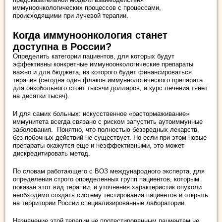
иммуноонкологических процессов с процессами,
происходящими при лучевой терапии.
Когда иммуноонкология станет
доступна в России?
Определить категории пациентов, для которых будут
эффективны конкретные иммуноонкологические препараты
важно и для бюджета, из которого будет финансироваться
терапия (сегодня один флакон иммуннологического препарата
для онкобольного стоит тысячи долларов, а курс лечения тянет
на десятки тысяч).
И для самих больных: искусственное «растормаживание»
иммунитета всегда связано с риском запустить аутоиммунные
заболевания. Понятно, что полностью безвредных лекарств,
без побочных действий не существует. Но если при этом новые
препараты окажутся еще и неэффективными, это может
дискредитировать метод.
По словам работающего с ВОЗ международного эксперта, для
определения строго определенных групп пациентов, которым
показан этот вид терапии, и уточнения характеристик опухоли
необходимо создать систему тестирования пациентов и открыть
на территории России специализированные лаборатории.
Назначение этой терапии не протестированным пациентам не