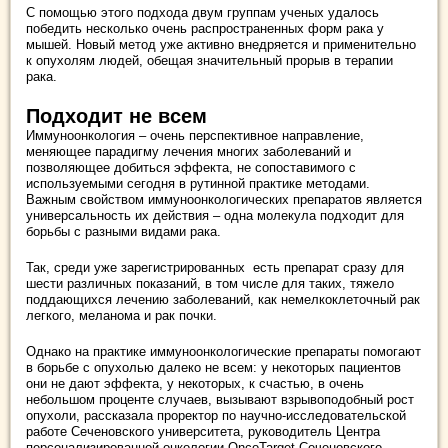
С помощью этого подхода двум группам ученых удалось
победить несколько очень распространенных форм рака у
мышей. Новый метод уже активно внедряется и применительно
к опухолям людей, обещая значительный прорыв в терапии
рака.
Подходит не всем
Иммуноонкология – очень перспективное направление,
меняющее парадигму лечения многих заболеваний и
позволяющее добиться эффекта, не сопоставимого с
используемыми сегодня в рутинной практике методами.
Важным свойством иммуноонкологических препаратов является
универсальность их действия – одна молекула подходит для
борьбы с разными видами рака.
Так, среди уже зарегистрированных есть препарат сразу для
шести различных показаний, в том числе для таких, тяжело
поддающихся лечению заболеваний, как немелкоклеточный рак
легкого, меланома и рак почки.
Однако на практике иммуноонкологические препараты помогают
в борьбе с опухолью далеко не всем: у некоторых пациентов
они не дают эффекта, у некоторых, к счастью, в очень
небольшом проценте случаев, вызывают взрывоподобный рост
опухоли, рассказала проректор по научно-исследовательской
работе Сеченовского университета, руководитель Центра
персонализированной онкологии OncoTarget Сеченовского