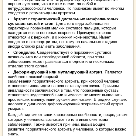
парных суставов, что в итоге влечет за собой к
нетрудоспособности человека. По признакам имеет во многом
сходство с ревматоидным артритом.
Артрит псориатический дистальных межфаланговых
суставов кистей и стоп
. Для этого вида заболевания
характерны поражения мелких суставов пальцев, которые
находятся возле ногтевых покровов. Преимущественно
относится и к верхним, и к нижним конечностям. Имеет
сходство с остеоартритом, поэтому на начальных стадиях
иногда сложно различить заболевания.
Спондилез
. Свидетельствует о поражении суставов
позвоночника или тазобедренной области, при этом
заболевание может развиваться в одном или нескольких
отделах этого органа.
Деформирующий или мутилирующий артрит
. Является
наиболее сложной формой
заболевания псориатического артрита, при которой человек
становится инвалидом на всю оставшуюся жизнь. Причины
инвалидности заключаются в том, что пораженные суставы
становятся недееспособными и человек не может выполнять
простейших манипуляций руками или ногами. В редких случаях
человек с диагнозом деформирующий псориатический артрит
умирает.
Каждый вид имеет свои характерные особенности, посредством
которых у человека возникают те или иные симптомы
заболевания. Также имеются причины, вызывающие
развитие псориатического артрита у человека, о которых важно
знать.