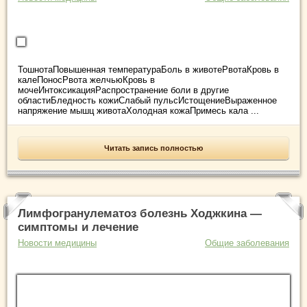
ТошнотаПовышенная температураБоль в животеРвотаКровь в
калеПоносРвота желчьюКровь в
мочеИнтоксикацияРаспространение боли в другие
областиБледность кожиСлабый пульсИстощениеВыраженное
напряжение мышц животаХолодная кожаПримесь кала ...
Читать запись полностью
Лимфогранулематоз болезнь Ходжкина —
симптомы и лечение
Новости медицины
Общие заболевания