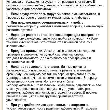
испытывают большие нагрузки, что приводит к их сбоям. В
суставах при этом наблюдается развитие артрита, особенно это
характерно для позвоночника.
Если осуществлялось хирургическое вмешательство
, в
процессе которого в организм могла попасть инфекция.
При недомоганиях соединительных тканей
, в
результате которых у человека возникает псориаз, вызывающий
развитие артрита.
Нервные расстройства, стрессы, перепады настроений
.
Любые психоэмоциональные расстройства приводят к сбоям
тех или иных органов, что становится причиной развития
заболевания.
Вредные привычки
. Алкогольные и табачные изделия
приводят к снижению иммунной системы человека,
что дает возможность для активного распространения и
развития бактерий.
Наличие гормонального фона
. Данные причины
характерны для прекрасного пола, в результате которых
организму необходимо постоянно перенастраиваться из-за
менструальных циклов, беременности и климакса. В период
беременности симптомы болезни могут быть
непредсказуемыми. У некоторых беременных пациенток имело
место усиление признаков недуга, а у других, наоборот,
симптомы заболевания отчасти угасали на время. В период
климакса или цикла менструации признаки артрита
усиливаются.
При употреблении лекарственных препаратов
не
исключается вероятность развития заболевания. К таковым