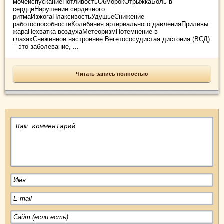
мочеиспусканиеПотливостьОбморокОтрыжкаБоль в
сердцеНарушение сердечного
ритмаИзжогаПлаксивостьУдушьеСнижение
работоспособностиКолебания артериального давленияПриливы
жараНехватка воздухаМетеоризмПотемнение в
глазахСниженное настроение Вегетососудистая дистония (ВСД)
– это заболевание, ...
Читать запись полностью