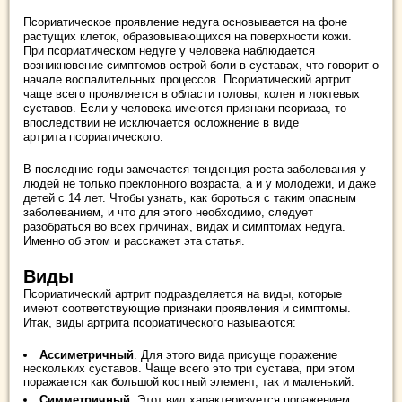
Псориатическое проявление недуга основывается на фоне
растущих клеток, образовывающихся на поверхности кожи.
При псориатическом недуге у человека наблюдается
возникновение симптомов острой боли в суставах, что говорит о
начале воспалительных процессов. Псориатический артрит
чаще всего проявляется в области головы, колен и локтевых
суставов. Если у человека имеются признаки псориаза, то
впоследствии не исключается осложнение в виде
артрита псориатического.
В последние годы замечается тенденция роста заболевания у
людей не только преклонного возраста, а и у молодежи, и даже
детей с 14 лет. Чтобы узнать, как бороться с таким опасным
заболеванием, и что для этого необходимо, следует
разобраться во всех причинах, видах и симптомах недуга.
Именно об этом и расскажет эта статья.
Виды
Псориатический артрит подразделяется на виды, которые
имеют соответствующие признаки проявления и симптомы.
Итак, виды артрита псориатического называются:
Ассиметричный
. Для этого вида присуще поражение
нескольких суставов. Чаще всего это три сустава, при этом
поражается как большой костный элемент, так и маленький.
Симметричный
. Этот вид характеризуется поражением