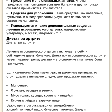
Применение моноклональных антител
. Чтобы
предотвратить повторные вспышки болезни в других точках
суставов применяются эти антитела.
Средства для успокоения
. Такие средства, как валериана,
пустырник и антидепрессанты, улучшают психическое
состояние человека.
Используются и такие дополнительные средства
лечения псориатического артрита
: лазеротерапия,
ультразвук, массаж, микроток и т. п.
Диета при артрите
Диета при артрите
Лечение псориатического артрита включает в себя и
соблюдение диеты больного. Диета при псориатическом артрите
имеет главное преимущество – это снижение симптомов боли
при недуге.
Если симптомы боли имеют ярко выраженные признаки, то
стоит уделить внимание следующим продуктам питания:
Молочным;
Фруктам, овощам и зелени.
Мясо только курицы, кроля или индейки.
Куриным яйцам в вареном виде.
Важно при этом отказаться от употребления
жирной, копченой пищи, бульонов, тяжелых блюд и