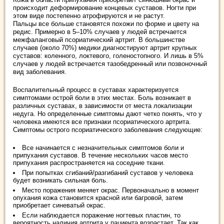
происходит деформирование концевых суставов. Ногти при
этом виде постепенно атрофируются и не растут.
Пальцы все больше становятся похожи по форме и цвету на
редис. Примерно в 5–10% случаев у людей встречается
межфаланговый псориатический артрит. В большинстве
случаев (около 70%) медики диагностируют артрит крупных
суставов: коленного, локтевого, голеностопного. И лишь в 5%
случаев у людей встречается тазобедренный или позвоночный
вид заболевания.
Воспалительный процесс в суставах характеризуется
симптомами острой боли в этих местах. Боль возникает в
различных суставах, в зависимости от места локализации
недуга. Но определенные симптомы дают четко понять, что у
человека имеются все признаки псориатического артрита.
Симптомы острого псориатического заболевания следующие:
Все начинается с незначительных симптомов боли и
припухания суставов. В течение нескольких часов место
припухания распространяется на соседние ткани.
При попытках сгибаний/разгибаний суставов у человека
будет возникать сильная боль.
Место поражения меняет окрас. Первоначально в момент
опухания кожа становится красной или багровой, затем
приобретает синеватый окрас.
Если наблюдается поражение ногтевых пластин, то
вероятность наличия артрита у пациента возрастает. Так как