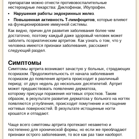
препаратам можно отнести противовоспалительные
нестероидные лекарства: Диклофенак, Ибупрофен.
Нарушения работы эндокринных желез
.
Повышенная активность Т-лимфоцитов
, которые влияют
на функционирование иммунной системы.
Как видно, причин для развития заболевания более чем
достаточно, поэтому каждый даже здоровый человек может
заболеть псориатическим артритом. Как узнать о том, что у
человека имеются признаки заболевания, расскажет
следующий раздел.
Симптомы
Симптомы артрита возникают зачастую у больных, страдающих
псориазом. Продолжительность от начала заболевания
псориазом до появления артрита происходит в различный
период: от двух недель до нескольких десятилетий. Артрит
может предшествовать появлению дерматоза,
которому присущи поражения ногтевых отростков. Таким
образом, в результате развития дерматоза у больного на ногтях
появляются углубления, происходит помутнение и истощение
ногтевых поверхностей. В результате истощенные ногти
крошатся и отпадают.
Чаще всего симптомы артрита протекают незаметно и
постепенно для хронической формы, но если же преобладают
признаки острого заболевания, то все как раз таки наоборот.