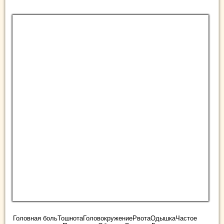
Головная больТошнотаГоловокружениеРвотаОдышкаЧастое