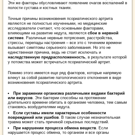
Эти же факторы обусловливают появление очагов воспалений в
полости сустава и костных тканях.
Точные причины возникновения псориатического артрита
являются не полностью изученными, но медицинские
исследователи считают, что основными факторами,
влияющими на развитие недуга, являются
сбои в нервной
системе
. Различные нервные потрясения, расстройства,
стрессы, перепады настроения – все это с течением времени
вызывает симптомы серьезного заболевания. Но это не
единственная причина, ведь не стоит исключать и
наследственную предрасположенность
, в результате которой
у потомства может встречаться псориатический артрит.
Помимо этого имеется еще ряд факторов, которые напрямую
влекут за собой развитие патологического отклонения в виде
возникновения псориатического артрита.
При заражении организма различными видами бактерий
или вирусов
. Эти бактерии способны на протяжении
длительного времени обитать в организме человека, тем самым
становясь возбудителями недуга.
Если суставы имели характерные особенности
повреждений или ушибов
. В таком случае незначительная
травма может стать причиной серьезных последствий.
При нарушении процесса обмена веществ
. Если
нарушается процесс обмена, то организм и все органы