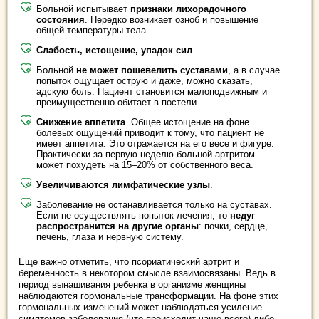
Больной испытывает
признаки лихорадочного
состояния
. Нередко возникает озноб и повышение
общей температуры тела.
Слабость, истощение, упадок сил
.
Больной
не может пошевелить суставами
, а в случае
попыток ощущает острую и даже, можно сказать,
адскую боль. Пациент становится малоподвижным и
преимущественно обитает в постели.
Снижение аппетита
. Общее истощение на фоне
болевых ощущений приводит к тому, что пациент не
имеет аппетита. Это отражается на его весе и фигуре.
Практически за первую неделю больной артритом
может похудеть на 15–20% от собственного веса.
Увеличиваются лимфатические узлы
.
Заболевание не останавливается только на суставах.
Если не осуществлять попыток лечения, то
недуг
распространится на другие органы
: почки, сердце,
печень, глаза и нервную систему.
Еще важно отметить, что псориатический артрит и
беременность в некотором смысле взаимосвязаны. Ведь в
период вынашивания ребенка в организме женщины
наблюдаются гормональные трансформации. На фоне этих
гормональных изменений может наблюдаться усиление
симптомов заболевания (что происходит чаще всего) либо,