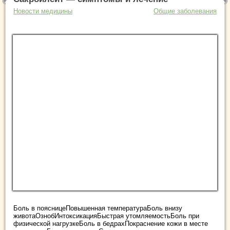
Новости медицины
Общие заболевания
Боль в поясницеПовышенная температураБоль внизу
животаОзнобИнтоксикацияБыстрая утомляемостьБоль при
физической нагрузкеБоль в бедрахПокраснение кожи в месте