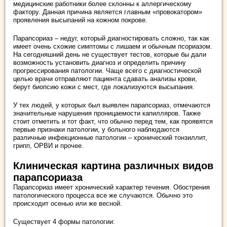
медицинские работники более склонны к аллергическому
фактору. Данная причина является главным «провокатором»
проявления высыпаний на кожном покрове.
Парапсориаз – недуг, который диагностировать сложно, так как
имеет очень схожие симптомы с лишаем и обычным псориазом.
На сегодняшний день не существует тестов, которые бы дали
возможность установить диагноз и определить причину
прогрессирования патологии. Чаще всего с диагностической
целью врачи отправляют пациента сдавать анализы крови,
берут биопсию кожи с мест, где локализуются высыпания.
У тех людей, у которых был выявлен парапсориаз, отмечаются
значительные нарушения проницаемости капилляров. Также
стоит отметить и тот факт, что обычно перед тем, как проявятся
первые признаки патологии, у больного наблюдаются
различные инфекционные патологии – хронический тонзиллит,
грипп, ОРВИ и прочее.
Клиническая картина различных видов
парапсориаза
Парапсориаз имеет хронический характер течения. Обострения
патологического процесса все же случаются. Обычно это
происходит осенью или же весной.
Существует 4 формы патологии: