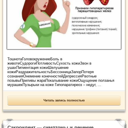
ТошнотаГоловокружениеБоль в
животеСудорогиПотливостьСухость кожиЗвон в
ушахПигментация кожиШелушение
кожиРаздражительностьБессонницаЗапорПотеря
сознанияОнемение конечностейДепрессияРвотные
позывыПриливы жараПокалывание кожиОщущение ползанья
мурашекПузырьки на коже Гипопаратиреоз – недуг, ...
Читать запись полностью
Сакроилеит — симптомы и лечение