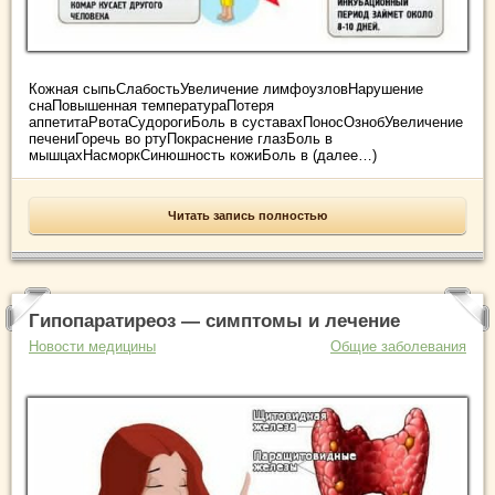
Кожная сыпьСлабостьУвеличение лимфоузловНарушение
снаПовышенная температураПотеря
аппетитаРвотаСудорогиБоль в суставахПоносОзнобУвеличение
печениГоречь во ртуПокраснение глазБоль в
мышцахНасморкСинюшность кожиБоль в (далее…)
Читать запись полностью
Гипопаратиреоз — симптомы и лечение
Новости медицины
Общие заболевания