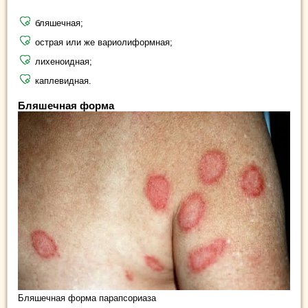
бляшечная;
острая или же вариолиформная;
лихеноидная;
каплевидная.
Бляшечная форма
Бляшечная форма парапсориаза