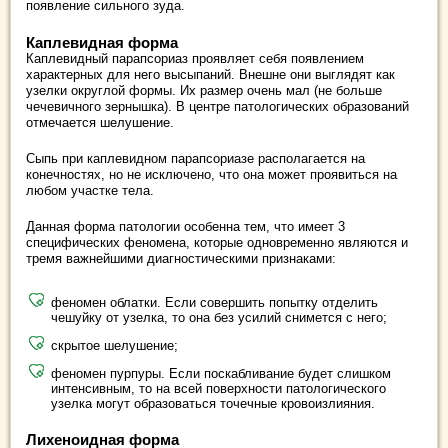
появление сильного зуда.
Каплевидная форма
Каплевидный парапсориаз проявляет себя появлением
характерных для него высыпаний. Внешне они выглядят как
узелки округлой формы. Их размер очень мал (не больше
чечевичного зернышка). В центре патологических образований
отмечается шелушение.
Сыпь при каплевидном парапсориазе располагается на
конечностях, но не исключено, что она может проявиться на
любом участке тела.
Данная форма патологии особенна тем, что имеет 3
специфических феномена, которые одновременно являются и
тремя важнейшими диагностическими признаками:
феномен облатки. Если совершить попытку отделить
чешуйку от узелка, то она без усилий снимется с него;
скрытое шелушение;
феномен пурпуры. Если поскабливание будет слишком
интенсивным, то на всей поверхности патологического
узелка могут образоваться точечные кровоизлияния.
Лихеноидная форма