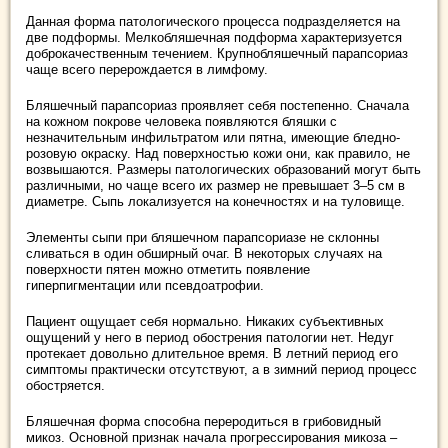
Данная форма патологического процесса подразделяется на
две подформы. Мелкобляшечная подформа характеризуется
доброкачественным течением. Крупнобляшечный парапсориаз
чаще всего перерождается в лимфому.
Бляшечный парапсориаз проявляет себя постепенно. Сначала
на кожном покрове человека появляются бляшки с
незначительным инфильтратом или пятна, имеющие бледно-
розовую окраску. Над поверхностью кожи они, как правило, не
возвышаются. Размеры патологических образований могут быть
различными, но чаще всего их размер не превышает 3–5 см в
диаметре. Сыпь локализуется на конечностях и на туловище.
Элементы сыпи при бляшечном парапсориазе не склонны
сливаться в один обширный очаг. В некоторых случаях на
поверхности пятен можно отметить появление
гиперпигментации или псевдоатрофии.
Пациент ощущает себя нормально. Никаких субъективных
ощущений у него в период обострения патологии нет. Недуг
протекает довольно длительное время. В летний период его
симптомы практически отсутствуют, а в зимний период процесс
обостряется.
Бляшечная форма способна переродиться в грибовидный
микоз. Основной признак начала прогрессирования микоза –