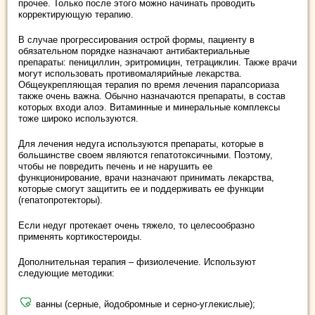
прочее. Только после этого можно начинать проводить
корректирующую терапию.
В случае прогрессирования острой формы, пациенту в
обязательном порядке назначают антибактериальные
препараты: пенициллин, эритромицин, тетрациклин. Также врачи
могут использовать противомалярийные лекарства.
Общеукрепляющая терапия по время лечения парапсориаза
также очень важна. Обычно назначаются препараты, в состав
которых входи алоэ. Витаминные и минеральные комплексы
тоже широко используются.
Для лечения недуга используются препараты, которые в
большинстве своем являются гепатотоксичными. Поэтому,
чтобы не повредить печень и не нарушить ее
функционирование, врачи назначают принимать лекарства,
которые смогут защитить ее и поддерживать ее функции
(гепатопротекторы).
Если недуг протекает очень тяжело, то целесообразно
применять кортикостероиды.
Дополнительная терапия – физиолечение. Используют
следующие методики:
ванны (серные, йодобромные и серно-углекислые);