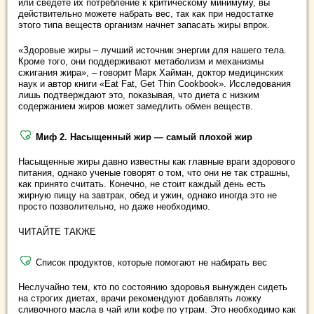
или сведете их потребление к критическому минимуму, вы
действительно можете набрать вес, так как при недостатке
этого типа веществ организм начнет запасать жиры впрок.
«Здоровые жиры – лучший источник энергии для нашего тела.
Кроме того, они поддерживают метаболизм и механизмы
сжигания жира», – говорит Марк Хайман, доктор медицинских
наук и автор книги «Eat Fat, Get Thin Cookbook». Исследования
лишь подтверждают это, показывая, что диета с низким
содержанием жиров может замедлить обмен веществ.
Миф 2. Насыщенный жир — самый плохой жир
Насыщенные жиры давно известны как главные враги здорового
питания, однако ученые говорят о том, что они не так страшны,
как принято считать. Конечно, не стоит каждый день есть
жирную пищу на завтрак, обед и ужин, однако иногда это не
просто позволительно, но даже необходимо.
ЧИТАЙТЕ ТАКЖЕ
Список продуктов, которые помогают не набирать вес
Неслучайно тем, кто по состоянию здоровья вынужден сидеть
на строгих диетах, врачи рекомендуют добавлять ложку
сливочного масла в чай или кофе по утрам. Это необходимо как