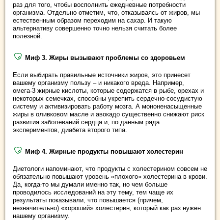
раз для того, чтобы восполнить ежедневные потребности
организма. Отдельно отметим, что, отказываясь от жиров, мы
естественным образом переходим на сахар. И такую
альтернативу совершенно точно нельзя считать более
полезной.
Миф 3. Жиры вызывают проблемы со здоровьем
Если выбирать правильные источники жиров, это принесет
вашему организму пользу – и никакого вреда. Например,
омега-3 жирные кислоты, которые содержатся в рыбе, орехах и
некоторых семечках, способны укрепить сердечно-сосудистую
систему и активизировать работу мозга. А мононенасыщенные
жиры в оливковом масле и авокадо существенно снижают риск
развития заболеваний сердца и, по данным ряда
экспериментов, диабета второго типа.
Миф 4. Жирные продукты повышают холестерин
Диетологи напоминают, что продукты с холестерином совсем не
обязательно повышают уровень «плохого» холестерина в крови.
Да, когда-то мы думали именно так, но чем больше
проводилось исследований на эту тему, тем чаще их
результаты показывали, что повышается (причем,
незначительно) «хороший» холестерин, который как раз нужен
нашему организму.