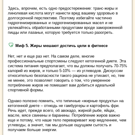
Здесь, впрочем, есть одно предостережение: транс-жиры и
линолевая кислота могут нанести вред вашему здоровью в
долгосрочной перспективе. Поэтому избегайте частично
гидрогенизированных и гидрогенизированных масел и не
увлекайтесь обработанными продуктами вроде замороженной
пиццы или лазаньи, которую требуется только разогреть.
Миф 5. Жиры мешают достичь цели в фитнесе
Нет, нет и еще раз нет. На самом деле, многие
профессиональные спортсмены следуют кетогенной диете. Эта
система питания предполагает, что вы должны получать 70-75%
калорий из жиров, и только 5-10% — из углеводов. Дискуссии
относительно безопасности такого рациона не утихают, но, тем
не менее, это позволяет говорить о том, что умеренное
потребление жиров не помешает вам добиться идеальной
спортивной формы.
Однако полезно помнить, что типичные «жирные продукты» на
кетогенной диете – отнюдь не гамбургеры и картофель фри.
Речь идет, прежде всего, об авокадо, жирной рыбе, яйцах,
масле, мясе свинины и баранины. Потребление жиров важно
еще и потому, что наше тело переваривает жир медленнее, чем
углеводы, а значит, так мы дольше ощущаем сытость и
получаем больше энергии.