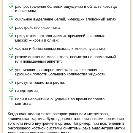
распространение болевых ощущений в область крестца
и поясницы;
обильное выделение белей, имеющих зловонный запах;
расстройство кишечника;
присутствие патологических примесей в каловых
массах – крови и слизи;
частые и болезненные позывы к мочеиспусканию;
резкое снижение массы тела, несмотря на нормальный
или повышенный аппетит;
увеличение размеров живота из-за скопления в
брюшной полости большого количества жидкости;
приступы тошноты и рвоты;
гипертермия;
боли и неприятные ощущения во время полового
контакта.
Когда очаг осложняется распространением метастазов,
клиническая картина будет дополняться признаками поражения
того или иного внутреннего органа. Например, при вовлечении в
онкопроцесс костной системы симптомы рака эндометрия матки
дополнятся частыми переломами.