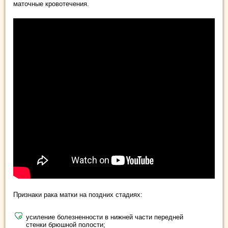
маточные кровотечения.
Признаки рака матки на поздних стадиях:
усиление болезненности в нижней части передней
стенки брюшной полости;