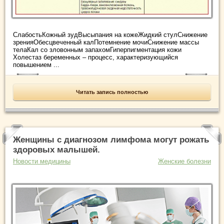
СлабостьКожный зудВысыпания на кожеЖидкий стулСнижение
зренияОбесцвеченный калПотемнение мочиСнижение массы
телаКал со зловонным запахомГиперпигментация кожи
Холестаз беременных – процесс, характеризующийся
повышением ...
Читать запись полностью
Женщины с диагнозом лимфома могут рожать
здоровых малышей.
Новости медицины
Женские болезни