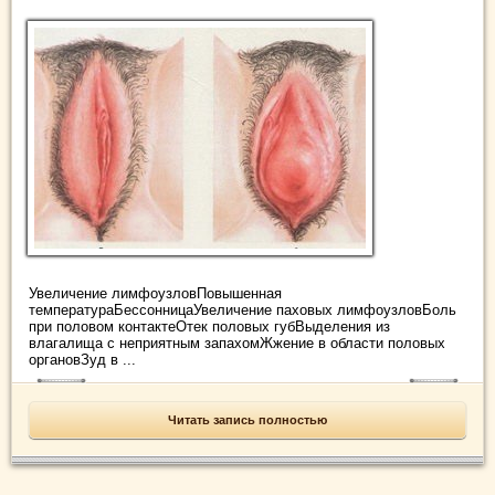
Увеличение лимфоузловПовышенная
температураБессонницаУвеличение паховых лимфоузловБоль
при половом контактеОтек половых губВыделения из
влагалища с неприятным запахомЖжение в области половых
органовЗуд в ...
Читать запись полностью