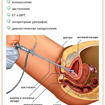
колоноскопия;
цистоскопия;
КТ и МРТ;
экскреторная урография;
диагностическая лапароскопия.