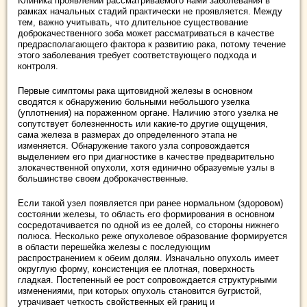
Клиника проявлений рассматриваемого нами заболевания в
рамках начальных стадий практически не проявляется. Между
тем, важно учитывать, что длительное существование
доброкачественного зоба может рассматриваться в качестве
предрасполагающего фактора к развитию рака, потому течение
этого заболевания требует соответствующего подхода и
контроля.
Первые симптомы рака щитовидной железы в основном
сводятся к обнаружению больными небольшого узелка
(уплотнения) на пораженном органе. Наличию этого узелка не
сопутствует болезненность или какие-то другие ощущения,
сама железа в размерах до определенного этапа не
изменяется. Обнаружение такого узла сопровождается
выделением его при диагностике в качестве предварительно
злокачественной опухоли, хотя единично образуемые узлы в
большинстве своем доброкачественные.
Если такой узел появляется при ранее нормальном (здоровом)
состоянии железы, то область его формирования в основном
сосредотачивается по одной из ее долей, со стороны нижнего
полюса. Несколько реже опухолевое образование формируется
в области перешейка железы с последующим
распространением к обеим долям. Изначально опухоль имеет
округлую форму, консистенция ее плотная, поверхность
гладкая. Постепенный ее рост сопровождается структурными
изменениями, при которых опухоль становится бугристой,
утрачивает четкость свойственных ей границ и