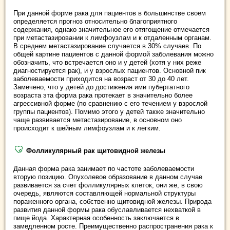
При данной форме рака для пациентов в большинстве своем
определяется прогноз относительно благоприятного
содержания, однако значительное его отягощение отмечается
при метастазировании к лимфоузлам и к отдаленным органам.
В среднем метастазирование случается в 30% случаев. По
общей картине пациентов с данной формой заболевания можно
обозначить, что встречается оно и у детей (хотя у них реже
диагностируется рак), и у взрослых пациентов. Основной пик
заболеваемости приходится на возраст от 30 до 40 лет.
Замечено, что у детей до достижения ими пубертатного
возраста эта форма рака протекает в значительно более
агрессивной форме (по сравнению с его течением у взрослой
группы пациентов). Помимо этого у детей также значительно
чаще развивается метастазирование, в основном оно
происходит к шейным лимфоузлам и к легким.
Фолликулярный рак щитовидной железы
Данная форма рака занимает по частоте заболеваемости
вторую позицию. Опухолевое образование в данном случае
развивается за счет фолликулярных клеток, они же, в свою
очередь, являются составляющей нормальной структуры
пораженного органа, собственно щитовидной железы. Природа
развития данной формы рака обуславливается нехваткой в
пище йода. Характерная особенность заключается в
замедленном росте. Преимущественно распространения рака к