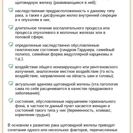
щитовидную железу (развивающиеся в ней);
наследственная предрасположенность к данному типу
рака, а также к дисфункции желез внутренней секреции
и к опухолям в них;
длительное течение воспалительного процесса или
процесса опухолевого в молочных железах или в
половой сфере;
определенные наследственно обусловленные
генетические состояния (синдром Гарднера, семейный
полипоз, семейная форма медуллярной карциномы и
т.д.);
воздействие общего ионизирующего или рентгеновского
излучения, аналогичное местное воздействие (то есть
воздействие, направленное на область шеи и головы);
актуальная аденома щитовидной железы (эта патология
сама по себе расценивается в качестве предракового
заболевания);
состояния, обусловленные нарушением гормонального
фона, в частности данный пункт касается женщин и
состояний такого типа у них (беременность, климакс,
кормление грудью).
В основном к развитию рака щитовидной железы приводит
сочетание одного или нескольких факторов, перечисленных