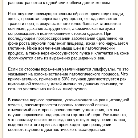
распространяется к одной или к обеим долям железы.
Рост опухоли преимущественным образом происходит кзади,
здесь, прорастая через капсулу органа, ею сдавливается
трахея и нерв, в результате чего голос больных становится
осиплым, дыхание затрудняется, а физическая нагрузка
сопровождается возникновением стойкой одышки. При
последующем прогрессировании заболевания сдавлению на
фоне роста опухоли подлежит пищевод, из-за чего нарушается
глотание. Из-за вовлечения мышц шеи в патологический
процесс, а также нервно-сосудистого пучка и клетчатки на коже
формируется сеть из выраженно расширенных вен.
Если со стороны поражения увеличиваются лимфоузлы, то это
указывает на озлокачествление патологического процесса. Что
примечательно, примерно в 50% случаев диагностируется рак
щитовидной железы у детей именно по данному признаку, то
есть по увеличению шейных лимфоузлов.
В качестве верного признака, указывающего на рак щитовидной
железы, рассматривается паралич голосовой связки,
отмечаемый со стороны расположения уплотнения, в этом
случае поражению подвергается гортанный нерв. Учитывая то,
что параличу связки не всегда сопутствует нарушение голоса,
выделение этого признака происходит при проведении
соответствующего диагностического исследования.