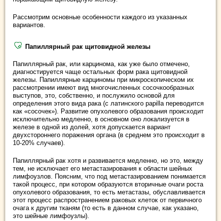
Рассмотрим основные особенности каждого из указанных
вариантов.
Папиллярный рак щитовидной железы
Папиллярный рак, или карцинома, как уже было отмечено,
диагностируется чаще остальных форм рака щитовидной
железы. Папиллярные карциномы при микроскопическом их
рассмотрении имеют вид многочисленных сосочкообразных
выступов, это, собственно, и послужило основой для
определения этого вида рака (с латинского papilla переводится
как «сосочек»). Развитие опухолевого образования происходит
исключительно медленно, в основном оно локализуется в
железе в одной из долей, хотя допускается вариант
двухстороннего поражения органа (в среднем это происходит в
10-20% случаев).
Папиллярный рак хотя и развивается медленно, но это, между
тем, не исключает его метастазирования к области шейных
лимфоузлов. Поясним, что под метастазированием понимается
такой процесс, при котором образуются вторичные очаги роста
опухолевого образования, то есть метастазы, обуславливается
этот процесс распространением раковых клеток от первичного
очага к другим тканям (то есть в данном случае, как указано,
это шейные лимфоузлы).