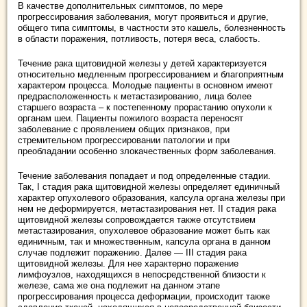
В качестве дополнительных симптомов, по мере
прогрессирования заболевания, могут проявиться и другие,
общего типа симптомы, в частности это кашель, болезненность
в области поражения, потливость, потеря веса, слабость.
Течение рака щитовидной железы у детей характеризуется
относительно медленным прогрессированием и благоприятным
характером процесса. Молодые пациенты в основном имеют
предрасположенность к метастазированию, лица более
старшего возраста – к постепенному прорастанию опухоли к
органам шеи. Пациенты пожилого возраста переносят
заболевание с проявлением общих признаков, при
стремительном прогрессировании патологии и при
преобладании особенно злокачественных форм заболевания.
Течение заболевания попадает и под определенные стадии.
Так, I стадия рака щитовидной железы определяет единичный
характер опухолевого образования, капсула органа железы при
нем не деформируется, метастазирования нет. II стадия рака
щитовидной железы сопровождается также отсутствием
метастазирования, опухолевое образование может быть как
единичным, так и множественным, капсула органа в данном
случае подлежит поражению. Далее — III стадия рака
щитовидной железы. Для нее характерно поражение
лимфоузлов, находящихся в непосредственной близости к
железе, сама же она подлежит на данном этапе
прогрессирования процесса деформации, происходит также