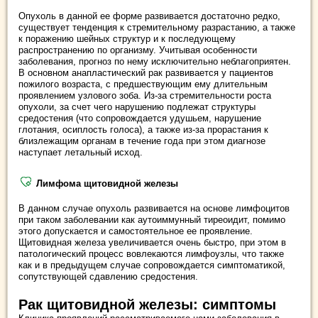
Опухоль в данной ее форме развивается достаточно редко,
существует тенденция к стремительному разрастанию, а также
к поражению шейных структур и к последующему
распространению по организму. Учитывая особенности
заболевания, прогноз по нему исключительно неблагоприятен.
В основном анапластический рак развивается у пациентов
пожилого возраста, с предшествующим ему длительным
проявлением узлового зоба. Из-за стремительности роста
опухоли, за счет чего нарушению подлежат структуры
средостения (что сопровождается удушьем, нарушение
глотания, осиплость голоса), а также из-за прорастания к
близлежащим органам в течение года при этом диагнозе
наступает летальный исход.
Лимфома щитовидной железы
В данном случае опухоль развивается на основе лимфоцитов
при таком заболевании как аутоиммунный тиреоидит, помимо
этого допускается и самостоятельное ее проявление.
Щитовидная железа увеличивается очень быстро, при этом в
патологический процесс вовлекаются лимфоузлы, что также
как и в предыдущем случае сопровождается симптоматикой,
сопутствующей сдавлению средостения.
Рак щитовидной железы: симптомы