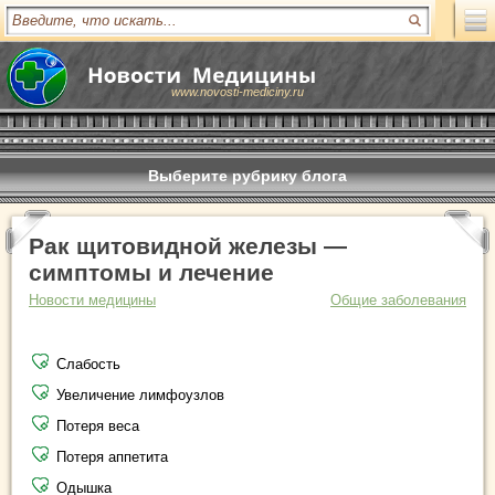
www.novosti-mediciny.ru
Выберите рубрику блога
Рак щитовидной железы —
симптомы и лечение
Новости медицины
Общие заболевания
Слабость
Увеличение лимфоузлов
Потеря веса
Потеря аппетита
Одышка