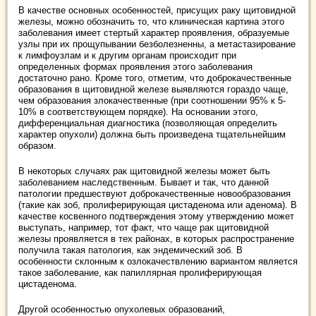
В качестве основных особенностей, присущих раку щитовидной
железы, можно обозначить то, что клиническая картина этого
заболевания имеет стертый характер проявления, образуемые
узлы при их прощупывании безболезненны, а метастазирование
к лимфоузлам и к другим органам происходит при
определенных формах проявления этого заболевания
достаточно рано. Кроме того, отметим, что доброкачественные
образования в щитовидной железе выявляются гораздо чаще,
чем образования злокачественные (при соотношении 95% к 5-
10% в соответствующем порядке). На основании этого,
дифференциальная диагностика (позволяющая определить
характер опухоли) должна быть произведена тщательнейшим
образом.
В некоторых случаях рак щитовидной железы может быть
заболеванием наследственным. Бывает и так, что данной
патологии предшествуют доброкачественные новообразования
(такие как зоб, пролиферирующая цистаденома или аденома). В
качестве косвенного подтверждения этому утверждению может
выступать, например, тот факт, что чаще рак щитовидной
железы проявляется в тех районах, в которых распространение
получила такая патология, как эндемический зоб. В
особенности склонным к озлокачествлению вариантом является
такое заболевание, как папиллярная пролиферирующая
цистаденома.
Другой особенностью опухолевых образований,