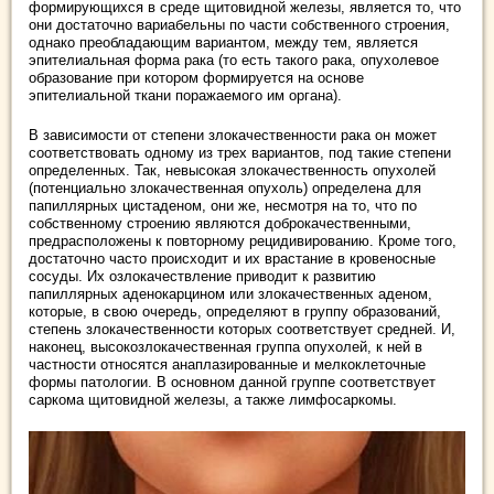
формирующихся в среде щитовидной железы, является то, что
они достаточно вариабельны по части собственного строения,
однако преобладающим вариантом, между тем, является
эпителиальная форма рака (то есть такого рака, опухолевое
образование при котором формируется на основе
эпителиальной ткани поражаемого им органа).
В зависимости от степени злокачественности рака он может
соответствовать одному из трех вариантов, под такие степени
определенных. Так, невысокая злокачественность опухолей
(потенциально злокачественная опухоль) определена для
папиллярных цистаденом, они же, несмотря на то, что по
собственному строению являются доброкачественными,
предрасположены к повторному рецидивированию. Кроме того,
достаточно часто происходит и их врастание в кровеносные
сосуды. Их озлокачествление приводит к развитию
папиллярных аденокарцином или злокачественных аденом,
которые, в свою очередь, определяют в группу образований,
степень злокачественности которых соответствует средней. И,
наконец, высокозлокачественная группа опухолей, к ней в
частности относятся анаплазированные и мелкоклеточные
формы патологии. В основном данной группе соответствует
саркома щитовидной железы, а также лимфосаркомы.