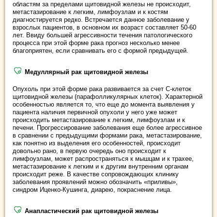
областям за пределами щитовидной железы не происходит,
метастазирование к легким, лимфоузлам и к костям
диагностируется редко. Встречается данное заболевание у
взрослых пациентов, в основном их возраст составляет 50-60
лет. Ввиду большей агрессивности течения патологического
процесса при этой форме рака прогноз несколько менее
благоприятен, если сравнивать его с формой предыдущей.
Медуллярный рак щитовидной железы
Опухоль при этой форме рака развивается за счет C-клеток
щитовидной железы (парафолликулярных клеток). Характерной
особенностью является то, что еще до момента выявления у
пациента наличия первичной опухоли у него уже может
происходить метастазирование к легким, лимфоузлам и к
печени. Прогрессирование заболевания еще более агрессивное
в сравнении с предыдущими формами рака, метастазирование,
как понятно из выделения его особенностей, происходит
довольно рано, в первую очередь оно происходит к
лимфоузлам, может распространяться к мышцам и к трахее,
метастазирование к легким и к другим внутренним органам
происходит реже. В качестве сопровождающих клинику
заболевания проявлений можно обозначить «приливы»,
синдром Иценко-Кушинга, диарею, покраснение лица.
Анапластический рак щитовидной железы