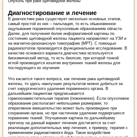
Опухоль при раке щитовидной железы
Диагностирование и лечение
В диагностике рака существует несколько основных этапов,
самый простой из них – пальпация, то есть обыкновенное
ощупывание пораженной опухолевым образованием области.
Далее, для получения более информативной картины по
состоянию щитовидной железы пациента направляют на УЗИ и
на магнитно-резонансную томографию (МРТ). С помощью
радиоизотопов производится функциональное исследование. В
качестве основного варианта диагностики используется
биохимический метод, то есть биопсия, при которой тонкой
иглой производится изъятие внутренних тканей железы для
последующего их изучения.
Что касается такого вопроса, как лечение рака щитовидной
железы, то здесь наилучших результатов можно добиться за
счет хирургического удаления пораженного органа. В
дальнейшем пациентам предписывается
гормонозаместительная терапия (пожизненно). Если опухолевое
образование располагает небольшими размерами, то
оперативное вмешательство может быть произведено при
сохранении органа, но при частичном удалении подвергшихся
поражению тканей. Улучшенная картина по дальнейшему
прогнозу на данный вариант лечения достигается за счет
реализации дополнительных мер лечения, к примеру, терапия с
применением радиоактивного йода. Такое воздействие