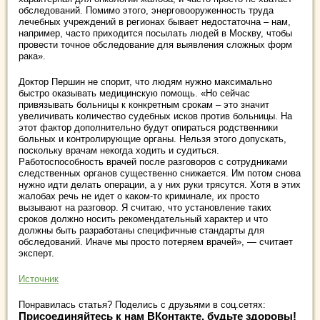
обследований. Помимо этого, энерговооруженность труда
лечебных учреждений в регионах бывает недостаточна – нам,
например, часто приходится посылать людей в Москву, чтобы
провести точное обследование для выявления сложных форм
рака».
Доктор Першин не спорит, что людям нужно максимально
быстро оказывать медицинскую помощь. «Но сейчас
привязывать больницы к конкретным срокам – это значит
увеличивать количество судебных исков против больницы. На
этот фактор дополнительно будут опираться родственники
больных и контролирующие органы. Нельзя этого допускать,
поскольку врачам некогда ходить и судиться.
Работоспособность врачей после разговоров с сотрудниками
следственных органов существенно снижается. Им потом снова
нужно идти делать операции, а у них руки трясутся. Хотя в этих
жалобах речь не идет о каком-то криминале, их просто
вызывают на разговор. Я считаю, что установление таких
сроков должно носить рекомендательный характер и что
должны быть разработаны специфичные стандарты для
обследований. Иначе мы просто потеряем врачей», — считает
эксперт.
Источник
Понравилась статья? Поделись с друзьями в соц.сетях:
Присоединяйтесь к нам ВКонтакте, будьте здоровы!