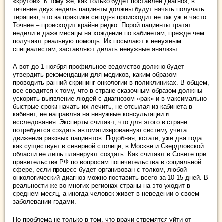
«крутой». К тому же, как только будет поставлен диагноз, в
течение двух недель пациенты должны будут начать получать
терапию, что на практике сегодня происходит не так уж и часто.
Точнее – происходит крайне редко. Порой пациенты тратят
недели и даже месяцы на хождение по кабинетам, прежде чем
получают реальную помощь. Их посылают к ненужным
специалистам, заставляют делать ненужные анализы.
А вот до 1 ноября профильное ведомство должно будет
утвердить рекомендации для медиков, каким образом
проводить ранний скрининг онкологии в поликлиниках. В общем,
все сводится к тому, что в стране сказочным образом должны
ускорить выявление людей с диагнозом «рак» и в максимально
быстрые сроки начать их лечить, не отсылая из кабинета в
кабинет, не направляя на ненужные консультации и
исследования. Эксперты считают, что для этого в стране
потребуется создать автоматизированную систему учета
движения раковых пациентов. Подобная, кстати, уже два года
как существует в северной столице; в Москве и Свердловской
области ее лишь планируют создать. Как считают в Совете при
правительстве РФ по вопросам попечительства в социальной
сфере, если процесс будет организован с толком, любой
онкологический диагноз можно поставить всего за 10-15 дней. В
реальности же во многих регионах страны на это уходит в
среднем месяц, а иногда человек живет в неведении о своем
заболевании годами.
Но проблема не только в том, что врачи стремятся уйти от