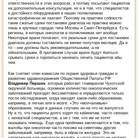
ответственности в этих вопросах, а потому посылают пациентов
на дополнительные консультации, но и в том, что специалистов
и достойного оборудования в наших поликлиниках
катастрофически не хватает. Поэтому на практике соблюсти
такие сжатые сроки постановки диагноза на практике можно
лишь в крупных городах типа Москвы и Санкт-Петербурга. Есть
регионы, в которых онкологов в поликлиниках нет вообще.
Некоторые врачи полагают, что реальные сроки для постановки
диагноза должны составлять не менее полутора месяцев. Да и
то – они должны быть рекомендательными, а не
обязательными. В противном случае врачи будут бояться
срывать сроки и торопиться начинать лечить пациентов абы
чем.
Как считает член комиссии по охране здоровья граждан и
развитию здравоохранения Общественной Палаты РФ
Владимир Першин
, которые работает главврачом Чукотской
окружной больницы, огромное количество онкологических
заболеваний проходят бессимптомно и определяются только
после обследования, когда находят какое-либо образование,
например, в легких или в мозге: «Это «молчаливые»
образования, люди в данных случаях ни на что не жалуются.
Ну а то, что пациенты долго ходят по кабинетам, часто связано
с нехваткой специалистов, а не с тем, что им не хотят
оказывать помощь. Еще одна проблема заключается в том, что
жалобы при онкологии часто похожи на симптомы других
заболеваний, например, боль в области желудка. Это не
характерная для онкологии жалоба, и часто просто не хватает