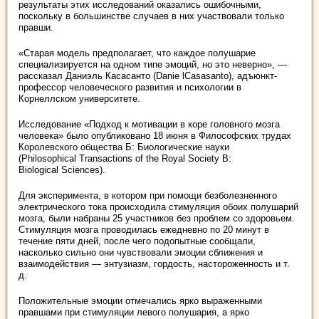
результаты этих исследований оказались ошибочными,
поскольку в большинстве случаев в них участвовали только
правши.
«Старая модель предполагает, что каждое полушарие
специализируется на одном типе эмоций, но это неверно», —
рассказал Даниэль Касасанто (Danie lCasasanto), адъюнкт-
профессор человеческого развития и психологии в
Корнеллском университете.
Исследование «Подход к мотивации в коре головного мозга
человека» было опубликовано 18 июня в Философских трудах
Королевского общества Б: Биологические науки
(Philosophical Transactions of the Royal Society B:
Biological Sciences).
Для эксперимента, в котором при помощи безболезненного
электрического тока происходила стимуляция обоих полушарий
мозга, были набраны 25 участников без проблем со здоровьем.
Стимуляция мозга проводилась ежедневно по 20 минут в
течение пяти дней, после чего подопытные сообщали,
насколько сильно они чувствовали эмоции сближения и
взаимодействия — энтузиазм, гордость, настороженность и т.
д.
Положительные эмоции отмечались ярко выраженными
правшами при стимуляции левого полушария, а ярко