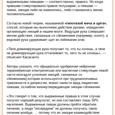
выраженными левшами — соответственно, правого. Но когда
правшам стимулировали правое полушарие, а левшам —
левое, эмоции либо не изменялись, либо становились менее
положительными.
Согласно новой теории, называемой
«гипотезой меча и щита»
,
способ, которым мы выполняем действия руками, определяет
организацию эмоций в нашем мозге. Ведущая рука совершает
мечом действия, связанные со сближением (например, колет), а
ведомая рука удерживает щит во избежание атак.
«Твоя доминирующая рука получает то, что ты хочешь, а твоя
не доминирующая рука отталкивает то, чего ты не хочешь», —
объяснил Касасанто.
Авторы указали, что официально одобренная нейронная
терапия(мягкая электрическая или магнитная стимуляция левой
части мозгадля усиления эмоций, связанных со
сближением),которая используется при трудноизлечимых
тревожности и депрессии, может нанести вред пациентам-
левшам, ослабляя жизнеутверждающие эмоции сближения.
«Это говорит о том, что выраженные правши в этом случае
получат хороший результат, но они составляют лишь 50%
населения. Выраженные левши должны пройти обратное
лечение, а люди “посередине” не должны получать такое
лечение вообще. … потому что их эмоции взаимодействия