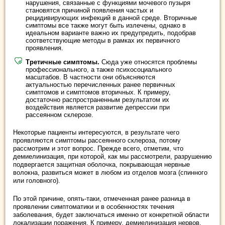
нарушения, связанные с функциями мочевого пузыря
становятся причиной появления частых и
рецидивирующих инфекций в данной среде. Вторичные
симптомы все также могут быть излечены, однако в
идеальном варианте важно их предупредить, подобрав
соответствующие методы в рамках их первичного
проявления.
Третичные симптомы.
Сюда уже относятся проблемы
профессионального, а также психосоциального
масштабов. В частности они объясняются
актуальностью перечисленных ранее первичных
симптомов и симптомов вторичных. К примеру,
достаточно распространенным результатом их
воздействия является развитие депрессии при
рассеянном склерозе.
Некоторые пациенты интересуются, в результате чего
проявляются симптомы рассеянного склероза, потому
рассмотрим и этот вопрос. Прежде всего, отметим, что
демиелинизация, при которой, как мы рассмотрели, разрушению
подвергается защитная оболочка, покрывающая нервные
волокна, развиться может в любом из отделов мозга (спинного
или головного).
По этой причине, опять-таки, отмеченная ранее разница в
проявлении симптоматики и в особенностях течения
заболевания, будет заключаться именно от конкретной области
локализации поражения. К примеру, демиелинизация нервов,