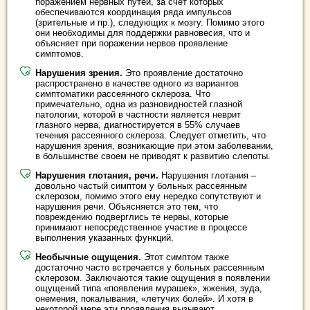
поражением нервных путей, за счет которых
обеспечиваются координация ряда импульсов
(зрительные и пр.), следующих к мозгу. Помимо этого
они необходимы для поддержки равновесия, что и
объясняет при поражении нервов проявление
симптомов.
Нарушения зрения.
Это проявление достаточно
распространено в качестве одного из вариантов
симптоматики рассеянного склероза. Что
примечательно, одна из разновидностей глазной
патологии, которой в частности является неврит
глазного нерва, диагностируется в 55% случаев
течения рассеянного склероза. Следует отметить, что
нарушения зрения, возникающие при этом заболевании,
в большинстве своем не приводят к развитию слепоты.
Нарушения глотания, речи.
Нарушения глотания –
довольно частый симптом у больных рассеянным
склерозом, помимо этого ему нередко сопутствуют и
нарушения речи. Объясняется это тем, что
повреждению подверглись те нервы, которые
принимают непосредственное участие в процессе
выполнения указанных функций.
Необычные ощущения.
Этот симптом также
достаточно часто встречается у больных рассеянным
склерозом. Заключаются такие ощущения в появлении
ощущений типа «появления мурашек», жжения, зуда,
онемения, покалывания, «летучих болей». И хотя в
некоторой мере эти проявления вызывают