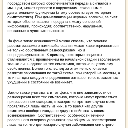
посредством которых обеспечивается передача сигналов к
мышцам, может привести к нарушениям, связанным с
двигательными функциями (этому соответствует моторная
симптоматика). При демиелинизации нервных волокон, за счет
которых обеспечивается передача к мозгу сенсорной
информации, происходят, соответственно, нарушения,
связанные с чувствительностью.
На фоне таких особенностей можно сказать, что течение
рассматриваемого нами заболевания может характеризоваться
не только собственным разнообразием, но и
непредсказуемостью. К примеру, некоторые пациенты
сталкиваются с проявлением на начальной стадии заболевания
только лишь одного из тех симптомов, которые в целом ему
свойственны. Более того, вслед за этим не исключается
развитие заболевания по такой схеме, при которой на месяцы, а
то и на годы следует определенное затишье, то есть заметных
ухудшений в состоянии не возникает.
Важно также учитывать и тот факт, что вне зависимости от
разнообразия всех тех симптомов, которые могут проявляться
при рассеянном склерозе, в каждом конкретном случае может
проявляться лишь часть из них, в то время как другие
симптомы вообще никогда не дадут о себе знать своим
возникновением. Соответственно, особенности течения
рассеянного склероза указывают при общем их рассмотрении
лишь на то, что для каждого случая заболевания они строго