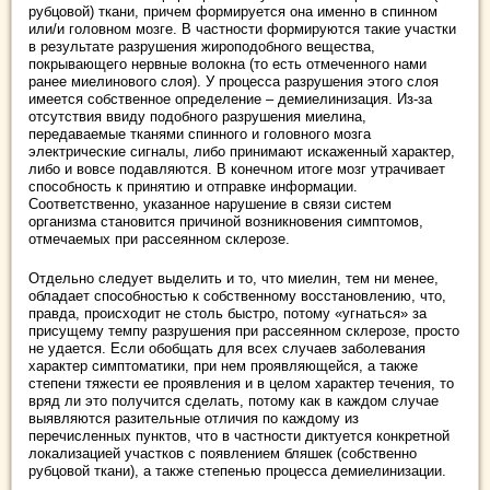
рубцовой) ткани, причем формируется она именно в спинном
или/и головном мозге. В частности формируются такие участки
в результате разрушения жироподобного вещества,
покрывающего нервные волокна (то есть отмеченного нами
ранее миелинового слоя). У процесса разрушения этого слоя
имеется собственное определение – демиелинизация. Из-за
отсутствия ввиду подобного разрушения миелина,
передаваемые тканями спинного и головного мозга
электрические сигналы, либо принимают искаженный характер,
либо и вовсе подавляются. В конечном итоге мозг утрачивает
способность к принятию и отправке информации.
Соответственно, указанное нарушение в связи систем
организма становится причиной возникновения симптомов,
отмечаемых при рассеянном склерозе.
Отдельно следует выделить и то, что миелин, тем ни менее,
обладает способностью к собственному восстановлению, что,
правда, происходит не столь быстро, потому «угнаться» за
присущему темпу разрушения при рассеянном склерозе, просто
не удается. Если обобщать для всех случаев заболевания
характер симптоматики, при нем проявляющейся, а также
степени тяжести ее проявления и в целом характер течения, то
вряд ли это получится сделать, потому как в каждом случае
выявляются разительные отличия по каждому из
перечисленных пунктов, что в частности диктуется конкретной
локализацией участков с появлением бляшек (собственно
рубцовой ткани), а также степенью процесса демиелинизации.