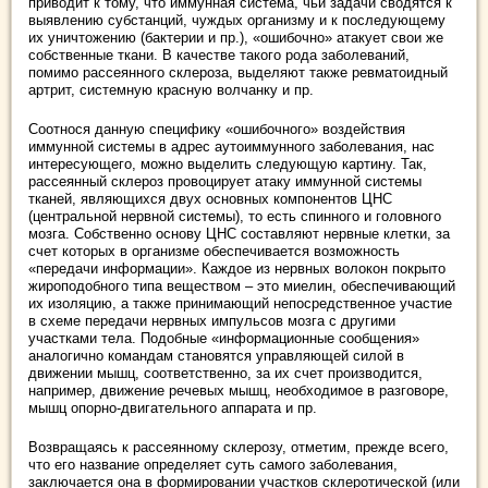
приводит к тому, что иммунная система, чьи задачи сводятся к
выявлению субстанций, чуждых организму и к последующему
их уничтожению (бактерии и пр.), «ошибочно» атакует свои же
собственные ткани. В качестве такого рода заболеваний,
помимо рассеянного склероза, выделяют также ревматоидный
артрит, системную красную волчанку и пр.
Соотнося данную специфику «ошибочного» воздействия
иммунной системы в адрес аутоиммунного заболевания, нас
интересующего, можно выделить следующую картину. Так,
рассеянный склероз провоцирует атаку иммунной системы
тканей, являющихся двух основных компонентов ЦНС
(центральной нервной системы), то есть спинного и головного
мозга. Собственно основу ЦНС составляют нервные клетки, за
счет которых в организме обеспечивается возможность
«передачи информации». Каждое из нервных волокон покрыто
жироподобного типа веществом – это миелин, обеспечивающий
их изоляцию, а также принимающий непосредственное участие
в схеме передачи нервных импульсов мозга с другими
участками тела. Подобные «информационные сообщения»
аналогично командам становятся управляющей силой в
движении мышц, соответственно, за их счет производится,
например, движение речевых мышц, необходимое в разговоре,
мышц опорно-двигательного аппарата и пр.
Возвращаясь к рассеянному склерозу, отметим, прежде всего,
что его название определяет суть самого заболевания,
заключается она в формировании участков склеротической (или