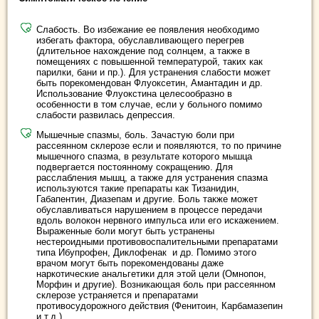
Слабость. Во избежание ее появления необходимо
избегать фактора, обуславливающего перегрев
(длительное нахождение под солнцем, а также в
помещениях с повышенной температурой, таких как
парилки, бани и пр.). Для устранения слабости может
быть порекомендован Флуоксетин, Амантадин и др.
Использование Флуокстина целесообразно в
особенности в том случае, если у больного помимо
слабости развилась депрессия.
Мышечные спазмы, боль. Зачастую боли при
рассеянном склерозе если и появляются, то по причине
мышечного спазма, в результате которого мышца
подвергается постоянному сокращению. Для
расслабления мышц, а также для устранения спазма
используются такие препараты как Тизанидин,
Габапентин, Диазепам и другие. Боль также может
обуславливаться нарушением в процессе передачи
вдоль волокон нервного импульса или его искажением.
Выраженные боли могут быть устранены
нестероидными противовоспалительными препаратами
типа Ибупрофен, Диклофенак и др. Помимо этого
врачом могут быть порекомендованы даже
наркотические анальгетики для этой цели (Омнопон,
Морфин и другие). Возникающая боль при рассеянном
склерозе устраняется и препаратами
противосудорожного действия (Фенитоин, Карбамазепин
и т.д.).