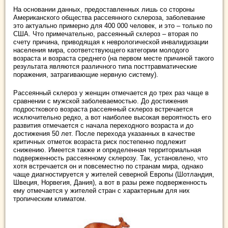
На основании данных, предоставленных лишь со стороны
Американского общества рассеянного склероза, заболевание
это актуально примерно для 400 000 человек, и это – только по
США. Что примечательно, рассеянный склероз – вторая по
счету причина, приводящая к неврологической инвалидизации
населения мира, соответствующего категории молодого
возраста и возраста среднего (на первом месте причиной такого
результата являются различного типа посттравматические
поражения, затрагивающие нервную систему).
Рассеянный склероз у женщин отмечается до трех раз чаще в
сравнении с мужской заболеваемостью. До достижения
подросткового возраста рассеянный склероз встречается
исключительно редко, а вот наиболее высокая вероятность его
развития отмечается с начала переходного возраста и до
достижения 50 лет. После перехода указанных в качестве
критичных отметок возраста риск постепенно подлежит
снижению. Имеется также и определенная территориальная
подверженность рассеянному склерозу. Так, установлено, что
хотя встречается он и повсеместно по странам мира, однако
чаще диагностируется у жителей северной Европы (Шотландия,
Швеция, Норвегия, Дания), а вот в разы реже подверженность
ему отмечается у жителей стран с характерным для них
тропическим климатом.