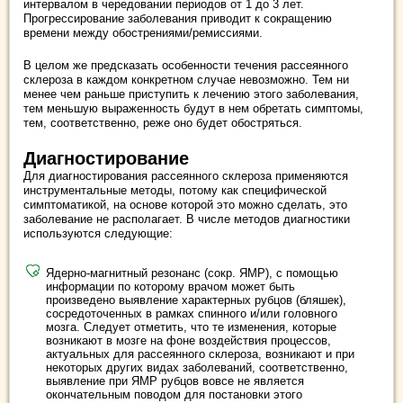
интервалом в чередовании периодов от 1 до 3 лет.
Прогрессирование заболевания приводит к сокращению
времени между обострениями/ремиссиями.
В целом же предсказать особенности течения рассеянного
склероза в каждом конкретном случае невозможно. Тем ни
менее чем раньше приступить к лечению этого заболевания,
тем меньшую выраженность будут в нем обретать симптомы,
тем, соответственно, реже оно будет обостряться.
Диагностирование
Для диагностирования рассеянного склероза применяются
инструментальные методы, потому как специфической
симптоматикой, на основе которой это можно сделать, это
заболевание не располагает. В числе методов диагностики
используются следующие:
Ядерно-магнитный резонанс (сокр. ЯМР), с помощью
информации по которому врачом может быть
произведено выявление характерных рубцов (бляшек),
сосредоточенных в рамках спинного и/или головного
мозга. Следует отметить, что те изменения, которые
возникают в мозге на фоне воздействия процессов,
актуальных для рассеянного склероза, возникают и при
некоторых других видах заболеваний, соответственно,
выявление при ЯМР рубцов вовсе не является
окончательным поводом для постановки этого