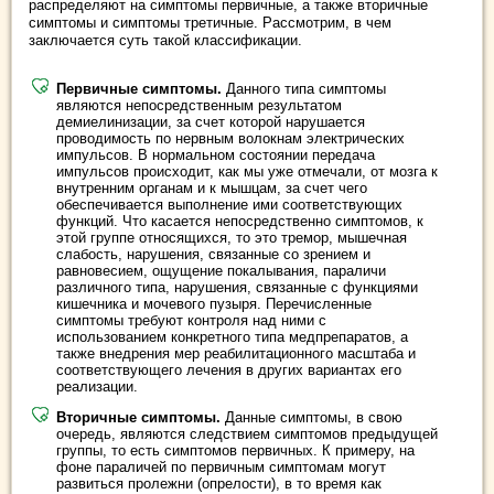
распределяют на симптомы первичные, а также вторичные
симптомы и симптомы третичные. Рассмотрим, в чем
заключается суть такой классификации.
Первичные симптомы.
Данного типа симптомы
являются непосредственным результатом
демиелинизации, за счет которой нарушается
проводимость по нервным волокнам электрических
импульсов. В нормальном состоянии передача
импульсов происходит, как мы уже отмечали, от мозга к
внутренним органам и к мышцам, за счет чего
обеспечивается выполнение ими соответствующих
функций. Что касается непосредственно симптомов, к
этой группе относящихся, то это тремор, мышечная
слабость, нарушения, связанные со зрением и
равновесием, ощущение покалывания, параличи
различного типа, нарушения, связанные с функциями
кишечника и мочевого пузыря. Перечисленные
симптомы требуют контроля над ними с
использованием конкретного типа медпрепаратов, а
также внедрения мер реабилитационного масштаба и
соответствующего лечения в других вариантах его
реализации.
Вторичные симптомы.
Данные симптомы, в свою
очередь, являются следствием симптомов предыдущей
группы, то есть симптомов первичных. К примеру, на
фоне параличей по первичным симптомам могут
развиться пролежни (опрелости), в то время как