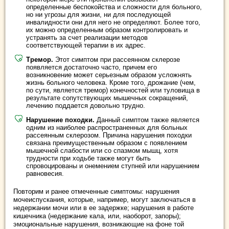
определенные беспокойства и сложности для больного,
но ни угрозы для жизни, ни для последующей
инвалидности они для него не определяют. Более того,
их можно определенным образом контролировать и
устранять за счет реализации методов
соответствующей терапии в их адрес.
Тремор.
Этот симптом при рассеянном склерозе
появляется достаточно часто, причем его
возникновение может серьезным образом усложнять
жизнь больного человека. Кроме того, дрожание (чем,
по сути, является тремор) конечностей или туловища в
результате сопутствующих мышечных сокращений,
лечению поддается довольно трудно.
Нарушение походки.
Данный симптом также является
одним из наиболее распространенных для больных
рассеянным склерозом. Причина нарушения походки
связана преимущественным образом с появлением
мышечной слабости или со спазмом мышц, хотя
трудности при ходьбе также могут быть
спровоцированы и онемением ступней или нарушением
равновесия.
Повторим и ранее отмеченные симптомы: нарушения
мочеиспускания, которые, например, могут заключаться в
недержании мочи или в ее задержке; нарушения в работе
кишечника (недержание кала, или, наоборот, запоры);
эмоциональные нарушения, возникающие на фоне той