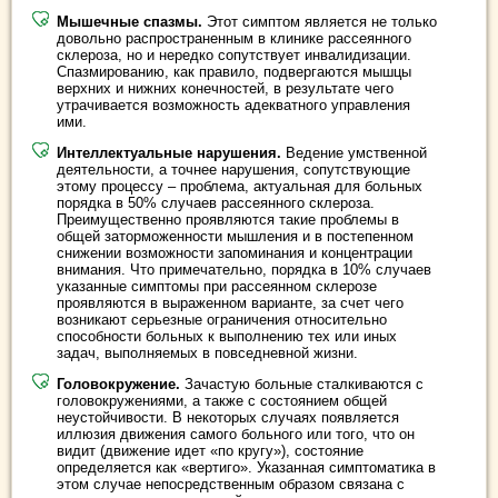
Мышечные спазмы.
Этот симптом является не только
довольно распространенным в клинике рассеянного
склероза, но и нередко сопутствует инвалидизации.
Спазмированию, как правило, подвергаются мышцы
верхних и нижних конечностей, в результате чего
утрачивается возможность адекватного управления
ими.
Интеллектуальные нарушения.
Ведение умственной
деятельности, а точнее нарушения, сопутствующие
этому процессу – проблема, актуальная для больных
порядка в 50% случаев рассеянного склероза.
Преимущественно проявляются такие проблемы в
общей заторможенности мышления и в постепенном
снижении возможности запоминания и концентрации
внимания. Что примечательно, порядка в 10% случаев
указанные симптомы при рассеянном склерозе
проявляются в выраженном варианте, за счет чего
возникают серьезные ограничения относительно
способности больных к выполнению тех или иных
задач, выполняемых в повседневной жизни.
Головокружение.
Зачастую больные сталкиваются с
головокружениями, а также с состоянием общей
неустойчивости. В некоторых случаях появляется
иллюзия движения самого больного или того, что он
видит (движение идет «по кругу»), состояние
определяется как «вертиго». Указанная симптоматика в
этом случае непосредственным образом связана с