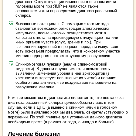
диагноза. Отсутствующие изменения в спинном и/или
головном мозге при ЯМР не являются также
основанием и для опровержения диагноза рассеянный
склероз.
Вызванные потенциалы. С помощью этого метода
становится возможной регистрация электрических
импульсов, посыл которых осуществляет мозг в
качестве ответа на производимую стимуляцию тех или
иных органов чувств (слух, зрение и пр.). При
выявлении нарушений в процессе передачи импульсов
есть основания предполагать, что в конкретном участке
миелин подвергся соответствующему разрушению.
Спинномозговая пункция (анализ спинномозговой
жидкости). В данном случае имеется возможность
выявления изменения уровня в ней эритроцитов (в
частности интересует повышение их числа) и наличия
особого типа антител, чье воздействие направлено на
разрушение миелина.
Важным моментом в диагностике является то, что постановка
диагноза рассеянный склероз целесообразна лишь в том
случае, если в ЦНС (а именно в спинном или/и в головном
мозге) было выявлено хотя бы два очага, свидетельствующих о
поражении. По этой причине для уточнения данного диагноза
необходимо время (в рамках от года, а иногда и больше).
Лечение болезни