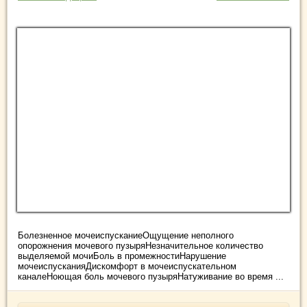
Болезненное мочеиспусканиеОщущение неполного
опорожнения мочевого пузыряНезначительное количество
выделяемой мочиБоль в промежностиНарушение
мочеиспусканияДискомфорт в мочеиспускательном
каналеНоющая боль мочевого пузыряНатуживание во время ...