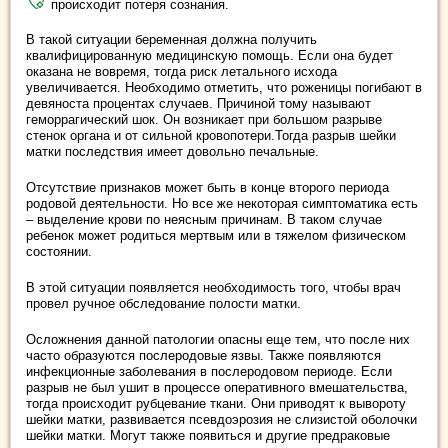
происходит потеря сознания.
В такой ситуации беременная должна получить
квалифицированную медицинскую помощь. Если она будет
оказана не вовремя, тогда риск летального исхода
увеличивается. Необходимо отметить, что роженицы погибают в
девяноста процентах случаев. Причиной тому называют
геморрагический шок. Он возникает при большом разрыве
стенок органа и от сильной кровопотери.Тогда разрыв шейки
матки последствия имеет довольно печальные.
Отсутствие признаков может быть в конце второго периода
родовой деятельности. Но все же некоторая симптоматика есть
– выделение крови по неясным причинам. В таком случае
ребенок может родиться мертвым или в тяжелом физическом
состоянии.
В этой ситуации появляется необходимость того, чтобы врач
провел ручное обследование полости матки.
Осложнения данной патологии опасны еще тем, что после них
часто образуются послеродовые язвы. Также появляются
инфекционные заболевания в послеродовом периоде. Если
разрыв не был ушит в процессе оперативного вмешательства,
тогда происходит рубцевание ткани. Они приводят к вывороту
шейки матки, развивается псевдоэрозия не слизистой оболочки
шейки матки. Могут также появиться и другие предраковые