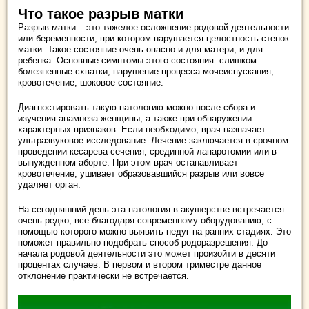
Что такое разрыв матки
Разрыв матки – это тяжелое осложнение родовой деятельности
или беременности, при котором нарушается целостность стенок
матки. Такое состояние очень опасно и для матери, и для
ребенка. Основные симптомы этого состояния: слишком
болезненные схватки, нарушение процесса мочеиспускания,
кровотечение, шоковое состояние.
Диагностировать такую патологию можно после сбора и
изучения анамнеза женщины, а также при обнаружении
характерных признаков. Если необходимо, врач назначает
ультразвуковое исследование. Лечение заключается в срочном
проведении кесарева сечения, срединной лапаротомии или в
вынужденном аборте. При этом врач останавливает
кровотечение, ушивает образовавшийся разрыв или вовсе
удаляет орган.
На сегодняшний день эта патология в акушерстве встречается
очень редко, все благодаря современному оборудованию, с
помощью которого можно выявить недуг на ранних стадиях. Это
поможет правильно подобрать способ родоразрешения. До
начала родовой деятельности это может произойти в десяти
процентах случаев. В первом и втором триместре данное
отклонение практически не встречается.