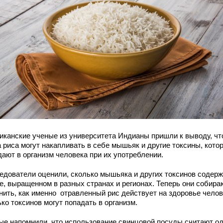
иканские ученые из университета Индианы пришли к выводу, чт
а риса могут накапливать в себе мышьяк и другие токсины, кото
дают в организм человека при их употреблении.
едователи оценили, сколько мышьяка и других токсинов содер
се, выращенном в разных странах и регионах. Теперь они собира
нить, как именно отравленный рис действует на здоровье челов
ко токсинов могут попадать в организм.
ые напомнили, что использование свинцовой посуды считают о