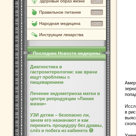
Здоровый образ жизни
108
Правильное питание
201
Народная медицина
140
Инструкции лекарства
Последние Новости медицины
Диагностика в
гастроэнтерологии: как врачи
ищут проблемы с
пищеварением
Амер
зерн
Лечение эндометриоза матки в
попа
центре репродукции «Линия
жизни»
Иссл
в ри
УЗИ детям – безопасно ли,
выяс
зачем его назначают и как
сколь
пережить процедуру без драмы,
слёз и побега из кабинета 😅
Учен