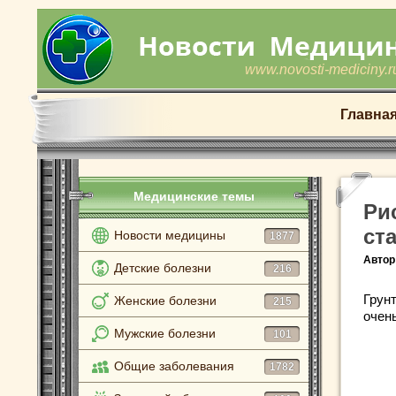
www.novosti-mediciny.r
Главна
Медицинские темы
Ри
ст
Новости медицины
1877
Автор
Детские болезни
216
Грун
Женские болезни
215
очен
Мужские болезни
101
Общие заболевания
1782