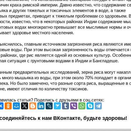
ичин краха римской империи. Давно известно, что содержание с
яка и других тяжелых и токсичных элементов в воде, а также
вых предметах, приводит к тяжелым проблемам со здоровьем. 
ности, известно, что в некоторых районах Индии содержание м
унтовых водах многократно превышает все мыслимые нормы и о
ывает здоровье местного населения.
выяснилось, главным источником загрязнения риса являются им
товые воды. При этом высокая загрязненность воды отмечается 
 районах, где рис является одной из основных культур. Особенн
лая ситуация с грунтовыми водами в Индии и Бангладеше.
анным предварительных исследований, зерна риса могут накапл
ь много мышьяка из воды, при этом около 70% попадает в орган
века. Но было замечено, что разные сорта риса, выращенные в 
не, имеют отличия по количеству токсинов.
авилась статья? Поделись с друзьями в соц.сетях:
соединяйтесь к нам ВКонтакте, будьте здоровы!