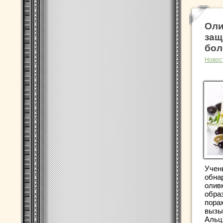
Оли
защ
бол
Новос
Учен
обна
олив
обра
пора
вызы
Альцг