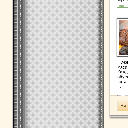
Новос
Нужн
мяса 
Кажд
обус
пита
...
Чит