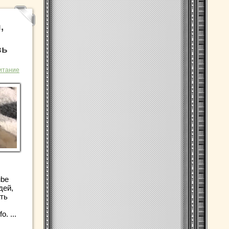
,
вь
итание
ube
дей,
ть
. ...