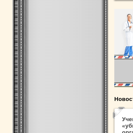
Новос
Уче
«уб
орг