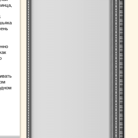
винца,
В
ышьяка
чень
енно
как
о
ивать
изм
одном