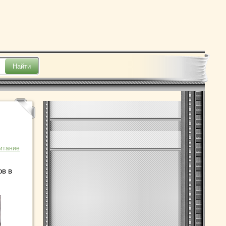
итание
ов в