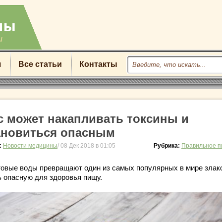
u
я
Все статьи
Контакты
с может накапливать токсины и
ановиться опасным
:
Новости медицины
/ 08 Дек 2018 в 01:05
Рубрика:
Правильное п
товые воды превращают один из самых популярных в мире злак
ь опасную для здоровья пищу.