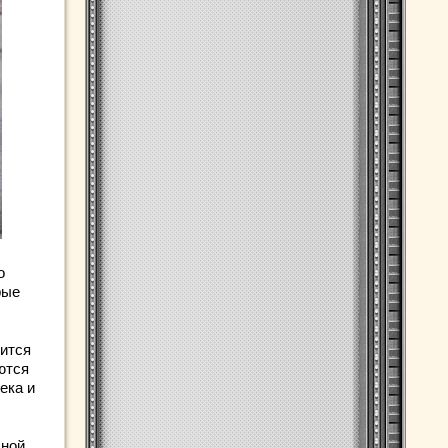
о
рые
жится
ются
ека и
дной