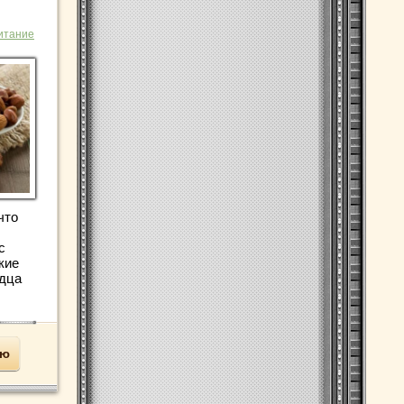
итание
что
с
кие
рдца
ью