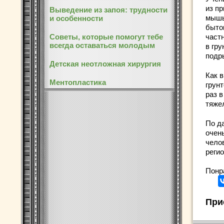
из пр
Выведение из запоя: трудности
мышь
и особенности
быто
Советы, которые помогут тебе
част
всегда оставаться молодым
в гр
подр
Детская неотложная хирургия
Как 
Ментопластика
грун
раз в
тяже
По д
очен
чело
регио
Понр
При