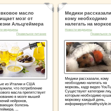
вковое масло
Медики рассказали
ищает мозг от
кому необходимо
езни Альцгеймера
налегать на морко
ти медицины
Новости медицины
Правильное питание
Правильное п
Медики рассказали, кому
необходимо налегать на
ые из Италии и США
морковь, кадр видео YouT
ружили, что потребление
Существуют категории лю
кового масла препятствует
которым необходимо куша
зованию в мозге мышей
морковку каждый день,
жений нейронов,
информируетhealthystyle.info
вающих болезнь
еймера. ...