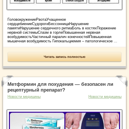
ГоловокружениеРвотаУчащенное
сердцебиениеСудорогиБессонницаНарушение
памятиНарушение сердечного ритмаБоль в костяхПоражение
нервной системыСпазм в горлеПовышенная нервная
возбудимостьЧастичный паралич конечностейПовышенная
мышечная возбудимость Гипокальциемия – патологическое ...
Читать запись полностью
Метформин для похудения — безопасен ли
рецептурный препарат?
Новости медицины
Новости медицины