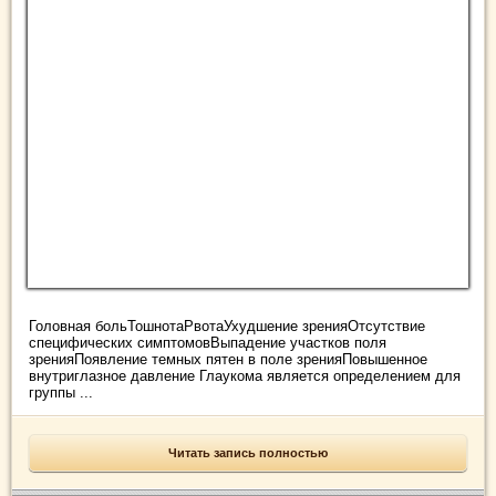
Головная больТошнотаРвотаУхудшение зренияОтсутствие
специфических симптомовВыпадение участков поля
зренияПоявление темных пятен в поле зренияПовышенное
внутриглазное давление Глаукома является определением для
группы ...
Читать запись полностью