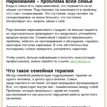
Наркомания – проблема всей семьи
Когда в семье есть наркозависимый, это отражается на ее
общем состоянии. Родственники так вовлекаются в проблему,
что стают созависимыми. Это состояние, когда человек так
сконцентрирован на жизни больного, что постоянно
контролирует его, напрочь забыв о себе.
Родственники наркозависимого страдают не меньше пациента,
но подсознательно провоцируют его продолжать употреблять
вредные вещества. Созависимый старается преуменьшить
проблему, избегать ее проговаривания и обсуждения, скрывать
некоторые поступки наркомана. В этих обстоятельствах
последнему сложно прекратить употреблять наркотики.
Чтобы узнать больше информации и получить консультацию
профессионала, можно перейти по ссылке
narco-doctor.ru
.
Что такое семейная терапия
Метод семейной реабилитации подразумевает терапию не
одного человека, а целого круга близких. Семья
представляется системой, которая непрерывно функционирует.
Все, что происходит внутри нее – взаимосвязано между собой.
Проблема, которая произошла с одним ее членом,
рассматривается как результат нарушения работы целостного
организма.
Терапия будет направлена на изменение внутрисемейных