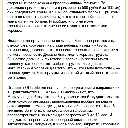
стороны некоторых особо предприимчивых мамочек. За
довольно приличные деньги (примерно по 500 рублей за 100 мл)
они предлагают якобы излишки собственного молока. При этом
никто не может гарантировать, что это молоко безопасно, что
мама ничем не больна. И вообще, никто не может
гарантировать, что это именно ее молоко, а не козье или
коровье.
Недавно эксперты провели на улицах Москвы опрос: как люди
относятся к кормящей на улице ребенка матери? «Кто-то
активно поддерживал, кто-то вообще говорил слова, которые я
не могу произнести. Должно быть модно кормить грудью.
Общество должно быть готово и правильно воспринимать
женщину, которая кормит ребенка грудью, и создавать
максимальные условия для того, чтобы это было возможно», —
говорит депутат Мосгордумы, известный детский врач Татьяна
Батышева.
Эксперты ОП собрали все лучшие предложения и направили их
в Правительство РФ. Члены ОП напоминают, что
Международный кодекс по сбыту заменителей грудного молока
Всемирной организации здравоохранения вообще запрещает
рекламировать смеси для для малышей в возрасте от 0 до 6
месяцев. Во многих странах запреты на рекламы
распространяются на смеси для возраста от 0 до 12 мес. И
предлагают перенять этот передовой опыт в новом
законопроекте. Документ, в числе прочего, запретит и торговлю