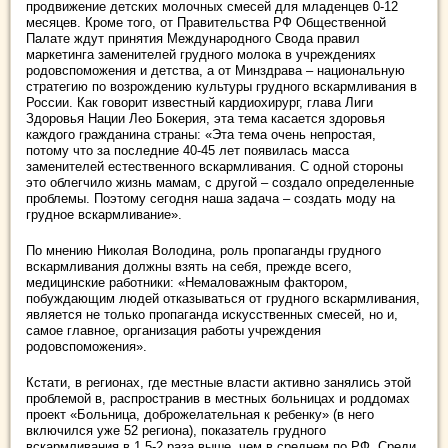
продвижение детских молочных смесей для младенцев 0-12
месяцев. Кроме того, от Правительства РФ Общественной
Палате ждут принятия Международного Свода правил
маркетинга заменителей грудного молока в учреждениях
родовспоможения и детства, а от Минздрава – национальную
стратегию по возрождению культуры грудного вскармливания в
России. Как говорит известный кардиохирург, глава Лиги
Здоровья Нации Лео Бокерия, эта тема касается здоровья
каждого гражданина страны: «Эта тема очень непростая,
потому что за последние 40-45 лет появилась масса
заменителей естественного вскармливания. С одной стороны
это облегчило жизнь мамам, с другой – создало определенные
проблемы. Поэтому сегодня наша задача – создать моду на
грудное вскармливание».
По мнению Николая Володина, роль пропаганды грудного
вскармливания должны взять на себя, прежде всего,
медицинские работники: «Немаловажным фактором,
побуждающим людей отказываться от грудного вскармливания,
является не только пропаганда искусственных смесей, но и,
самое главное, организация работы учреждения
родовспоможения».
Кстати, в регионах, где местные власти активно занялись этой
проблемой в, распространив в местных больницах и роддомах
проект «Больница, доброжелательная к ребенку» (в него
включился уже 52 региона), показатель грудного
вскармливания в 1,5-2 раза выше, чем в среднем по РФ. Среди