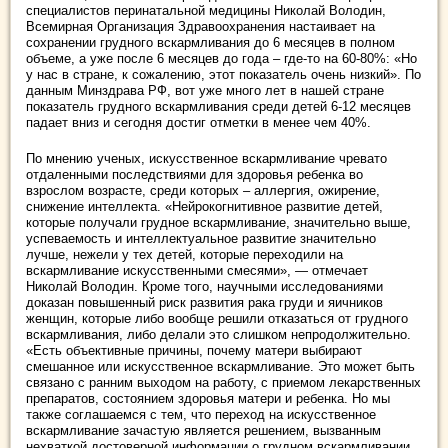
специалистов перинатальной медицины Николай Володин,
Всемирная Организация Здравоохранения настаивает на
сохранении грудного вскармливания до 6 месяцев в полном
объеме, а уже после 6 месяцев до года – где-то на 60-80%: «Но
у нас в стране, к сожалению, этот показатель очень низкий». По
данным Минздрава РФ, вот уже много лет в нашей стране
показатель грудного вскармливания среди детей 6-12 месяцев
падает вниз и сегодня достиг отметки в менее чем 40%.
По мнению ученых, искусственное вскармливание чревато
отдаленными последствиями для здоровья ребенка во
взрослом возрасте, среди которых – аллергия, ожирение,
снижение интеллекта. «Нейрокогнитивное развитие детей,
которые получали грудное вскармливание, значительно выше,
успеваемость и интеллектуальное развитие значительно
лучше, нежели у тех детей, которые переходили на
вскармливание искусственными смесями», — отмечает
Николай Володин. Кроме того, научными исследованиями
доказан повышенный риск развития рака груди и яичников
женщин, которые либо вообще решили отказаться от грудного
вскармливания, либо делали это слишком непродолжительно.
«Есть объективные причины, почему матери выбирают
смешанное или искусственное вскармливание. Это может быть
связано с ранним выходом на работу, с приемом лекарственных
препаратов, состоянием здоровья матери и ребенка. Но мы
также соглашаемся с тем, что переход на искусственное
вскармливание зачастую является решением, вызванным
нехваткой достоверной информации о грудном вскармливании,