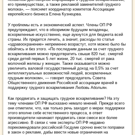
его преимуществах, а также рекламой заменителей грудного
молока», — поясняет координатор комитетов Ассоциации
европейского бизнеса Елена Кузнецова.
У проблемы есть и экономический аспект. Члены ОП РФ
предупреждают, что в обозримом будущем младенцы,
вскормленные искусственно, еще аукнутся для бюджета всей
страны. Их придется лечить, а значит, расходы по статье
«здравоохранение» непременно возрастут, хотя можно было бы
обойтись и без этого. «По последним данным за счет грудного
вскармливания можно предотвратить свыше 820 тыс. смертей
среди детей первых 5 лет жизни, 20 тыс. смертей от рака
молочной железы у женщин. Также оказывается можно
увеличить валовой государственный доход на 0,5% за счет
интеллектуальных возможностей людей, вскормленных
грудным молоком», — говорит председатель Совета
Общественного движения Российской ассоциации врачей в
поддержку грудного вскармливания Любовь Абольян.
Как продвигать и защищать грудное вскармливание? На эту
тему членами ОП РФ высказано немало мнений. Прежде всего
они отметили, что, как только речь заходит о мерах поддержки
этого вполне себе естественного процесса, в ответ
производители начинают продвигать свои смеси все более
агрессивно. В связи с чем эксперты ОП РФ недавно
порекомендовали российской Госдуме срочно внести поправки
в закон о рекламе, дабы ввести новые ограничения на