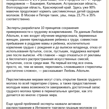
передовиков — Башкирия, Калмыкия, Астраханская область,
Волгоградская область, Красноярский край. Здесь уже 90%
мамочек продолжают кормить шестимесячных детей грудным
молоком. В Москве и Питере таких, увы, лишь 23,7% и 35%
соответственно.
Эксперты разработали 10 принципов сохранения
приверженности к грудному вскармливанию. По данным Любови
Абольян, в них входят обучение медперсонала, беременных
женщин, раннее прикладывание ребенка к груди, совместное
пребывание в роддоме мамы и ребенка, исключительно
кормление грудью с рождения и до выписки младенца, отказ от
использования бутылок, сосок, пустышек, поддержка матерей
уже после выписки. «Но главное – надо отказаться от рекламы
и бесплатного распространения искусственных смесей,
бутылочек, сосок среди мам. На первый взгляд все очень
просто, но, тем не менее, переломить сложившиеся стереотипы
достаточно сложно», — рассказывает Любовь Абольян.
Перспективными мерами могут стать открытие банков грудного
молока по всей территории страны, а также предоставление
молодым мама возможности замораживать достаточный запас
грудного молока прямо в перинатальных центрах, как это
делается во многих странах мира.
Еще одной проблемой эксперты назвали активное
распространение в Интернете торговли грудным молоком со