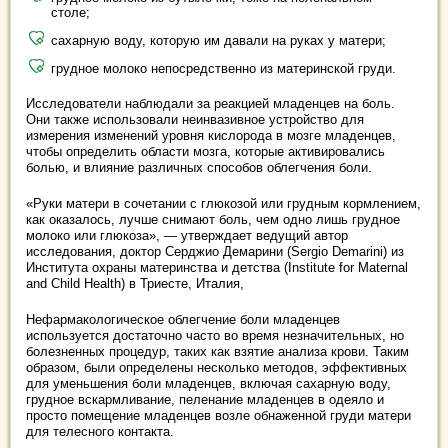
столе;
сахарную воду, которую им давали на руках у матери;
грудное молоко непосредственно из материнской груди.
Исследователи наблюдали за реакцией младенцев на боль.
Они также использовали неинвазивное устройство для
измерения изменений уровня кислорода в мозге младенцев,
чтобы определить области мозга, которые активировались
болью, и влияние различных способов облегчения боли.
«Руки матери в сочетании с глюкозой или грудным кормлением,
как оказалось, лучше снимают боль, чем одно лишь грудное
молоко или глюкоза», — утверждает ведущий автор
исследования, доктор Серджио Демарини (Sergio Demarini) из
Института охраны материнства и детства (Institute for Maternal
and Child Health) в Триесте, Италия,
Нефармакологическое облегчение боли младенцев
используется достаточно часто во время незначительных, но
болезненных процедур, таких как взятие анализа крови. Таким
образом, были определены несколько методов, эффективных
для уменьшения боли младенцев, включая сахарную воду,
грудное вскармливание, пеленание младенцев в одеяло и
просто помещение младенцев возле обнаженной груди матери
для телесного контакта.