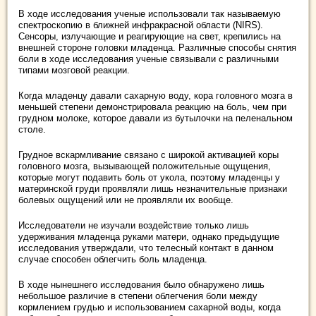
В ходе исследования ученые использовали так называемую
спектроскопию в ближней инфракрасной области (NIRS).
Сенсоры, излучающие и реагирующие на свет, крепились на
внешней стороне головки младенца. Различные способы снятия
боли в ходе исследования ученые связывали с различными
типами мозговой реакции.
Когда младенцу давали сахарную воду, кора головного мозга в
меньшей степени демонстрировала реакцию на боль, чем при
грудном молоке, которое давали из бутылочки на пеленальном
столе.
Грудное вскармливание связано с широкой активацией коры
головного мозга, вызывающей положительные ощущения,
которые могут подавить боль от укола, поэтому младенцы у
материнской груди проявляли лишь незначительные признаки
болевых ощущений или не проявляли их вообще.
Исследователи не изучали воздействие только лишь
удерживания младенца руками матери, однако предыдущие
исследования утверждали, что телесный контакт в данном
случае способен облегчить боль младенца.
В ходе нынешнего исследования было обнаружено лишь
небольшое различие в степени облегчения боли между
кормлением грудью и использованием сахарной воды, когда