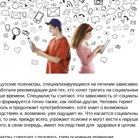
цузские психиатры, специализирующиеся на лечении зависимос
аботали рекомендации для тех, кто хочет тратить на социальные
ше времени. Специалисты считают, что зависимость от социал
й формируется точно также, как любая другая. Человек теряет
роль и продолжает «употребление», хотя знает о возможных
едствиях и, возможно, уже ощущает их. Что касается социальн
, то они, прежде всего, угрожают психике и могут вести к наруш
что, в свою очередь, имеет последствия для здоровья в целом.
иатры советуют следовать трем основным правилам: