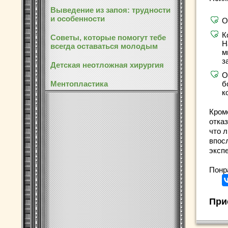
Выведение из запоя: трудности
и особенности
О
К
Советы, которые помогут тебе
Н
всегда оставаться молодым
м
з
Детская неотложная хирургия
О
Ментопластика
б
к
Кром
отка
что 
впос
эксп
Понр
При