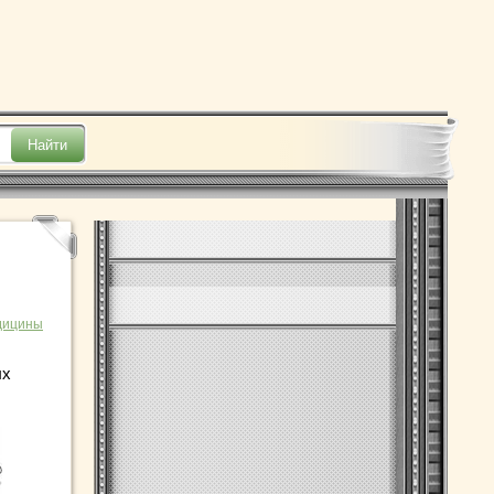
дицины
ых