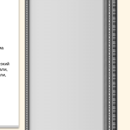
ма
езкий
али,
ли,