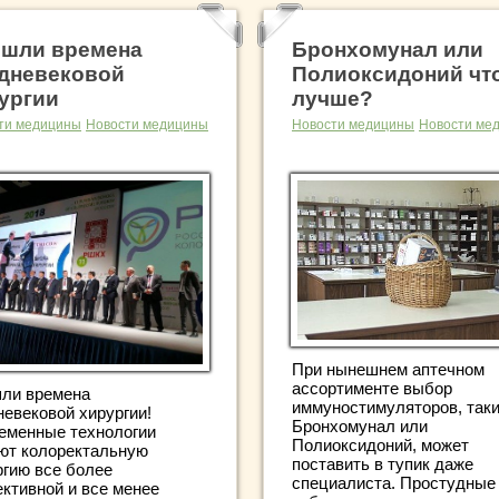
шли времена
Бронхомунал или
дневековой
Полиоксидоний чт
ургии
лучше?
ти медицины
Новости медицины
Новости медицины
Новости ме
При нынешнем аптечном
ассортименте выбор
ли времена
иммуностимуляторов, таки
невековой хирургии!
Бронхомунал или
еменные технологии
Полиоксидоний, может
ют колоректальную
поставить в тупик даже
ргию все более
специалиста. Простудные
ктивной и все менее