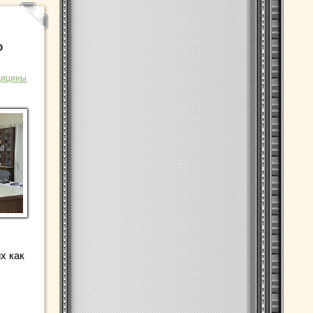
о
дицины
х как