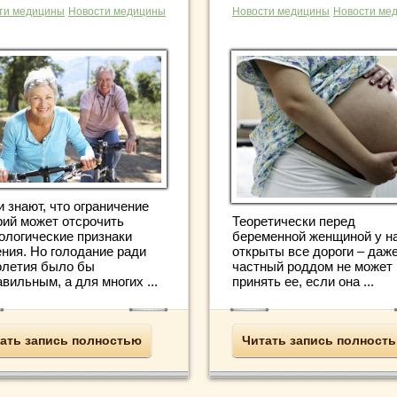
ти медицины
Новости медицины
Новости медицины
Новости ме
 знают, что ограничение
рий может отсрочить
Теоретически перед
ологические признаки
беременной женщиной у н
ения. Но голодание ради
открыты все дороги – даж
олетия было бы
частный роддом не может 
вильным, а для многих ...
принять ее, если она ...
ать запись полностью
Читать запись полност