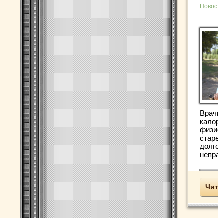
Новос
Врачи
кало
физи
стар
долг
непра
Чит