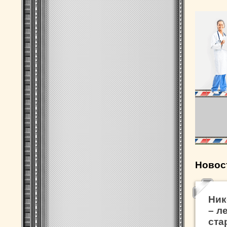
Новос
Ник
– л
ста