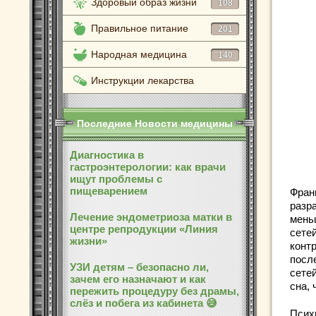
Здоровый образ жизни
108
Правильное питание
201
Народная медицина
140
Инструкции лекарства
Последние Новости медицины
Диагностика в
гастроэнтерологии: как врачи
ищут проблемы с
пищеварением
Фран
разр
Лечение эндометриоза матки в
мень
центре репродукции «Линия
сете
жизни»
конт
посл
УЗИ детям – безопасно ли,
сетей
зачем его назначают и как
сна, 
пережить процедуру без драмы,
слёз и побега из кабинета 😅
Псих