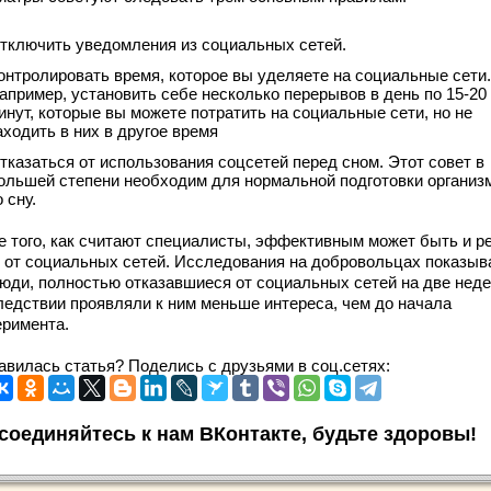
тключить уведомления из социальных сетей.
онтролировать время, которое вы уделяете на социальные сети.
апример, установить себе несколько перерывов в день по 15-20
инут, которые вы можете потратить на социальные сети, но не
аходить в них в другое время
тказаться от использования соцсетей перед сном. Этот совет в
ольшей степени необходим для нормальной подготовки организ
о сну.
е того, как считают специалисты, эффективным может быть и р
з от социальных сетей. Исследования на добровольцах показыв
люди, полностью отказавшиеся от социальных сетей на две неде
ледствии проявляли к ним меньше интереса, чем до начала
еримента.
авилась статья? Поделись с друзьями в соц.сетях:
соединяйтесь к нам ВКонтакте, будьте здоровы!