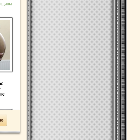
дицины
ас
е
не
ью