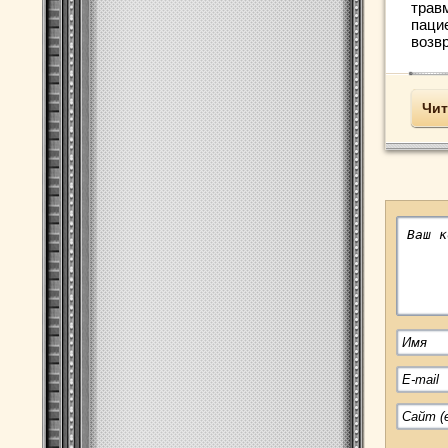
трав
паци
возвр
Чит