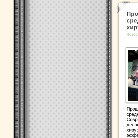
Про
сре
хир
Новос
Прош
сред
Совр
дела
хиру
эффе