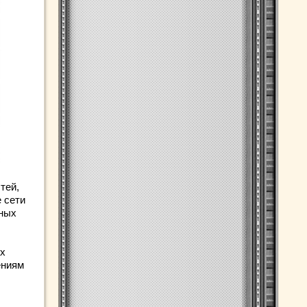
тей,
 сети
ьных
ых
ениям