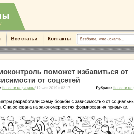
u
я
Все статьи
Контакты
моконтроль поможет избавиться от
висимости от соцсетей
:
Новости медицины
/ 12 Фев 2019 в 02:17
Рубрика:
Новости ме
иатры разработали схему борьбы с зависимостью от социальн
й. Она основана на закономерностях формирования привычки.