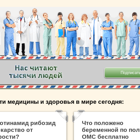
.
ти медицины и здоровья в мире сегодня:
отинамид рибозид
Что положено
екарство от
беременной по по
рости?
ОМС бесплатно