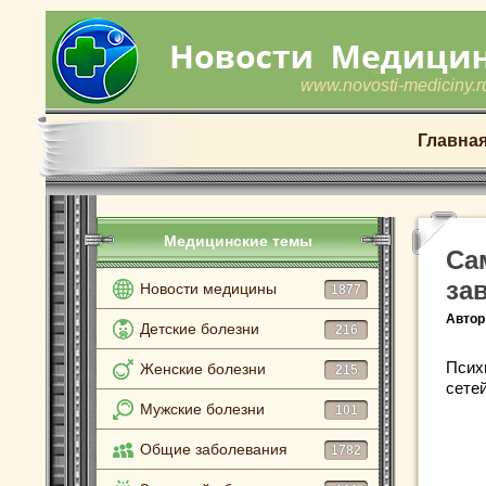
www.novosti-mediciny.r
Главна
Медицинские темы
Са
за
Новости медицины
1877
Автор
Детские болезни
216
Псих
Женские болезни
215
сете
Мужские болезни
101
Общие заболевания
1782