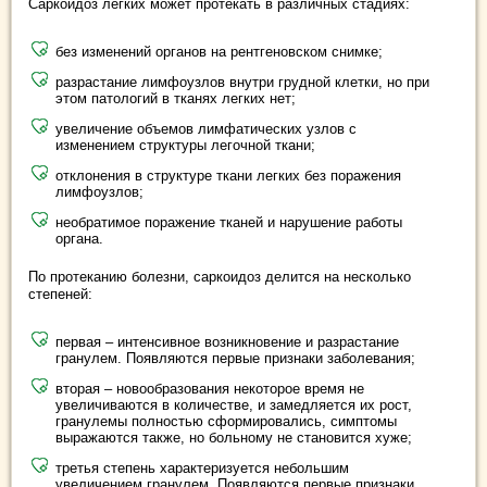
Саркоидоз легких может протекать в различных стадиях:
без изменений органов на рентгеновском снимке;
разрастание лимфоузлов внутри грудной клетки, но при
этом патологий в тканях легких нет;
увеличение объемов лимфатических узлов с
изменением структуры легочной ткани;
отклонения в структуре ткани легких без поражения
лимфоузлов;
необратимое поражение тканей и нарушение работы
органа.
По протеканию болезни, саркоидоз делится на несколько
степеней:
первая – интенсивное возникновение и разрастание
гранулем. Появляются первые признаки заболевания;
вторая – новообразования некоторое время не
увеличиваются в количестве, и замедляется их рост,
гранулемы полностью сформировались, симптомы
выражаются также, но больному не становится хуже;
третья степень характеризуется небольшим
увеличением гранулем. Появляются первые признаки