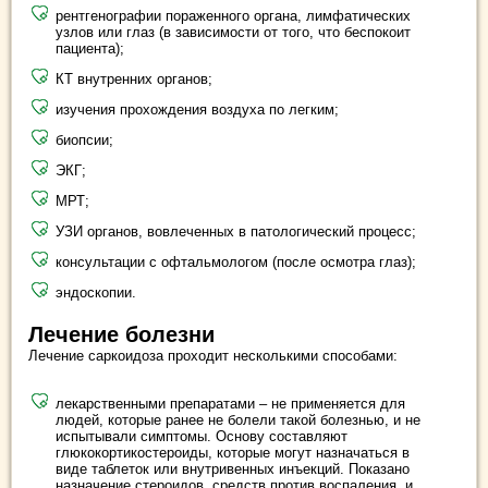
рентгенографии пораженного органа, лимфатических
узлов или глаз (в зависимости от того, что беспокоит
пациента);
КТ внутренних органов;
изучения прохождения воздуха по легким;
биопсии;
ЭКГ;
МРТ;
УЗИ органов, вовлеченных в патологический процесс;
консультации с офтальмологом (после осмотра глаз);
эндоскопии.
Лечение болезни
Лечение саркоидоза проходит несколькими способами:
лекарственными препаратами – не применяется для
людей, которые ранее не болели такой болезнью, и не
испытывали симптомы. Основу составляют
глюкокортикостероиды, которые могут назначаться в
виде таблеток или внутривенных инъекций. Показано
назначение стероидов, средств против воспаления, и