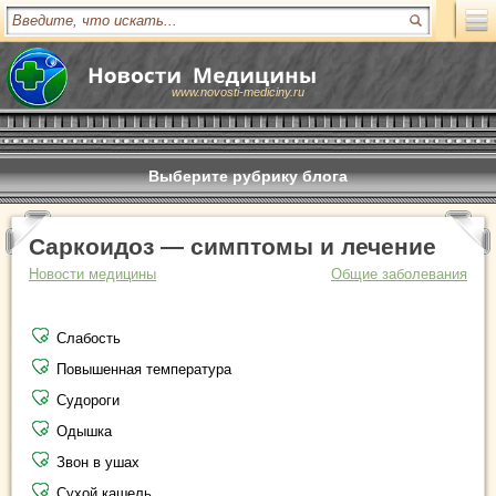
www.novosti-mediciny.ru
Выберите рубрику блога
Саркоидоз — симптомы и лечение
Новости медицины
Общие заболевания
Слабость
Повышенная температура
Судороги
Одышка
Звон в ушах
Сухой кашель