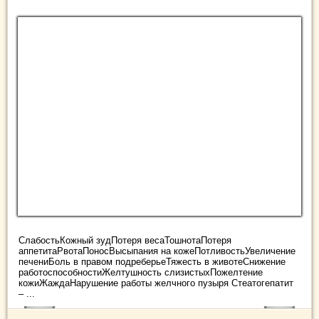
СлабостьКожный зудПотеря весаТошнотаПотеря
аппетитаРвотаПоносВысыпания на кожеПотливостьУвеличение
печениБоль в правом подреберьеТяжесть в животеСнижение
работоспособностиЖелтушность слизистыхПожелтение
кожиЖаждаНарушение работы желчного пузыря Стеатогепатит
– ...