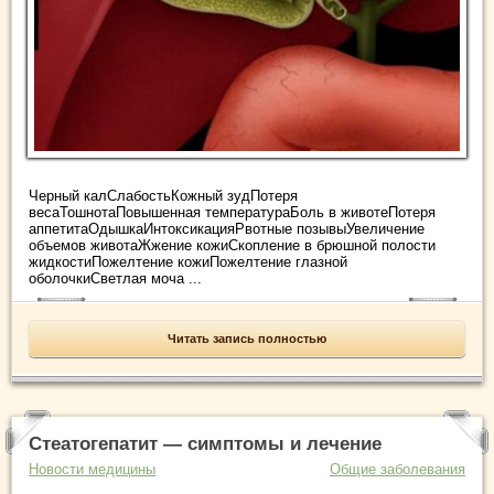
Черный калСлабостьКожный зудПотеря
весаТошнотаПовышенная температураБоль в животеПотеря
аппетитаОдышкаИнтоксикацияРвотные позывыУвеличение
объемов животаЖжение кожиСкопление в брюшной полости
жидкостиПожелтение кожиПожелтение глазной
оболочкиСветлая моча ...
Читать запись полностью
Стеатогепатит — симптомы и лечение
Новости медицины
Общие заболевания