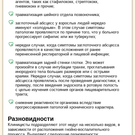
агентов, таких как стафилококк, стрептококк,
пневмококк и прочие;
травматизация шейного отдела позвоночника;
заглоточный абсцесс у взрослых людей нередко
именуют «холодным». В этом случае симптомы
патологии проявляются по причине того, что у больного
прогрессирует сифилис или же туберкулез;
нередки случаи, когда симптомы заглоточного абсцесса
проявляются в качестве осложнения от ранее
перенесенной респираторной и пищевой инфекции;
травматизация задней стенки глотки. Это может
произойти в случае интубации трахеи, проглатывания
инородного тела больших размеров или с острыми
краями. Нередки случаи, когда симптомы заглоточного
абсцесса проявлялись после проведения диагностики, к
примеру, после введения эндоскопа в ротовую полость
с целью изучения состояния органов пищеварительного
тракта;
снижение реактивности организма вследствие
прогрессирования патологий хронического характера.
Разновидности
Клиницисты подразделяют этот недуг на несколько видов, в
зависимости от расположения гнойно-воспалительного
процесса. Выделяют следующие разновидности: