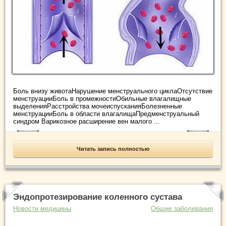
Боль внизу животаНарушение менструального циклаОтсутствие
менструацииБоль в промежностиОбильные влагалищные
выделенияРасстройства мочеиспусканияБолезненные
менструацииБоль в области влагалищаПредменструальный
синдром Варикозное расширение вен малого ...
Читать запись полностью
Эндопротезирование коленного сустава
Новости медицины
Общие заболевания