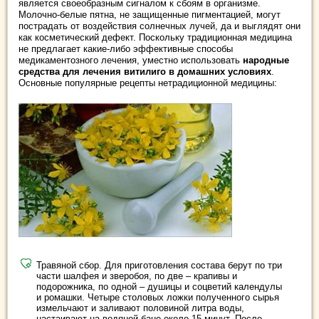
является своеобразным сигналом к сбоям в организме.
Молочно-белые пятна, не защищенные пигментацией, могут
пострадать от воздействия солнечных лучей, да и выглядят они
как косметический дефект. Поскольку традиционная медицина
не предлагает какие-либо эффективные способы
медикаментозного лечения, уместно использовать
народные
средства для лечения витилиго в домашних условиях
.
Основные популярные рецепты нетрадиционной медицины:
Травяной сбор. Для приготовления состава берут по три
части шалфея и зверобоя, по две – крапивы и
подорожника, по одной – душицы и соцветий календулы
и ромашки. Четыре столовых ложки полученного сырья
измельчают и заливают половиной литра воды,
настаивают на водяной бане около 15 минут. После