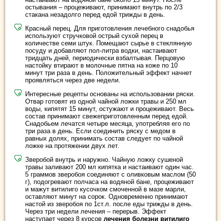
остывания – процеживают, принимают внутрь по 2/3
стакана незадолго перед едой трижды в день.
Красный перец. Для приготовления лечебного снадобья
используют стручковой острый сухой перец в
количестве семи штук. Помещают сырье в стеклянную
посуду и добавляют пол-литра водки, настаивают
тридцать дней, периодически взбалтывая. Перцовую
настойку втирают в молочные пятна на коже по 10
минут три раза в день. Положительный эффект начнет
проявляться через две недели.
Интересные рецепты основаны на использовании ряски.
Отвар готовят из одной чайной ложки травы и 250 мл
воды, кипятят 15 минут, остужают и процеживают. Весь
состав принимают свежеприготовленным перед едой.
Снадобьем лечатся четыре месяца, употребляя его по
три раза в день. Если соединить ряску с медом в
равных долях, принимать состав следует по чайной
ложке на протяжении двух лет.
Зверобой внутрь и наружно. Чайную ложку сушеной
травы заливают 200 мл кипятка и настаивают один час.
5 граммов зверобоя соединяют с оливковым маслом (50
г), подогревают полчаса на водяной бане, процеживают
и мажут витилиго кусочком смоченной в мазе марли,
оставляют минут на сорок. Одновременно принимают
настой из зверобоя по 1ст.л. после еды трижды в день.
Через три недели лечения – перерыв. Эффект
наступает через 8 курсов
лечения болезни витилиго