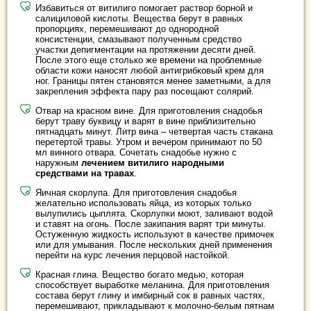
Избавиться от витилиго помогает раствор борной и
салициловой кислоты. Вещества берут в равных
пропорциях, перемешивают до однородной
консистенции, смазывают полученным средство
участки депигментации на протяжении десяти дней.
После этого еще столько же времени на проблемные
области кожи наносят любой антигрибковый крем для
ног. Границы пятен становятся менее заметными, а для
закрепления эффекта пару раз посещают солярий.
Отвар на красном вине. Для приготовления снадобья
берут траву буквицу и варят в вине приблизительно
пятнадцать минут. Литр вина – четвертая часть стакана
перетертой травы. Утром и вечером принимают по 50
мл винного отвара. Сочетать снадобье нужно с
наружным
лечением витилиго народными
средствами на травах
.
Яичная скорлупа. Для приготовления снадобья
желательно использовать яйца, из которых только
вылупились цыплята. Скорлупки моют, заливают водой
и ставят на огонь. После закипания варят три минуты.
Остуженную жидкость используют в качестве примочек
или для умывания. После нескольких дней применения
перейти на курс лечения перцовой настойкой.
Красная глина. Вещество богато медью, которая
способствует выработке меланина. Для приготовления
состава берут глину и имбирный сок в равных частях,
перемешивают, прикладывают к молочно-белым пятнам