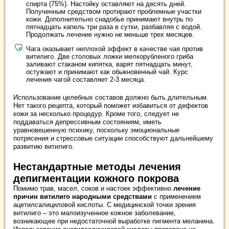
спирта (75%). Настойку оставляют на десять дней.
Полученным средством протирают проблемные участки
кожи. Дополнительно снадобье принимают внутрь по
пятнадцать капель три раза в сутки, разбавляя с водой.
Продолжать лечение нужно не меньше трех месяцев.
Чага оказывает неплохой эффект в качестве чая против
витилиго. Две столовых ложки мелкорубленого гриба
заливают стаканом кипятка, варят пятнадцать минут,
остужают и принимают как обыкновенный чай. Курс
лечения чагой составляет 2-3 месяца.
Использование целебных составов должно быть длительным.
Нет такого рецепта, который поможет избавиться от дефектов
кожи за несколько процедур. Кроме того, следует не
поддаваться депрессивным состояниям, иметь
уравновешенную психику, поскольку эмоциональные
потрясения и стрессовые ситуации способствуют дальнейшему
развитию витилиго.
Нестандартные методы лечения
депигментации кожного покрова
Помимо трав, масел, соков и настоек эффективно
лечение
причин витилиго народными средствами
с применением
ацетилсалициловой кислоты. С медицинской точки зрения
витилиго – это малоизученное кожное заболевание,
возникающее при недостаточной выработке пигмента меланина.