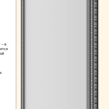
 – в
яется
рой
я