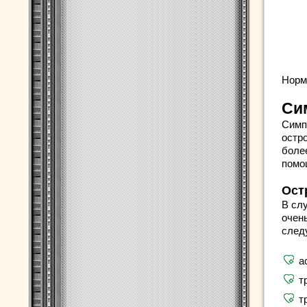
Норм
Си
Симпт
остро
боле
помо
Ост
В сл
очень
след
а
т
т