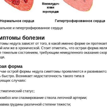
альное и гипертрофированное сердце
мптомы болезни
омы недуга зависят от того, в какой именно форме он протекает
й или же в хронической. Стоит отметить, что острая форма явл
е тяжелым состоянием, требующим немедленного оказания ско
щи.
рая форма
учае острой формы недуга симптомы проявляются и развиваютс
 быстро. Возникает недостаточность такого типа в
ующих случаях:
стматический статус;
ромбоз или спазмирование ствола легочной артерии;
равма грудины различной степени тяжести;