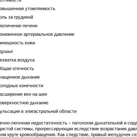
овышенная утомляемость
оль за грудиной
величение печени
ониженное артериальное давление
инюшность кожи
душье
ехватка воздуха
бщая отечность
чащенное дыхание
олодные конечности
асширение вен на шее
оверхностное дыхание
ульсация в эпигастральной области
ечно-легочная недостаточность – патология дыхательной и сер
дистой системы, прогрессирующая вследствие возрастания дав
лом круге кровообращения. Как следствие, правый желудочек с