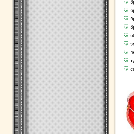
б
б
б
б
о
э
п
т
с