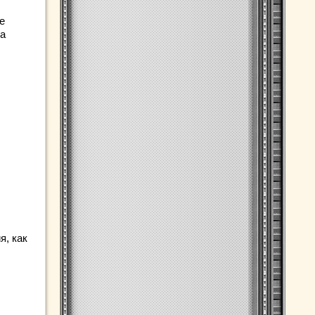
е
ла
, как