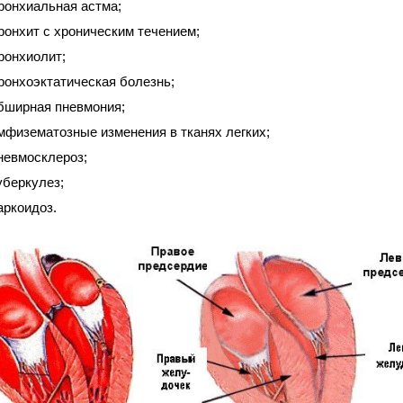
ронхиальная астма;
ронхит с хроническим течением;
ронхиолит;
ронхоэктатическая болезнь;
бширная пневмония;
мфизематозные изменения в тканях легких;
невмосклероз;
уберкулез;
аркоидоз.