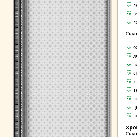
п
г
п
Симп
о
д
н
с
х
в
п
ц
п
Хро
Симп