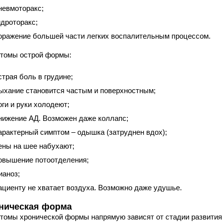
невмоторакс;
идроторакс;
оражение большей части легких воспалительным процессом.
томы острой формы:
страя боль в грудине;
ыхание становится частым и поверхностным;
оги и руки холодеют;
нижение АД. Возможен даже коллапс;
арактерный симптом – одышка (затруднен вдох);
ены на шее набухают;
овышение потоотделения;
ианоз;
ациенту не хватает воздуха. Возможно даже удушье.
ническая форма
томы хронической формы напрямую зависят от стадии развития