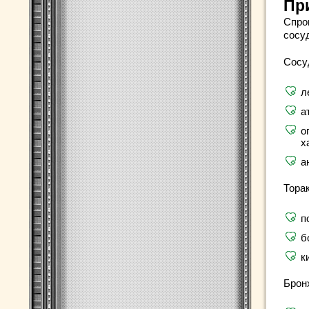
Пр
Спро
сосу
Сосу
л
а
о
х
а
Тора
п
б
к
Брон