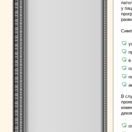
пато
у па
прог
разв
Симп
у
п
в
г
п
а
В сл
проя
изме
деко
о