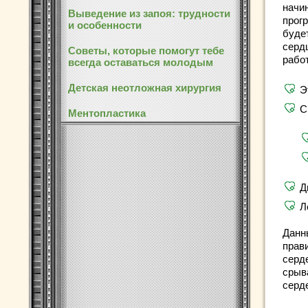
начи
Выведение из запоя: трудности
прог
и особенности
буде
серд
Советы, которые помогут тебе
рабо
всегда оставаться молодым
Детская неотложная хирургия
Э
С
Ментопластика
Д
Л
Данн
прав
серд
срыв
серд