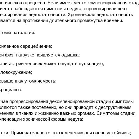
логического процесса. Если имеет место компенсированная стад
циента наблюдаются симптомы недуга, спровоцировавшего
рессирование недостаточности. Хроническая недостаточность
ивается на протяжении длительного промежутка времени.
томы патологии:
силенное сердцебиение;
ри физ. нагрузке появляется одышка;
 эпигастрии человек может ощущать пульсацию;
оловокружение;
овышенная утомляемость;
кроцианоз.
учае прогрессирования декомпенсированной стадии симптомы
вляются также постепенно, но они приводят к деструктивным
нениям в тканях и жизненно важных органах. Симптомы стадии
мпенсации хронической формы недуга:
теки. Примечательно то, что к лечению они очень устойчивы;