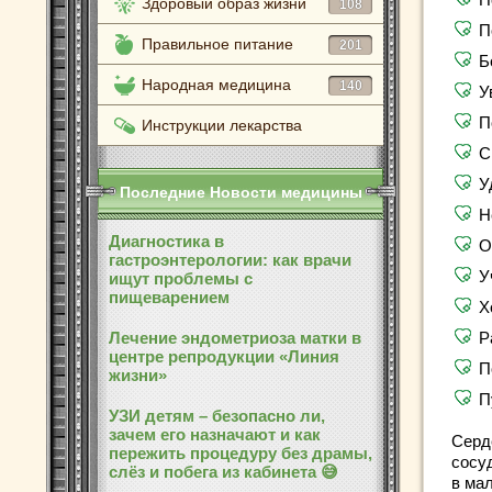
Здоровый образ жизни
108
П
Правильное питание
201
Б
Народная медицина
140
У
П
Инструкции лекарства
С
У
Последние Новости медицины
Н
Диагностика в
О
гастроэнтерологии: как врачи
У
ищут проблемы с
пищеварением
Х
Лечение эндометриоза матки в
Р
центре репродукции «Линия
П
жизни»
П
УЗИ детям – безопасно ли,
зачем его назначают и как
Серд
пережить процедуру без драмы,
сосу
слёз и побега из кабинета 😅
в ма