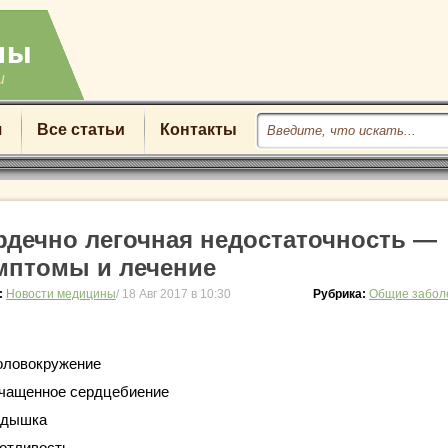
u
я
Все статьи
Контакты
рдечно легочная недостаточность —
мптомы и лечение
:
Новости медицины
/ 18 Авг 2017 в 10:30
Рубрика:
Общие забол
оловокружение
чащенное сердцебиение
дышка
отливость