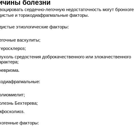
ичины болезни
воцировать сердечно-легочную недостаточность могут бронхоге
дистые и торакодиафрагмальные факторы.
дистые этиологические факторы:
егочные васкулиты;
теросклероз;
пухоль средостения доброкачественного или злокачественного
арактера;
невризма.
кодиафрагмальные:
олиомиелит;
олезнь Бехтерева;
ифосколиоз.
хогенные факторы: