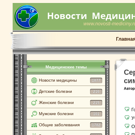
www.novosti-mediciny.r
Главна
Медицинские темы
Се
си
Новости медицины
1877
Автор
Детские болезни
216
Женские болезни
215
Г
Мужские болезни
101
У
Общие заболевания
1782
О
П