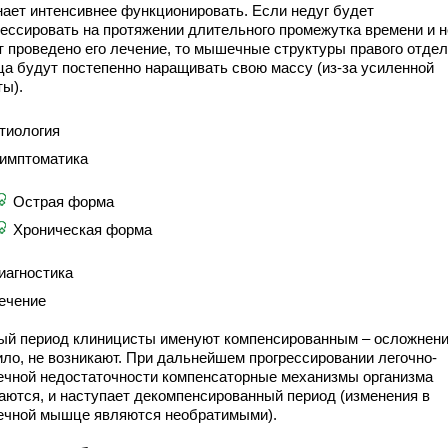
нает интенсивнее функционировать. Если недуг будет
рессировать на протяжении длительного промежутка времени и н
т проведено его лечение, то мышечные структуры правого отде
ца будут постепенно наращивать свою массу (из-за усиленной
ты).
тиология
имптоматика
Острая форма
Хроническая форма
иагностика
ечение
ый период клиницисты именуют компенсированным – осложнения
ило, не возникают. При дальнейшем прогрессировании легочно-
ечной недостаточности компенсаторные механизмы организма
аются, и наступает декомпенсированный период (изменения в
ечной мышце являются необратимыми).