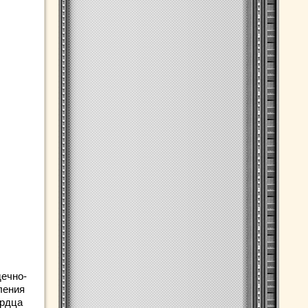
дечно-
ления
ердца