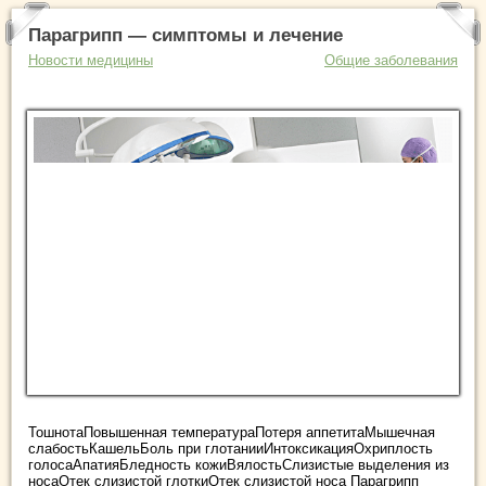
Парагрипп — симптомы и лечение
Новости медицины
Общие заболевания
ТошнотаПовышенная температураПотеря аппетитаМышечная
слабостьКашельБоль при глотанииИнтоксикацияОхриплость
голосаАпатияБледность кожиВялостьСлизистые выделения из
носаОтек слизистой глоткиОтек слизистой носа Парагрипп