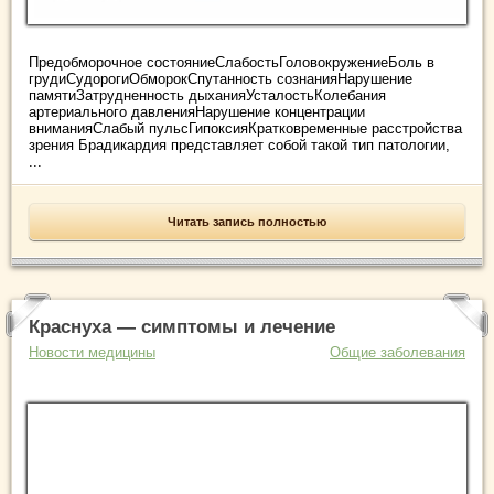
Предобморочное состояниеСлабостьГоловокружениеБоль в
грудиСудорогиОбморокСпутанность сознанияНарушение
памятиЗатрудненность дыханияУсталостьКолебания
артериального давленияНарушение концентрации
вниманияСлабый пульсГипоксияКратковременные расстройства
зрения Брадикардия представляет собой такой тип патологии,
...
Читать запись полностью
Краснуха — симптомы и лечение
Новости медицины
Общие заболевания