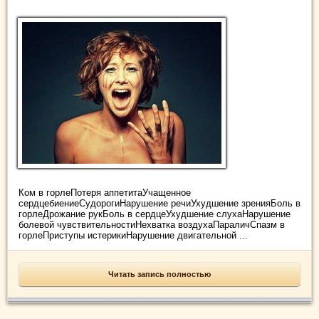
Ком в горлеПотеря аппетитаУчащенное
сердцебиениеСудорогиНарушение речиУхудшение зренияБоль в
горлеДрожание рукБоль в сердцеУхудшение слухаНарушение
болевой чувствительностиНехватка воздухаПараличСпазм в
горлеПриступы истерикиНарушение двигательной ...
Читать запись полностью