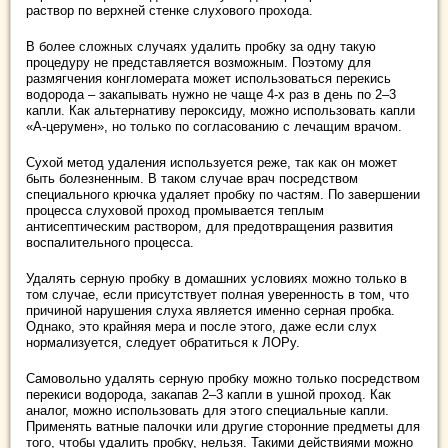
раствор по верхней стенке слухового прохода.
В более сложных случаях удалить пробку за одну такую
процедуру не представляется возможным. Поэтому для
размягчения конгломерата может использоваться перекись
водорода – закапывать нужно не чаще 4-х раз в день по 2–3
капли. Как альтернативу пероксиду, можно использовать капли
«А-церумен», но только по согласованию с лечащим врачом.
Сухой метод удаления используется реже, так как он может
быть болезненным. В таком случае врач посредством
специального крючка удаляет пробку по частям. По завершении
процесса слуховой проход промывается теплым
антисептическим раствором, для предотвращения развития
воспалительного процесса.
Удалять серную пробку в домашних условиях можно только в
том случае, если присутствует полная уверенность в том, что
причиной нарушения слуха является именно серная пробка.
Однако, это крайняя мера и после этого, даже если слух
нормализуется, следует обратиться к ЛОРу.
Самовольно удалять серную пробку можно только посредством
перекиси водорода, закапав 2–3 капли в ушной проход. Как
аналог, можно использовать для этого специальные капли.
Применять ватные палочки или другие сторонние предметы для
того, чтобы удалить пробку, нельзя. Такими действиями можно