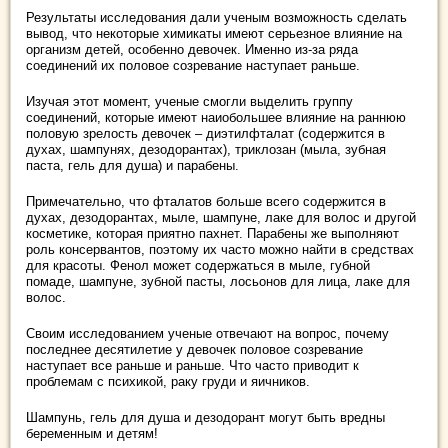
Результаты исследования дали ученым возможность сделать
вывод, что некоторые химикаты имеют серьезное влияние на
организм детей, особенно девочек. Именно из-за ряда
соединений их половое созревание наступает раньше.
Изучая этот момент, ученые смогли выделить группу
соединений, которые имеют наиобольшее влияние на раннюю
половую зрелость девочек – диэтилфталат (содержится в
духах, шампунях, дезодорантах), триклозан (мыла, зубная
паста, гель для душа) и парабены.
Примечательно, что фталатов больше всего содержится в
духах, дезодорантах, мыле, шампуне, лаке для волос и другой
косметике, которая приятно пахнет. Парабены же выполняют
роль консервантов, поэтому их часто можно найти в средствах
для красоты. Фенол может содержаться в мыле, губной
помаде, шампуне, зубной пасты, лосьонов для лица, лаке для
волос.
Своим исследованием ученые отвечают на вопрос, почему
последнее десятилетие у девочек половое созревание
наступает все раньше и раньше. Что часто приводит к
проблемам с психикой, раку груди и яичников.
Шампунь, гель для душа и дезодорант могут быть вредны
беременным и детям!